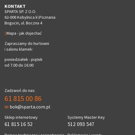
KONTAKT
SPARTA SP. Z O.O.
62-006 Kobylnica k\Poznania
Bogucin, ul. Boczna 4
Mapa - jak dojechać
Zapraszamy do hurtowni
i salonu klamek:
poniedziałek - piątek
od 7.00 do 16.00
Zadzwoń do nas:
61 815 00 86
bok@sparta.com.pl
Sklep internetowy
Systemy Master Key
61 815 16 52
512 093 547