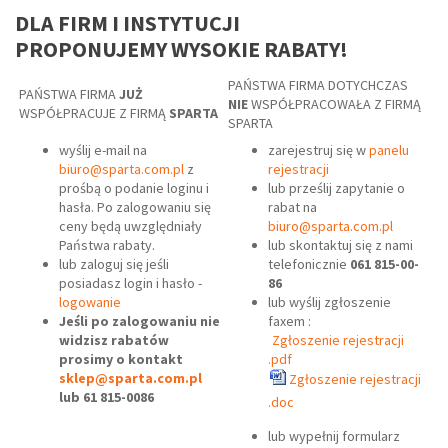
DLA FIRM I INSTYTUCJI
PROPONUJEMY WYSOKIE RABATY!
PAŃSTWA FIRMA DOTYCHCZAS
PAŃSTWA FIRMA
JUŻ
NIE
WSPÓŁPRACOWAŁA Z FIRMĄ
WSPÓŁPRACUJE Z FIRMĄ
SPARTA
SPARTA
wyślij e-mail na
zarejestruj się w
panelu
biuro@sparta.com.pl
z
rejestracji
prośbą o podanie loginu i
lub prześlij zapytanie o
hasła. Po zalogowaniu się
rabat na
ceny będą uwzględniały
biuro@sparta.com.pl
Państwa rabaty.
lub skontaktuj się z nami
lub zaloguj się jeśli
telefonicznie
061 815-00-
posiadasz login i hasło -
86
logowanie
lub wyślij zgłoszenie
Jeśli po zalogowaniu nie
faxem :
widzisz rabatów
Zgłoszenie rejestracji
prosimy o kontakt
.pdf
sklep@sparta.com.pl
Zgłoszenie rejestracji
lub 61 815-0086
.doc
lub wypełnij formularz