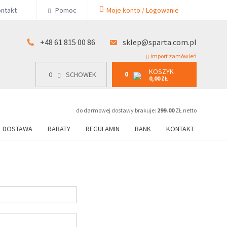
KOSZYK
ntakt
Pomoc
Moje konto / Logowanie
0
15 00 86
0
SCHOWEK
0,00 ZŁ
+48 61 815 00 86
sklep@sparta.com.pl
import zamówień
KOSZYK
0
0
SCHOWEK
0,00 ZŁ
do darmowej dostawy brakuje:
299.00
ZŁ netto
DOSTAWA
RABATY
REGULAMIN
BANK
KONTAKT