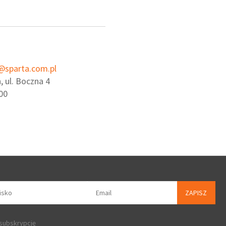
@sparta.com.pl
, ul. Boczna 4
00
ZAPISZ
 subskrypcję