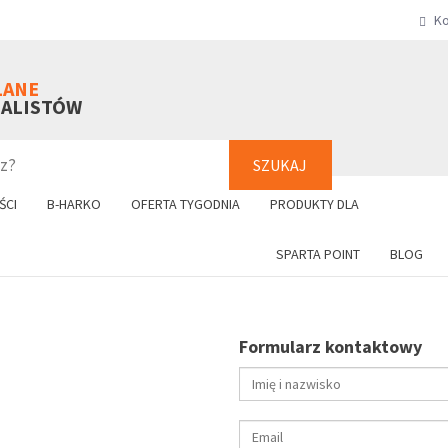
Ko
SZUKAJ
+48 61 8
LANE
NALISTÓW
SZUKAJ
ŚCI
B-HARKO
OFERTA TYGODNIA
PRODUKTY DLA
SPARTA POINT
BLOG
Formularz kontaktowy