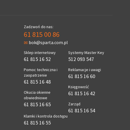
Zadzwoń do nas:
61 815 00 86
bok@sparta.com.pl
Sklep internetowy
Systemy Master Key
61 815 16 52
512 093 547
Pomoc techniczna i
Reklamacje i uwagi
zaopatrzenie
61 815 16 60
61 815 16 48
Księgowość
Okucia okienne
61 815 16 42
obwiedniowe
61 815 16 65
Zarząd
61 815 16 54
Klamki i kontrola dostępu
61 815 16 55