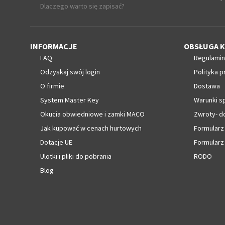
Dlaczego warto się zapisać?
INFORMACJE
OBSŁUGA K
FAQ
Regulamin
Odzyskaj swój login
Polityka p
O firmie
Dostawa
System Master Key
Warunki s
Okucia obwiedniowe i zamki MACO
Zwroty- d
Jak kupować w cenach hurtowych
Formularz
Dotacje UE
Formularz
Ulotki i pliki do pobrania
RODO
Blog