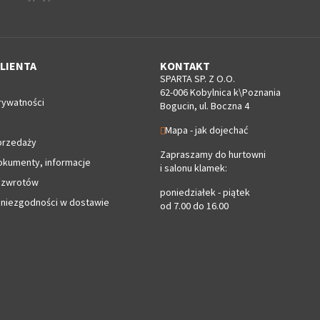
LIENTA
KONTAKT
SPARTA SP. Z O.O.
62-006 Kobylnica k\Poznania
rywatności
Bogucin, ul. Boczna 4
Mapa - jak dojechać
przedaży
Zapraszamy do hurtowni
okumenty, informacje
i salonu klamek:
 zwrotów
poniedziałek - piątek
 niezgodności w dostawie
od 7.00 do 16.00