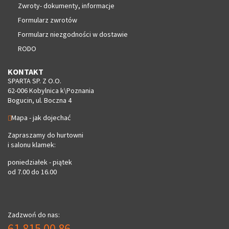
Zwroty- dokumenty, informacje
Formularz zwrotów
Formularz niezgodności w dostawie
RODO
KONTAKT
SPARTA SP. Z O.O.
62-006 Kobylnica k\Poznania
Bogucin, ul. Boczna 4
Mapa - jak dojechać
Zapraszamy do hurtowni
i salonu klamek:
poniedziałek - piątek
od 7.00 do 16.00
Zadzwoń do nas:
61 815 00 86