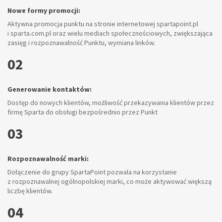
Wsparcie w zakresie szkolenia i w
nie internetowej spartapoint.pl
Oferta szkoleń stacjonarnych i webi
iach społecznościowych, zwiększająca
tematyki zabezpieczeń i okuć
, wymiana linków.
09
Wymiana informacji:
Dzięki obecności w grupie można wym
liwość przekazywania klientów przez
i korzystać z najlepszych praktyk inn
rednio przez Punkt
10
Wsparcie techniczne:
Dostęp do zaawansowanych technolog
t pozwala na korzystanie
techniczne i doradztwo.
j marki, co może aktywować większą
11
Wsparcie operacyjne: