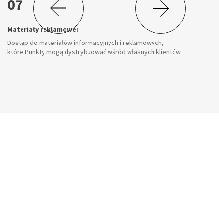
Pełna niezależność:
Punkt zachowuje pełną niezależność, n
prawnym i fiskalnym. W każdej chwili
grupy, bez żadnych konsekwencji i k
jnych i reklamowych,
ć wśród własnych klientów.
Przejdź do strony:
Pytania