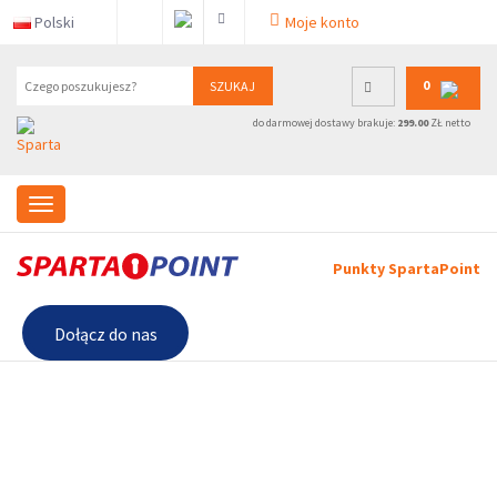
Polski
Moje konto
0
SZUKAJ
do darmowej dostawy brakuje:
299.00
ZŁ netto
Punkty SpartaPoint
Dołącz do nas
Przejdź do strony:
Dolacz