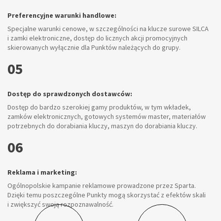
Pomoc w zakresie operacyjnym, w ty
owe:
oprogramowanie, systemy zarządzani
czególności na klucze surowe SILCA
oraz szkolenia z zakresu prowadzeni
o licznych akcji promocyjnych
12
któw należących do grupy.
Certyfikacja:
Punkt uzyskuje oficjalne oznaczenie i 
stawców:
buduje zaufanie klientów i podnosi pr
my produktów, w tym wkładek,
13
wych systemów master, materiałów
y, maszyn do dorabiania kluczy.
Zredukowane ryzyko i stabilność:
Działając w ramach grupy ryzyko nie
w porównaniu do działalności na wła
stabilność operacyjną i często finans
mowe prowadzone przez Sparta.
14
y mogą skorzystać z efektów skali
ość.