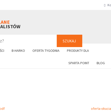
Ko
SZUKAJ
+48 61 8
LANE
NALISTÓW
SZUKAJ
ŚCI
B-HARKO
OFERTA TYGODNIA
PRODUKTY DLA
SPARTA POINT
BLOG
pdf
oferta-okuci