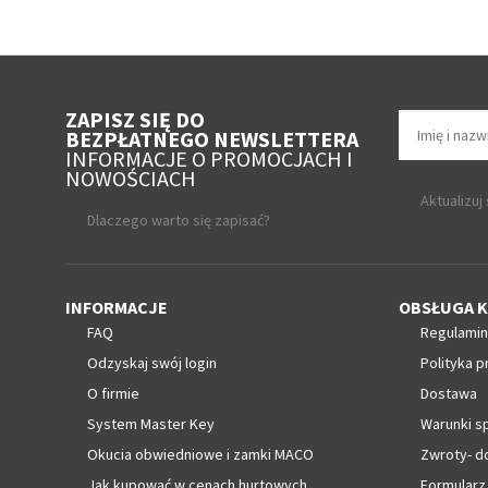
ZAPISZ SIĘ DO
BEZPŁATNEGO NEWSLETTERA
INFORMACJE O PROMOCJACH I
NOWOŚCIACH
Aktualizuj
Dlaczego warto się zapisać?
INFORMACJE
OBSŁUGA K
FAQ
Regulamin
Odzyskaj swój login
Polityka p
O firmie
Dostawa
System Master Key
Warunki s
Okucia obwiedniowe i zamki MACO
Zwroty- d
Jak kupować w cenach hurtowych
Formularz