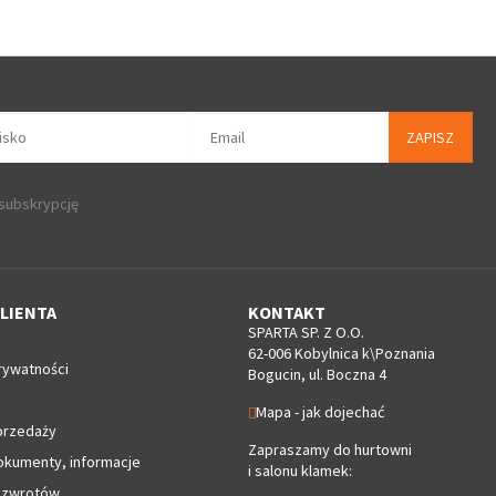
ZAPISZ
 subskrypcję
LIENTA
KONTAKT
SPARTA SP. Z O.O.
62-006 Kobylnica k\Poznania
rywatności
Bogucin, ul. Boczna 4
Mapa - jak dojechać
przedaży
Zapraszamy do hurtowni
okumenty, informacje
i salonu klamek:
 zwrotów