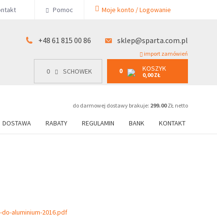
KOSZYK
ntakt
Pomoc
Moje konto / Logowanie
0
15 00 86
0
SCHOWEK
0,00 ZŁ
+48 61 815 00 86
sklep@sparta.com.pl
import zamówień
KOSZYK
0
0
SCHOWEK
0,00 ZŁ
do darmowej dostawy brakuje:
299.00
ZŁ netto
DOSTAWA
RABATY
REGULAMIN
BANK
KONTAKT
a-do-aluminium-2016.pdf