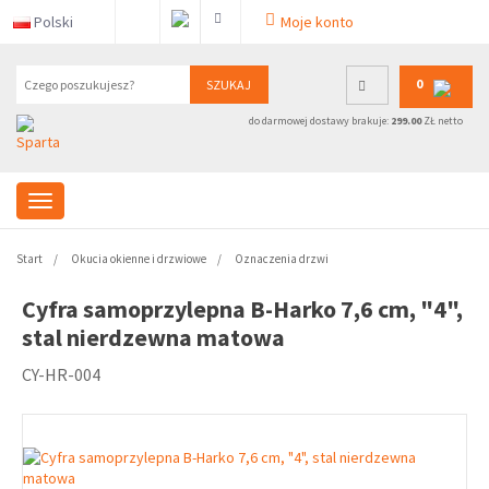
Polski
Moje konto
0
SZUKAJ
do darmowej dostawy brakuje:
299.00
ZŁ netto
Start
Okucia okienne i drzwiowe
Oznaczenia drzwi
Cyfra samoprzylepna B-Harko 7,6 cm, "4",
stal nierdzewna matowa
CY-HR-004