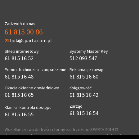
Zadzwoń do nas:
61 815 00 86
bok@sparta.com.pl
Sklep internetowy
Systemy Master Key
61 815 16 52
512 093 547
Pomoc techniczna i zaopatrzenie
Reklamacje i uwagi
61 815 16 48
61 815 16 60
Okucia okienne obwiedniowe
Księgowość
61 815 16 65
61 815 16 42
Zarząd
Klamki i kontrola dostępu
61 815 16 54
61 815 16 55
Wszelkie prawa do treści i formy zastrzeżone SPARTA 2014 ©
Kopiowanie zdjęć i innych treści wymaga pisemnej zgody Sparta sp. z