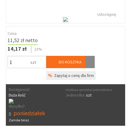
Udostępnij
Cena:
11,52 zł netto
14,17 zł
23%
DO KOSZYKA
szt
%
Zapytaj o cenę dla firm
Dostępność:
możliwa sprzedaż jednostkowa
Duża ilość
Jednostka:
szt
Wysyłka*:
poniedziałek
Zamów teraz