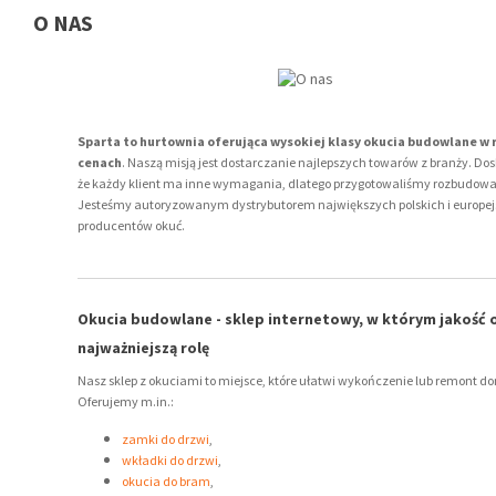
O NAS
28/08/2024
08/01/202
Nawiewnik ciśnieniowy czy higrosterowany ? który
Artykuł
wybrać?
Klucza
Sparta to hurtownia oferująca wysokiej klasy okucia budowlane w
cenach
. Naszą misją jest dostarczanie najlepszych towarów z branży. D
że każdy klient ma inne wymagania, dlatego przygotowaliśmy rozbudowan
Jesteśmy autoryzowanym dystrybutorem największych polskich i europej
producentów okuć.
Okucia budowlane - sklep internetowy, w którym jakość
najważniejszą rolę
Nasz sklep z okuciami to miejsce, które ułatwi wykończenie lub remont d
Oferujemy m.in.:
zamki do drzwi
,
wkładki do drzwi
,
okucia do bram
,