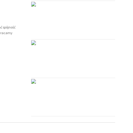
Więcej
ć spójność
zwracamy