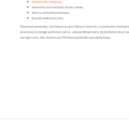
balustrady i poręcze
,
elementy do montażu drzwi i okien,
okucia antywłamaniowe,
Więcej
Więcej
klamki elektroniczne.
Powyższe produkty zachowane są w różnych stylach, co pozwala zachowa
aranżacji każdego pomieszczenia. Jako profesjonalny dystrybutor okuć 
uwagę na to, aby dostarczyć Państwu produkty wysokiej klasy.