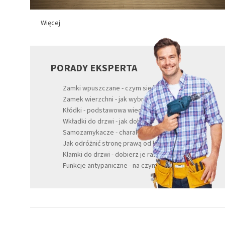
Więcej
PORADY EKSPERTA
Zamki wpuszczane - czym się kierować?
Zamek wierzchni - jak wybrać najlepszy?
Kłódki - podstawowa wiedza
Wkładki do drzwi - jak dobrać?
Samozamykacze - charakterystyka
Jak odróżnić stronę prawą od lewej?
Klamki do drzwi - dobierz je razem z nami
Funkcje antypaniczne - na czym polegają?