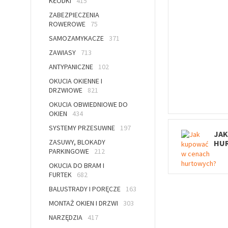
KŁÓDKI
415
ZABEZPIECZENIA
ROWEROWE
75
SAMOZAMYKACZE
371
ZAWIASY
713
ANTYPANICZNE
102
OKUCIA OKIENNE I
DRZWIOWE
821
OKUCIA OBWIEDNIOWE DO
OKIEN
434
SYSTEMY PRZESUWNE
197
JAK
ZASUWY, BLOKADY
HU
PARKINGOWE
212
OKUCIA DO BRAM I
FURTEK
682
BALUSTRADY I PORĘCZE
163
MONTAŻ OKIEN I DRZWI
303
NARZĘDZIA
417