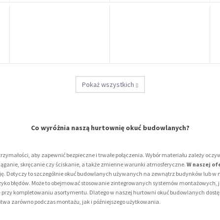
Pokaż wszystkich
Co wyróżnia naszą hurtownię okuć budowlanych?
ałości, aby zapewnić bezpieczne i trwałe połączenia. Wybór materiału zależy oczywiśc
ąganie, skręcanie czy ściskanie, a także zmienne warunki atmosferyczne.
W naszej of
ozję. Dotyczy to szczególnie okuć budowlanych używanych na zewnątrz budynków lub w 
yzyko błędów. Może to obejmować stosowanie zintegrowanych systemów montażowych, jak
 przy kompletowaniu asortymentu. Dlatego w naszej hurtowni okuć budowlanych dostępn
wa zarówno podczas montażu, jak i późniejszego użytkowania.