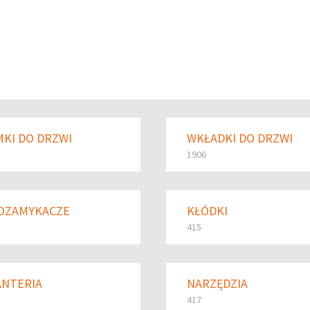
KI DO DRZWI
WKŁADKI DO DRZWI
1906
OZAMYKACZE
KŁÓDKI
415
ANTERIA
NARZĘDZIA
417