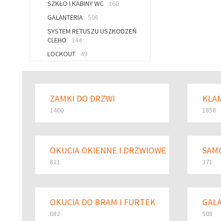
SZKŁO I KABINY WC
160
GALANTERIA
508
SYSTEM RETUSZU USZKODZEŃ
CLEHO
144
LOCKOUT
49
ZAMKI DO DRZWI
KLAM
1460
1858
OKUCIA OKIENNE I DRZWIOWE
SAM
821
371
OKUCIA DO BRAM I FURTEK
GAL
682
508