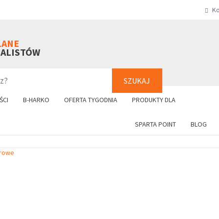
Ko
SZUKAJ
+48 61 8
LANE
NALISTÓW
SZUKAJ
ŚCI
B-HARKO
OFERTA TYGODNIA
PRODUKTY DLA
SPARTA POINT
BLOG