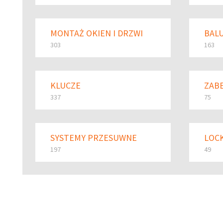
MONTAŻ OKIEN I DRZWI
BALU
303
163
KLUCZE
ZAB
337
75
SYSTEMY PRZESUWNE
LOC
197
49