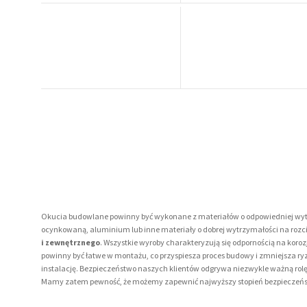
Okucia budowlane powinny być wykonane z materiałów o odpowiedniej wytrzym
ocynkowaną, aluminium lub inne materiały o dobrej wytrzymałości na rozci
i zewnętrznego
. Wszystkie wyroby charakteryzują się odpornością na kor
powinny być łatwe w montażu, co przyspiesza proces budowy i zmniejsza r
instalację.
Bezpieczeństwo naszych klientów odgrywa niezwykle ważną rolę
Mamy zatem pewność, że możemy zapewnić najwyższy stopień bezpieczeńst