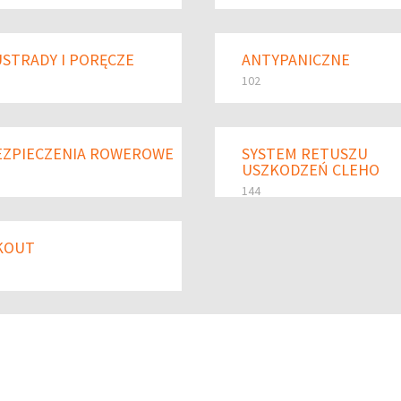
STRADY I PORĘCZE
ANTYPANICZNE
102
EZPIECZENIA ROWEROWE
SYSTEM RETUSZU
USZKODZEŃ CLEHO
144
KOUT