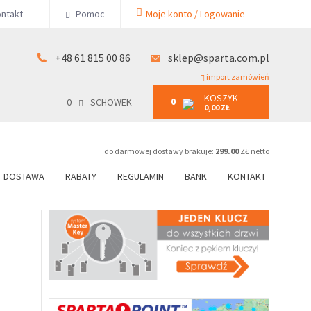
KOSZYK
ntakt
Pomoc
Moje konto / Logowanie
0
15 00 86
0
SCHOWEK
0,00 ZŁ
+48 61 815 00 86
sklep@sparta.com.pl
import zamówień
KOSZYK
0
0
SCHOWEK
0,00 ZŁ
do darmowej dostawy brakuje:
299.00
ZŁ netto
DOSTAWA
RABATY
REGULAMIN
BANK
KONTAKT