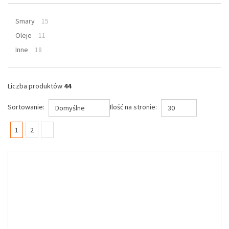
Smary
15
Oleje
11
Inne
18
Liczba produktów
44
Sortowanie:
Ilość na stronie:
Domyślne
30
(current)
1
2