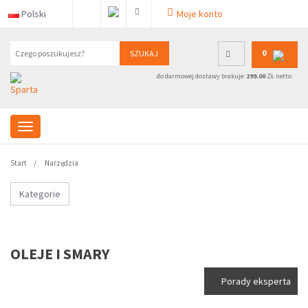
Polski
Moje konto
0
SZUKAJ
do darmowej dostawy brakuje:
299.00
ZŁ netto
Start
Narzędzia
Kategorie
OLEJE I SMARY
Porady eksperta