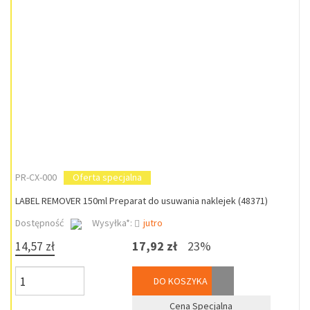
PR-CX-000
Oferta specjalna
LABEL REMOVER 150ml Preparat do usuwania naklejek (48371)
Dostępność
Wysyłka*:
jutro
14,57 zł
17,92 zł
23%
DO KOSZYKA
Cena Specjalna