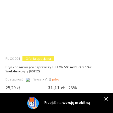
PL-CX-004
Oferta specjalna
Płyn konserwująco naprawczy TEFLON 500 ml DUO SPRAY
Wielofunkcyjny (60192)
Dostępność
Wysyłka*:
jutro
25,29 zł
31,11 zł
23%
DO KOSZYKA
Przejdź na
wersję mobilną
Cena Specjalna