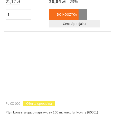
21,17 zł
26,04 zł
23%
DO KOSZYKA
Cena Specjalna
PL-CX-000
Oferta specjalna
Płyn konserwująco naprawczy 100 ml wielofunkcyjny (60001)