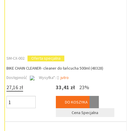
SM-CX-002
Oferta specjalna
BIKE CHAIN CLEANER- cleaner do łańcucha 500ml (48328)
Dostępność
Wysyłka*:
jutro
27,16 zł
33,41 zł
23%
DO KOSZYKA
Cena Specjalna