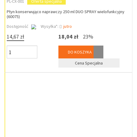
PL-CX-001
Oferta specjalna
Płyn konserwująco naprawczy 250 ml DUO SPRAY wielofunkcyjny
(60075)
Dostępność
Wysyłka*:
jutro
14,67 zł
18,04 zł
23%
DO KOSZYKA
Cena Specjalna