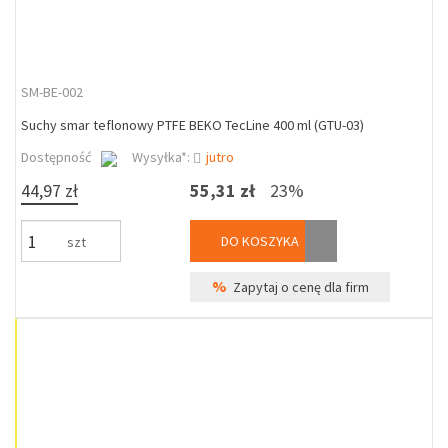
SM-BE-002
Suchy smar teflonowy PTFE BEKO TecLine 400 ml (GTU-03)
Dostępność
Wysyłka*:
jutro
44,97 zł
55,31 zł
23%
DO KOSZYKA
szt
%
Zapytaj o cenę dla firm