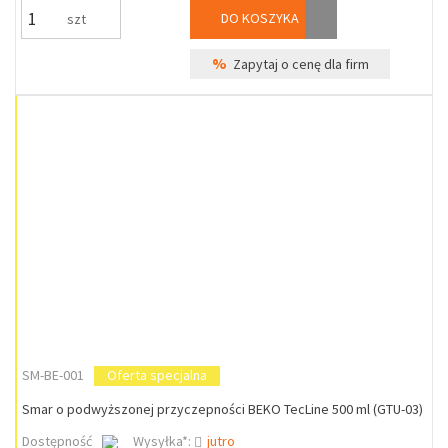
DO KOSZYKA
szt
%
Zapytaj o cenę dla firm
SM-BE-001
Oferta specjalna
Smar o podwyższonej przyczepności BEKO TecLine 500 ml (GTU-03)
Dostępność
Wysyłka*:
jutro