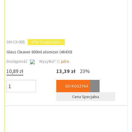
SM-CX-005
Oferta specjalna
Glass Cleaner 600ml atomizer (48430)
Dostępność
Wysyłka*:
jutro
10,89 zł
13,39 zł
23%
DO KOSZYKA
Cena Specjalna