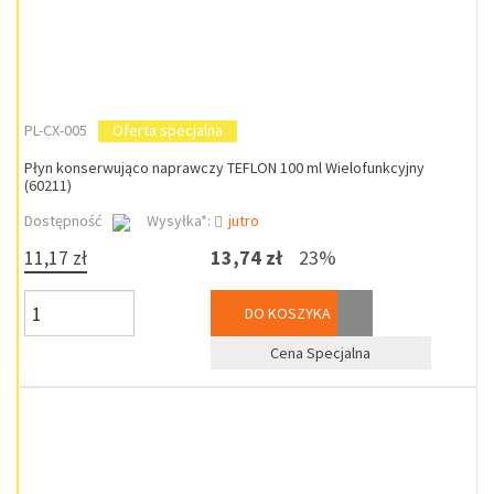
PL-CX-005
Oferta specjalna
Płyn konserwująco naprawczy TEFLON 100 ml Wielofunkcyjny
(60211)
Dostępność
Wysyłka*:
jutro
11,17 zł
13,74 zł
23%
DO KOSZYKA
Cena Specjalna