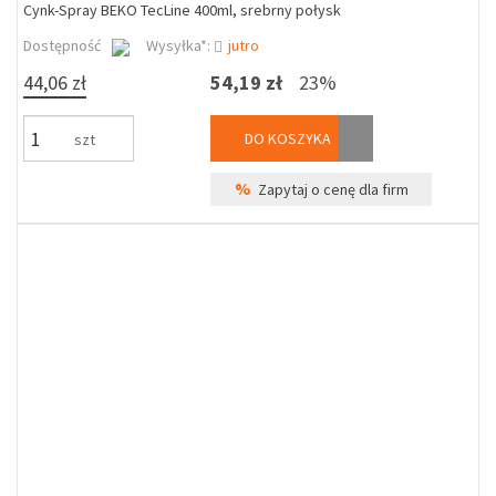
Cynk-Spray BEKO TecLine 400ml, srebrny połysk
Dostępność
Wysyłka*:
jutro
44,06 zł
54,19 zł
23%
DO KOSZYKA
szt
%
Zapytaj o cenę dla firm