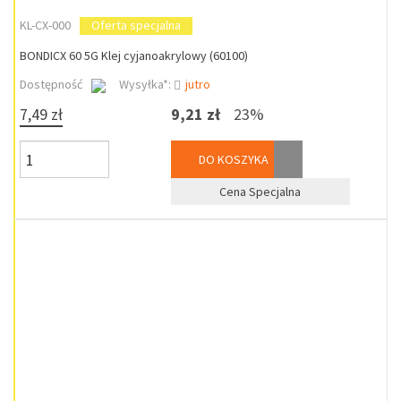
KL-CX-000
Oferta specjalna
BONDICX 60 5G Klej cyjanoakrylowy (60100)
Dostępność
Wysyłka*:
jutro
7,49 zł
9,21 zł
23%
DO KOSZYKA
Cena Specjalna