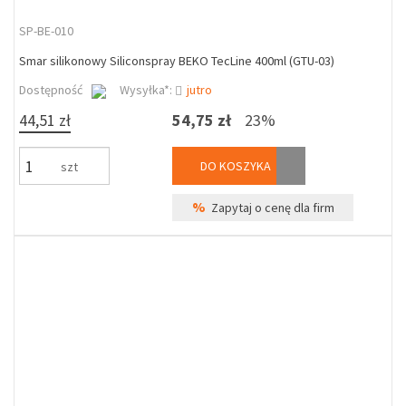
SP-BE-010
Smar silikonowy Siliconspray BEKO TecLine 400ml (GTU-03)
Dostępność
Wysyłka*:
jutro
44,51 zł
54,75 zł
23%
DO KOSZYKA
szt
%
Zapytaj o cenę dla firm