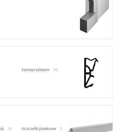
Samoprzylepne
30
ia)
19
Uszczelki piankowe
5