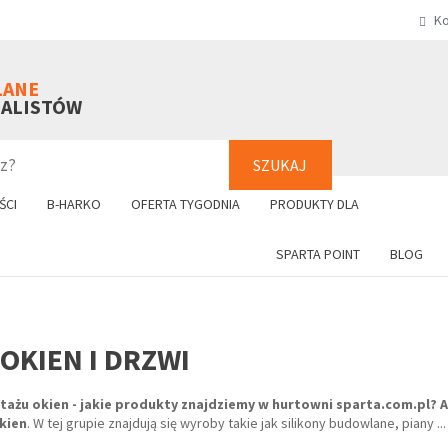
Ko
SZUKAJ
+48 61 8
LANE
NALISTÓW
SZUKAJ
ŚCI
B-HARKO
OFERTA TYGODNIA
PRODUKTY DLA
SPARTA POINT
BLOG
OKIEN I DRZWI
ntażu
okien
- jakie produkty znajdziemy w hurtowni sparta.com.pl?
A
kien
. W tej grupie znajdują się wyroby takie jak silikony budowlane, piany
..