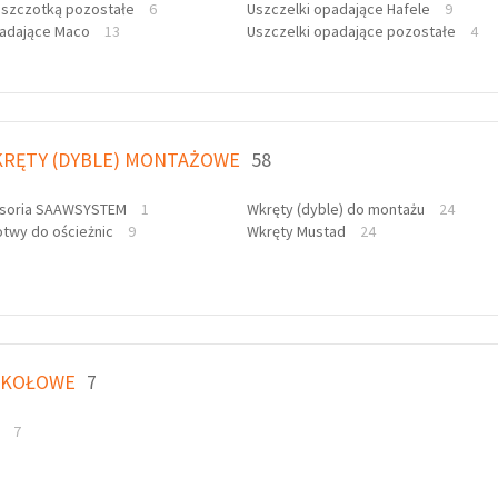
e szczotką pozostałe
6
Uszczelki opadające Hafele
9
padające Maco
13
Uszczelki opadające pozostałe
4
KRĘTY (DYBLE) MONTAŻOWE
58
esoria SAAWSYSTEM
1
Wkręty (dyble) do montażu
24
otwy do ościeżnic
9
Wkręty Mustad
24
OKOŁOWE
7
g
7