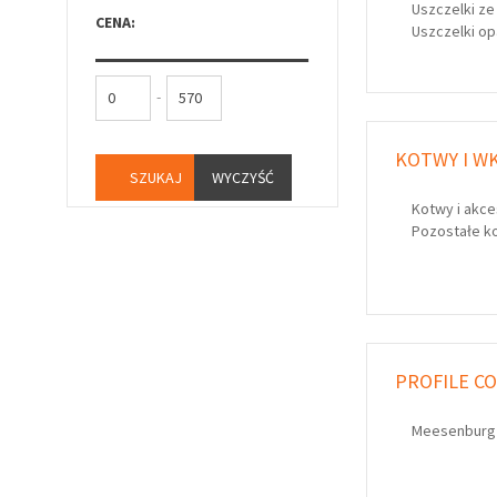
Uszczelki z
CENA:
Uszczelki o
-
KOTWY I W
WYCZYŚĆ
Kotwy i akc
Pozostałe k
PROFILE C
Meesenbur