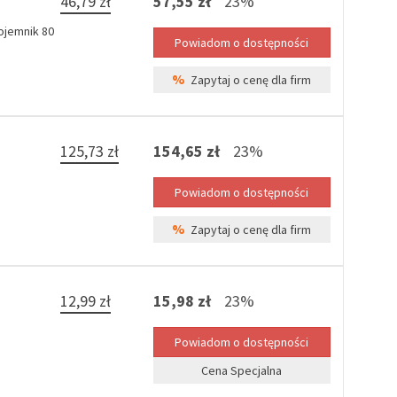
46,79 zł
57,55 zł
23%
ojemnik 80
%
Zapytaj o cenę dla firm
125,73 zł
154,65 zł
23%
%
Zapytaj o cenę dla firm
12,99 zł
15,98 zł
23%
Cena Specjalna