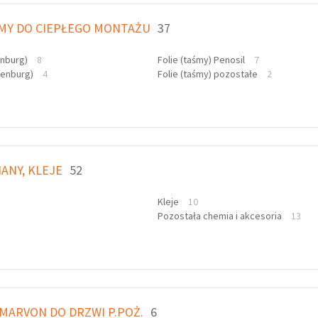
ŚMY DO CIEPŁEGO MONTAŻU
37
enburg)
8
Folie (taśmy) Penosil
7
senburg)
4
Folie (taśmy) pozostałe
2
IANY, KLEJE
52
Kleje
10
Pozostała chemia i akcesoria
13
MARVON DO DRZWI P.POŻ.
6