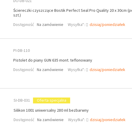
DO-DB-021
Ściereczki czyszczące Bostik Perfect Seal Pro Quality 20 x 30cm (p
szt.)
Dostępność
Na zamówienie
Wysyłka*:
dzisiaj/poniedziałek
PI-DB-110
Pistolet do piany GUN 635 mont. teflonowany
Dostępność
Na zamówienie
Wysyłka*:
dzisiaj/poniedziałek
SI-DB-031
Oferta specjalna
Silikon 1001 uniwersalny 280 ml bezbarwny
Dostępność
Na zamówienie
Wysyłka*:
dzisiaj/poniedziałek