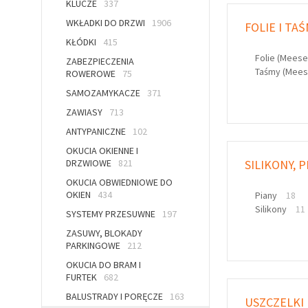
KLUCZE
337
WKŁADKI DO DRZWI
1906
FOLIE I TA
KŁÓDKI
415
Folie (Mees
ZABEZPIECZENIA
Taśmy (Mee
ROWEROWE
75
SAMOZAMYKACZE
371
ZAWIASY
713
ANTYPANICZNE
102
OKUCIA OKIENNE I
DRZWIOWE
821
SILIKONY, P
OKUCIA OBWIEDNIOWE DO
OKIEN
434
Piany
18
Silikony
11
SYSTEMY PRZESUWNE
197
ZASUWY, BLOKADY
PARKINGOWE
212
OKUCIA DO BRAM I
FURTEK
682
BALUSTRADY I PORĘCZE
163
USZCZELKI 