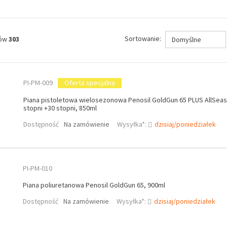
Sortowanie:
tów
303
Domyślne
PI-PM-009
Oferta specjalna
Piana pistoletowa wielosezonowa Penosil GoldGun 65 PLUS AllSeas
stopni +30 stopni, 850ml
Dostępność
Na zamówienie
Wysyłka*:
dzisiaj/poniedziałek
PI-PM-010
Piana poliuretanowa Penosil GoldGun 65, 900ml
Dostępność
Na zamówienie
Wysyłka*:
dzisiaj/poniedziałek