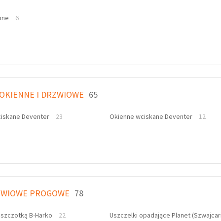
pne
6
 OKIENNE I DRZWIOWE
65
iskane Deventer
23
Okienne wciskane Deventer
12
ZWIOWE PROGOWE
78
 szczotką B-Harko
22
Uszczelki opadające Planet (Szwajcar