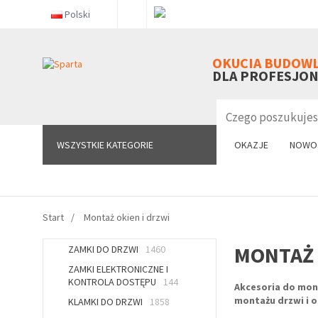
Polski
WSZYSTKIE KATEGORIE
OKUCIA BUDOW
DLA PROFESJO
WSZYSTKIE KATEGORIE
OKAZJE
NOWO
Start
Montaż okien i drzwi
MONTAŻ 
ZAMKI DO DRZWI
1460
ZAMKI ELEKTRONICZNE I
KONTROLA DOSTĘPU
144
Akcesoria do mo
montażu drzwi i o
KLAMKI DO DRZWI
1858