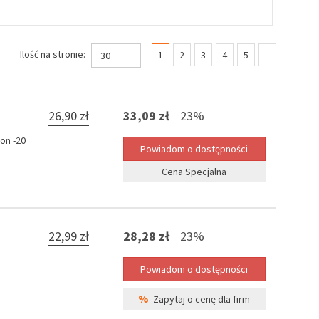
(current)
Ilość na stronie:
1
2
3
4
5
30
26,90 zł
33,09 zł
23%
on -20
Cena Specjalna
22,99 zł
28,28 zł
23%
%
Zapytaj o cenę dla firm