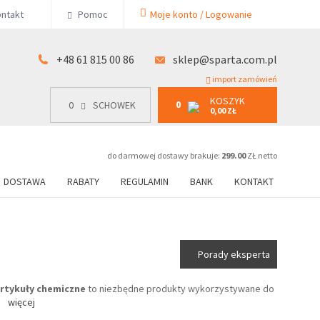
KOSZYK
ntakt
Pomoc
Moje konto / Logowanie
0
15 00 86
0
SCHOWEK
0,00 ZŁ
+48 61 815 00 86
sklep@sparta.com.pl
import zamówień
KOSZYK
0
0
SCHOWEK
0,00 ZŁ
do darmowej dostawy brakuje:
299.00
ZŁ netto
DOSTAWA
RABATY
REGULAMIN
BANK
KONTAKT
Porady eksperta
rtykuły chemiczne
to niezbędne produkty wykorzystywane do
.
więcej