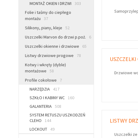
MONTAŻ OKIEN I DRZWI
303
Samoprzyle
Folie i taśmy do ciepłego
montażu
37
Silikony, piany, kleje
52
Uszczelki Marvon do drzwi p.poż.
6
Uszczelki okienne i drzwiowe
65
Listwy drzwiowe progowe
78
USZCZELKI
Kotwy i wkręty (dyble)
montażowe
58
Drzwiowe wc
Profile cokołowe
7
NARZĘDZIA
417
SZKŁO I KABINY WC
160
GALANTERIA
508
SYSTEM RETUSZU USZKODZEŃ
LISTWY DR
CLEHO
144
LOCKOUT
49
Uszczelki ze