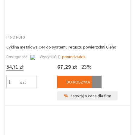
PR-OT-010
Cyklina metalowa C44 do systemu retuszu powierzchni Cleho
Dostępność
Wysyłka*:
poniedziałek
54,71 zł
67,29 zł
23%
DO KOSZYKA
szt
%
Zapytaj o cenę dla firm