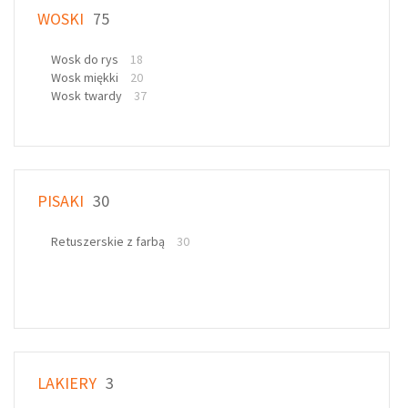
WOSKI
75
Wosk do rys
18
Wosk miękki
20
Wosk twardy
37
PISAKI
30
Retuszerskie z farbą
30
LAKIERY
3