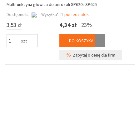
Multifunkcyna głowica do aerozoli SP620 i SP625
Dostępność
Wysyłka*:
poniedziałek
3,53 zł
4,34 zł
23%
DO KOSZYKA
szt
%
Zapytaj o cenę dla firm