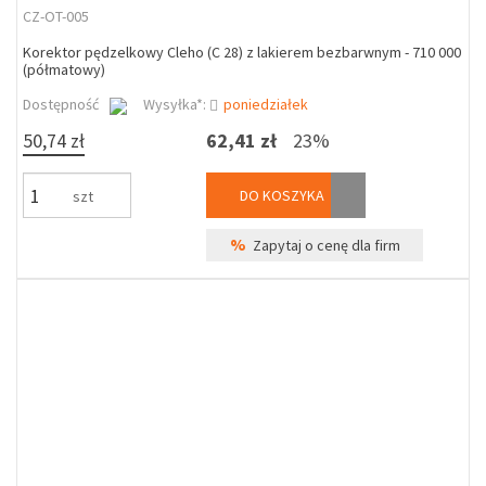
CZ-OT-005
Korektor pędzelkowy Cleho (C 28) z lakierem bezbarwnym - 710 000
(półmatowy)
Dostępność
Wysyłka*:
poniedziałek
50,74 zł
62,41 zł
23%
DO KOSZYKA
szt
%
Zapytaj o cenę dla firm