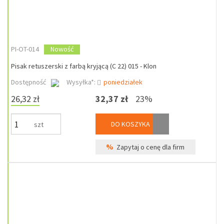
PI-OT-014
Nowość
Pisak retuszerski z farbą kryjącą (C 22) 015 - Klon
Dostępność
Wysyłka*:
poniedziałek
26,32 zł
32,37 zł
23%
DO KOSZYKA
szt
%
Zapytaj o cenę dla firm