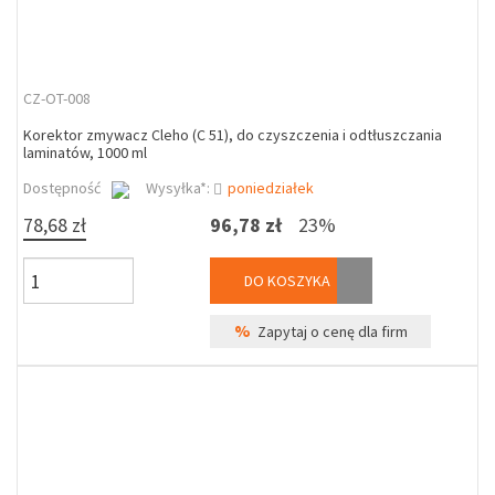
CZ-OT-008
Korektor zmywacz Cleho (C 51), do czyszczenia i odtłuszczania
laminatów, 1000 ml
Dostępność
Wysyłka*:
poniedziałek
78,68 zł
96,78 zł
23%
DO KOSZYKA
%
Zapytaj o cenę dla firm