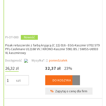
PI-OT-000
Nowość
Pisak retuszerski z farbą kryjącą (C 22) 016 - EGG-Kaszmir U702 ST9
PFL-Cashmare U12168 VV / KRONO-Kaszmir 5981 BS / SWISS-U6933
VL kaszmirowy
Dostępność
Wysyłka*:
poniedziałek
26,32 zł
32,37 zł
23%
DO KOSZYKA
szt
%
Zapytaj o cenę dla firm