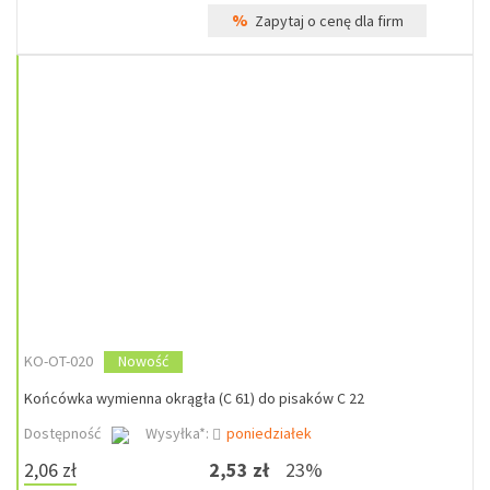
%
Zapytaj o cenę dla firm
KO-OT-020
Nowość
Końcówka wymienna okrągła (C 61) do pisaków C 22
Dostępność
Wysyłka*:
poniedziałek
2,06 zł
2,53 zł
23%