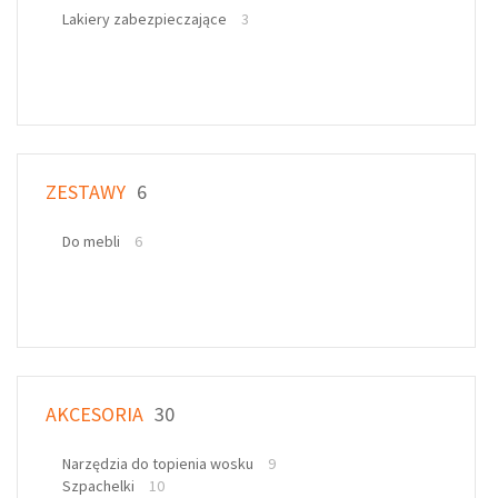
Lakiery zabezpieczające
3
ZESTAWY
6
Do mebli
6
AKCESORIA
30
Narzędzia do topienia wosku
9
Szpachelki
10