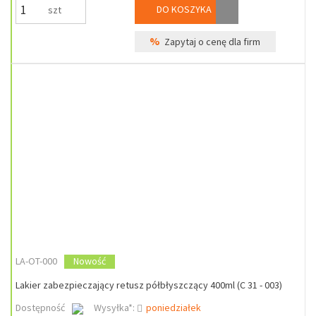
DO KOSZYKA
szt
%
Zapytaj o cenę dla firm
LA-OT-000
Nowość
Lakier zabezpieczający retusz półbłyszczący 400ml (C 31 - 003)
Dostępność
Wysyłka*:
poniedziałek