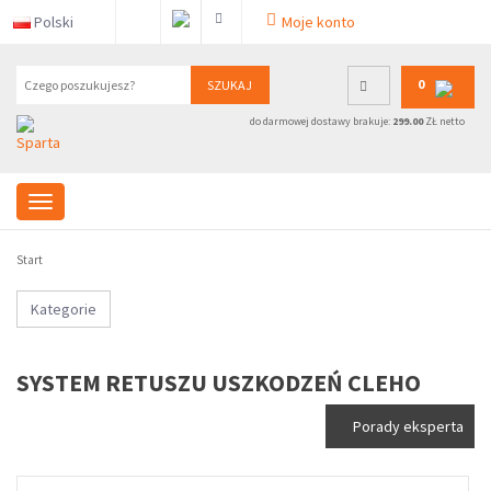
Polski
Moje konto
0
SZUKAJ
do darmowej dostawy brakuje:
299.00
ZŁ netto
Start
Kategorie
SYSTEM RETUSZU USZKODZEŃ CLEHO
Porady eksperta