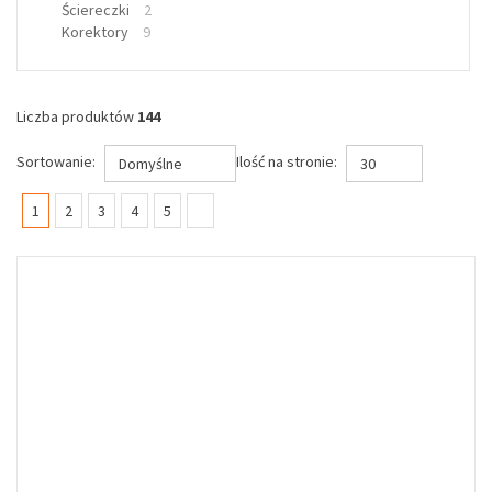
Ściereczki
2
Korektory
9
Liczba produktów
144
Sortowanie:
Ilość na stronie:
Domyślne
30
(current)
1
2
3
4
5