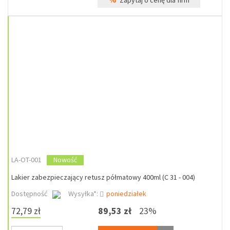
Zapytaj o cenę dla firm
LA-OT-001
Nowość
Lakier zabezpieczający retusz półmatowy 400ml (C 31 - 004)
Dostępność
Wysyłka*:
poniedziałek
72,79 zł
89,53 zł
23%