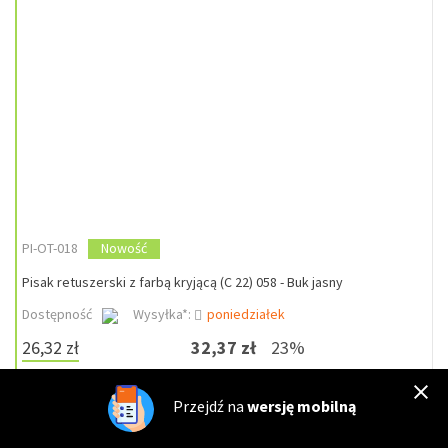
PI-OT-018
Nowość
Pisak retuszerski z farbą kryjącą (C 22) 058 - Buk jasny
Dostępność
Wysyłka*:
poniedziałek
26,32 zł
32,37 zł
23%
DO KOSZYKA
szt
Przejdź na
wersję mobilną
%
Zapytaj o cenę dla firm