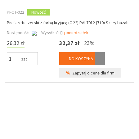
PI-OT-022
Nowość
Pisak retuszerski z farbą kryjącą (C 22) RAL7012 (710) Szary bazalt
Dostępność
Wysyłka*:
poniedziałek
26,32 zł
32,37 zł
23%
DO KOSZYKA
szt
%
Zapytaj o cenę dla firm