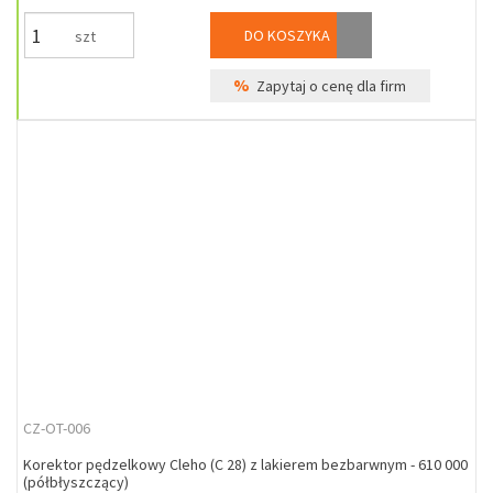
DO KOSZYKA
szt
%
Zapytaj o cenę dla firm
CZ-OT-006
Korektor pędzelkowy Cleho (C 28) z lakierem bezbarwnym - 610 000
(półbłyszczący)