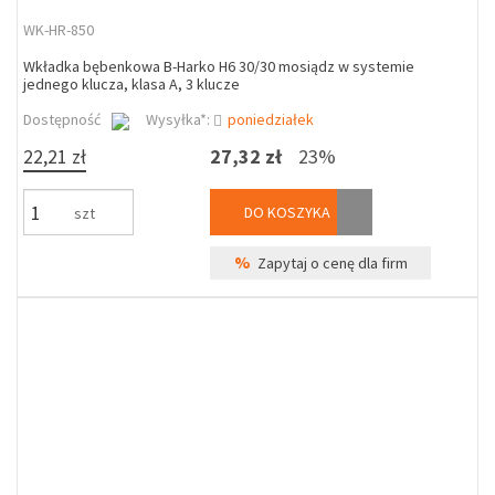
WK-HR-850
Wkładka bębenkowa B-Harko H6 30/30 mosiądz w systemie
jednego klucza, klasa A, 3 klucze
Dostępność
Wysyłka*:
poniedziałek
22,21 zł
27,32 zł
23%
DO KOSZYKA
szt
%
Zapytaj o cenę dla firm