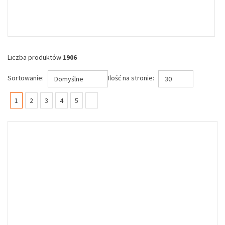
Liczba produktów
1906
Sortowanie:
Ilość na stronie:
Domyślne
30
(current)
1
2
3
4
5