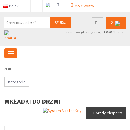
Polski
Moje konto
0
SZUKAJ
do darmowej dostawy brakuje:
299.00
ZŁ netto
Start
Kategorie
WKŁADKI DO DRZWI
Porady eksperta