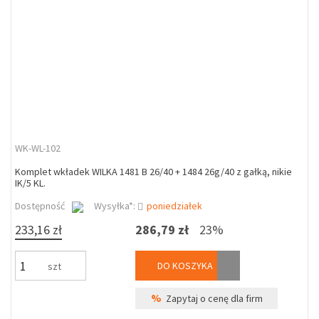
WK-WL-102
Komplet wkładek WILKA 1481 B 26/40 + 1484 26g/40 z gałką, nikie
IK/5 KL.
Dostępność
Wysyłka*:
poniedziałek
233,16 zł
286,79 zł
23%
DO KOSZYKA
szt
%
Zapytaj o cenę dla firm