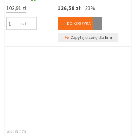
102,91 zł
126,58 zł
23%
DO KOSZYKA
szt
%
Zapytaj o cenę dla firm
WK-HR-870