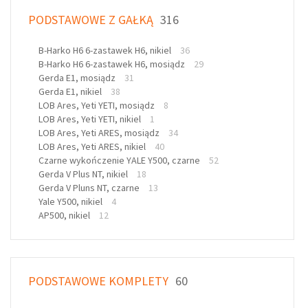
PODSTAWOWE Z GAŁKĄ
316
B-Harko H6 6-zastawek H6, nikiel
36
B-Harko H6 6-zastawek H6, mosiądz
29
Gerda E1, mosiądz
31
Gerda E1, nikiel
38
LOB Ares, Yeti YETI, mosiądz
8
LOB Ares, Yeti YETI, nikiel
1
LOB Ares, Yeti ARES, mosiądz
34
LOB Ares, Yeti ARES, nikiel
40
Czarne wykończenie YALE Y500, czarne
52
Gerda V Plus NT, nikiel
18
Gerda V Pluns NT, czarne
13
Yale Y500, nikiel
4
AP500, nikiel
12
PODSTAWOWE KOMPLETY
60