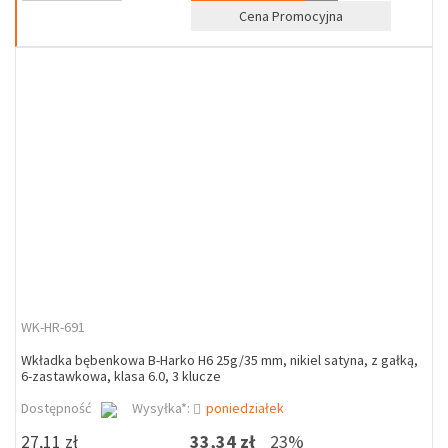
Cena Promocyjna
WK-HR-691
Wkładka bębenkowa B-Harko H6 25g/35 mm, nikiel satyna, z gałką,
6-zastawkowa, klasa 6.0, 3 klucze
Dostępność
Wysyłka*:
poniedziałek
27,11 zł
33,34 zł
23%