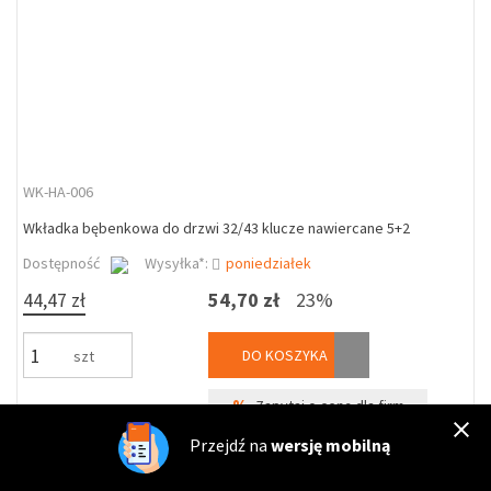
WK-HA-006
Wkładka bębenkowa do drzwi 32/43 klucze nawiercane 5+2
Dostępność
Wysyłka*:
poniedziałek
44,47 zł
54,70 zł
23%
DO KOSZYKA
szt
%
Zapytaj o cenę dla firm
Przejdź na
wersję mobilną