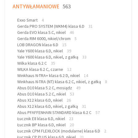
ANTYWŁAMANIOWE
563
Exxo Smart
4
Gerda PRO SYSTEM (WKM4) klasa 6.D
31
Gerda EVO klasa 5.C, nikiel
46
Gerda RIM 6000, nikiel/chrom
5
LOB DRAGON klasa 6.D
15
Yale Y600 klasa 6.D, nikiel
39
Yale Y600 klasa 6.D, nikiel, z gałką
33
Wilka klasa 6.2 C
35
WILKA klasa 6.2 C, czarne
12
Winkhaus N-TRA+ klasa 6.2 D, nikiel
14
Winkhaus N-TRA (NT) klasa 6.2 C, nikiel, z gałką
8
Abus D10 klasa 5.2 C, mosiądz
49
Abus D10 klasa 5.2 C, nikiel
53
Abus X12 klasa 6.D, nikiel
26
Abus X12 klasa 6.D, nikiel, z gałką
31
Abus PFAFFENHAIN STANDARD klasa 6.2 C
57
Łucznik E8 klasa 6.D, nikiel
23
Łucznik BP klasa 6.D, nikiel
20
Łucznik CPM FLEXILOCK (modularne) klasa 6.D
2
Łucznik CP PLUS klasa 6.D, nikiel
21