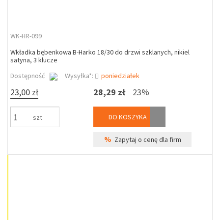
WK-HR-099
Wkładka bębenkowa B-Harko 18/30 do drzwi szklanych, nikiel
satyna, 3 klucze
Dostępność
Wysyłka*:
poniedziałek
23,00 zł
28,29 zł
23%
DO KOSZYKA
szt
%
Zapytaj o cenę dla firm