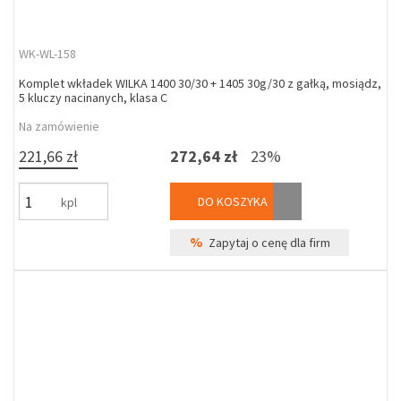
WK-WL-158
Komplet wkładek WILKA 1400 30/30 + 1405 30g/30 z gałką, mosiądz,
5 kluczy nacinanych, klasa C
Na zamówienie
221,66 zł
272,64 zł
23%
DO KOSZYKA
kpl
%
Zapytaj o cenę dla firm