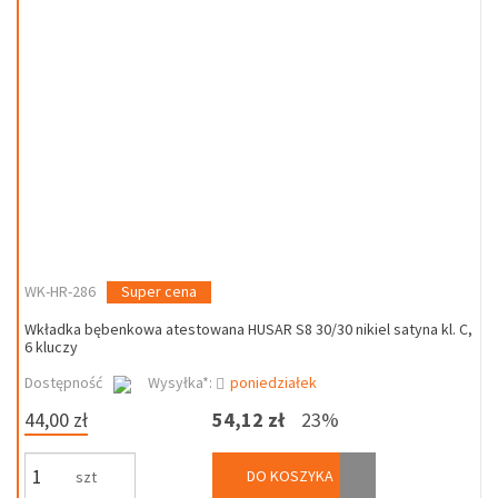
WK-HR-286
Super cena
Wkładka bębenkowa atestowana HUSAR S8 30/30 nikiel satyna kl. C,
6 kluczy
Dostępność
Wysyłka*:
poniedziałek
44,00 zł
54,12 zł
23%
DO KOSZYKA
szt