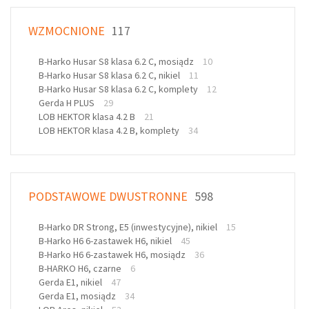
WZMOCNIONE
117
B-Harko Husar S8 klasa 6.2 C, mosiądz
10
B-Harko Husar S8 klasa 6.2 C, nikiel
11
B-Harko Husar S8 klasa 6.2 C, komplety
12
Gerda H PLUS
29
LOB HEKTOR klasa 4.2 B
21
LOB HEKTOR klasa 4.2 B, komplety
34
PODSTAWOWE DWUSTRONNE
598
B-Harko DR Strong, E5 (inwestycyjne), nikiel
15
B-Harko H6 6-zastawek H6, nikiel
45
B-Harko H6 6-zastawek H6, mosiądz
36
B-HARKO H6, czarne
6
Gerda E1, nikiel
47
Gerda E1, mosiądz
34