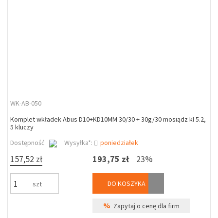
WK-AB-050
Komplet wkładek Abus D10+KD10MM 30/30 + 30g/30 mosiądz kl 5.2,
5 kluczy
Dostępność
Wysyłka*:
poniedziałek
157,52 zł
193,75 zł
23%
DO KOSZYKA
szt
%
Zapytaj o cenę dla firm