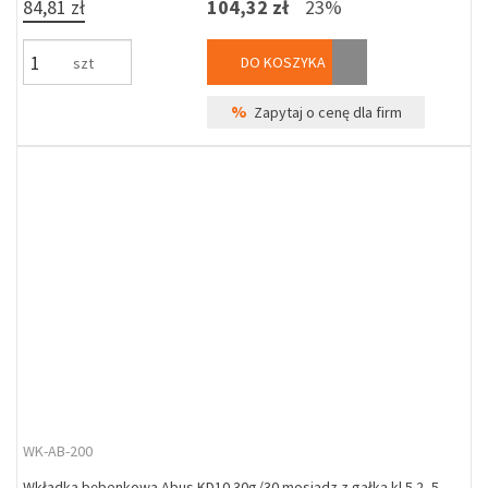
84,81 zł
104,32 zł
23%
DO KOSZYKA
szt
%
Zapytaj o cenę dla firm
WK-AB-200
Wkładka bębenkowa Abus KD10 30g/30 mosiądz z gałką kl 5.2, 5