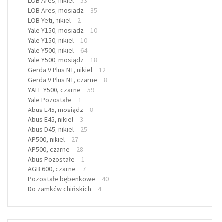
LOB Ares, nikiel
53
LOB Ares, mosiądz
35
LOB Yeti, nikiel
2
Yale Y150, mosiadz
10
Yale Y150, nikiel
10
Yale Y500, nikiel
64
Yale Y500, mosiądz
18
Gerda V Plus NT, nikiel
12
Gerda V Plus NT, czarne
8
YALE Y500, czarne
59
Yale Pozostałe
1
Abus E45, mosiądz
8
Abus E45, nikiel
3
Abus D45, nikiel
25
AP500, nikiel
27
AP500, czarne
28
Abus Pozostałe
1
AGB 600, czarne
7
Pozostałe bębenkowe
40
Do zamków chińskich
4