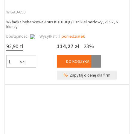
WK-AB-099
Wkładka bębenkowa Abus KD10 30g/30 nikiel perłowy, kl 5.2, 5
kluczy
Dostępność
Wysyłka*:
poniedziałek
92,90 zł
114,27 zł
23%
DO KOSZYKA
szt
%
Zapytaj o cenę dla firm