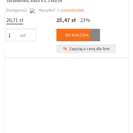
zastawkowa, klasa 4.0, 3 klucze
Dostępność
Wysyłka*:
poniedziałek
20,71 zł
25,47 zł
23%
DO KOSZYKA
szt
%
Zapytaj o cenę dla firm