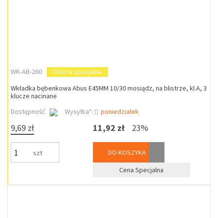
WK-AB-260
Oferta specjalna
Wkładka bębenkowa Abus E45MM 10/30 mosiądz, na blistrze, kl.A, 3
klucze nacinane
Dostępność
Wysyłka*:
poniedziałek
9,69 zł
11,92 zł
23%
DO KOSZYKA
szt
Cena Specjalna