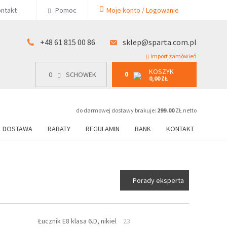
KOSZYK
ntakt
Pomoc
Moje konto / Logowanie
0
15 00 86
0
SCHOWEK
0,00 ZŁ
+48 61 815 00 86
sklep@sparta.com.pl
import zamówień
KOSZYK
0
0
SCHOWEK
0,00 ZŁ
do darmowej dostawy brakuje:
299.00
ZŁ netto
DOSTAWA
RABATY
REGULAMIN
BANK
KONTAKT
Porady eksperta
Łucznik E8 klasa 6.D, nikiel
23