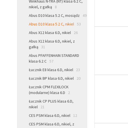
Winkhaus N-TRA (NT) klasa 6.2 C,
nikiel, z gałką
8
Abus D10 klasa 5.2 C, mosiądz
49
Abus D10 klasa 5.2 C, nikiel
53
Abus X12 klasa 6.D, nikiel
26
Abus X12 klasa 6.D, nikiel, z
gałką
31
Abus PFAFFENHAIN STANDARD
klasa 6.2 C
57
Łucznik E8 klasa 6.D, nikiel
23
Łucznik BP klasa 6.D, nikiel
20
Łucznik CPM FLEXILOCK
(modularne) klasa 6.D
2
Łucznik CP PLUS klasa 6.D,
nikiel
21
CES PSM klasa 6.D, nikiel
12
CES PSM klasa 6.D, nikiel, z