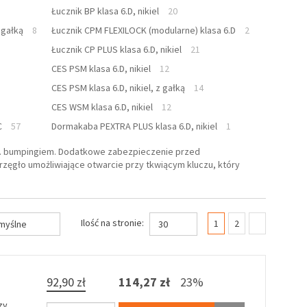
Łucznik BP klasa 6.D, nikiel
20
 gałką
8
Łucznik CPM FLEXILOCK (modularne) klasa 6.D
2
Łucznik CP PLUS klasa 6.D, nikiel
21
CES PSM klasa 6.D, nikiel
12
CES PSM klasa 6.D, nikiel, z gałką
14
CES WSM klasa 6.D, nikiel
12
C
57
Dormakaba PEXTRA PLUS klasa 6.D, nikiel
1
. bumpingiem. Dodatkowe zabezpieczenie przed
zęgło umożliwiające otwarcie przy tkwiącym kluczu, który
(current)
Ilość na stronie:
1
2
myślne
30
92,90 zł
114,27 zł
23%
zy