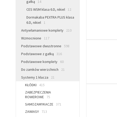
gałką
14
CES WSM klasa 6.D, nikiel
12
Dormakaba PEXTRA PLUS klasa
6.D, nikiel
1
Antywłamaniowe komplety
210
Wzmocnione
117
Podstawowe dwustronne
598
Podstawowe z gałką
316
Podstawowe komplety
60
Do zamków wierzchnich
21
Systemy 1 klucza
21
KŁÓDKI
415
ZABEZPIECZENIA
ROWEROWE
75
SAMOZAMYKACZE
371
ZAWIASY
713