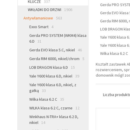
KLUCZE
337
Gerda PRO SYSTE
WKŁADKI DO DRZWI
1906
Gerda EVO klasa 5
Antywłamaniowe
563
Gerda RIM 6000, 
Exxo Smart
4
LOB DRAGON klas
Gerda PRO SYSTEM (WKM4) klasa
Yale Y600 klasa 6.
6.D
31
Yale Y600 klasa 6.
Gerda EVO klasa 5.C, nikiel
46
Wilka klasa 6.2 C
Gerda RIM 6000, nikiel/chrom
5
Kształt zastawek 
LOB DRAGON klasa 6.D
15
rozwierceniem, spr
domownik mógł zo
Yale Y600 klasa 6.D, nikiel
39
Yale Y600 klasa 6.D, nikiel, z
gałką
33
Liczba produk
Wilka klasa 6.2 C
35
WILKA klasa 6.2 C, czarne
12
Winkhaus N-TRA+ klasa 6.2 D,
nikiel
14