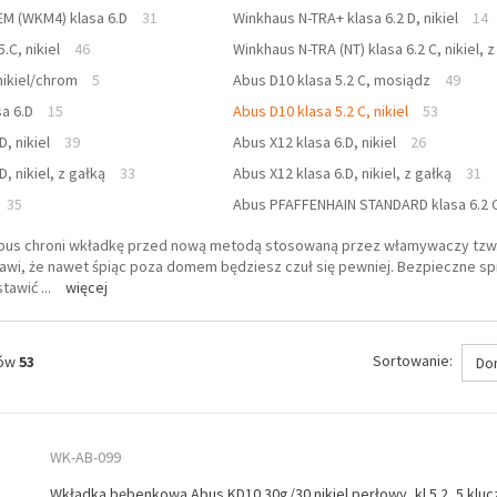
M (WKM4) klasa 6.D
31
Winkhaus N-TRA+ klasa 6.2 D, nikiel
14
.C, nikiel
46
Winkhaus N-TRA (NT) klasa 6.2 C, nikiel, z
nikiel/chrom
5
Abus D10 klasa 5.2 C, mosiądz
49
a 6.D
15
Abus D10 klasa 5.2 C, nikiel
53
D, nikiel
39
Abus X12 klasa 6.D, nikiel
26
D, nikiel, z gałką
33
Abus X12 klasa 6.D, nikiel, z gałką
31
35
Abus PFAFFENHAIN STANDARD klasa 6.2 
Abus chroni wkładkę przed nową metodą stosowaną przez włamywaczy tzw
awi, że nawet śpiąc poza domem będziesz czuł się pewniej. Bezpieczne spr
stawić
...
więcej
Sortowanie:
tów
53
Do
WK-AB-099
Wkładka bębenkowa Abus KD10 30g/30 nikiel perłowy, kl 5.2, 5 kluc