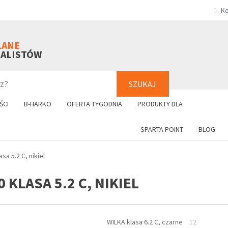
Ko
SZUKAJ
+48 61 8
LANE
NALISTÓW
SZUKAJ
ŚCI
B-HARKO
OFERTA TYGODNIA
PRODUKTY DLA
SPARTA POINT
BLOG
sa 5.2 C, nikiel
 KLASA 5.2 C, NIKIEL
WILKA klasa 6.2 C, czarne
12