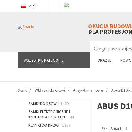
Polski
WSZYSTKIE KATEGORIE
OKUCIA BUDOW
DLA PROFESJO
WSZYSTKIE KATEGORIE
OKAZJE
NOWO
Start
Wkładki do drzwi
Antywłamaniowe
Abus D10 kla
ABUS D10
ZAMKI DO DRZWI
1460
ZAMKI ELEKTRONICZNE I
KONTROLA DOSTĘPU
144
KLAMKI DO DRZWI
1858
Exxo Smart
4