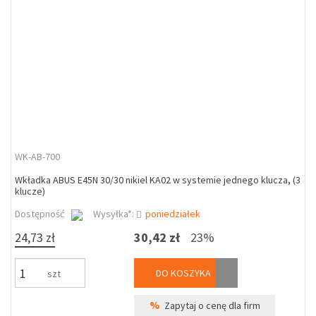
WK-AB-700
Wkładka ABUS E45N 30/30 nikiel KA02 w systemie jednego klucza, (3
klucze)
Dostępność
Wysyłka*:
poniedziałek
24,73 zł
30,42 zł
23%
DO KOSZYKA
szt
%
Zapytaj o cenę dla firm