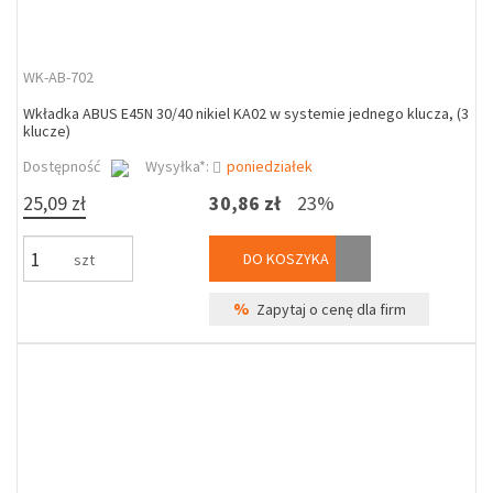
WK-AB-702
Wkładka ABUS E45N 30/40 nikiel KA02 w systemie jednego klucza, (3
klucze)
Dostępność
Wysyłka*:
poniedziałek
25,09 zł
30,86 zł
23%
DO KOSZYKA
szt
%
Zapytaj o cenę dla firm