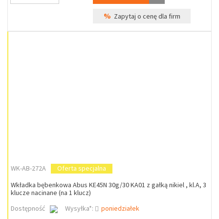
%
Zapytaj o cenę dla firm
WK-AB-272A
Oferta specjalna
Wkładka bębenkowa Abus KE45N 30g/30 KA01 z gałką nikiel , kl.A, 3
klucze nacinane (na 1 klucz)
Dostępność
Wysyłka*:
poniedziałek