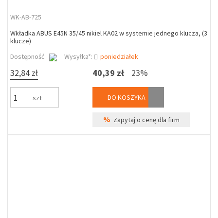
WK-AB-725
Wkładka ABUS E45N 35/45 nikiel KA02 w systemie jednego klucza, (3
klucze)
Dostępność
Wysyłka*:
poniedziałek
32,84 zł
40,39 zł
23%
DO KOSZYKA
szt
%
Zapytaj o cenę dla firm