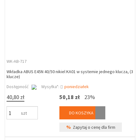
WK-AB-717
Wkładka ABUS E45N 40/50 nikiel KA01 w systemie jednego klucza, (3
klucze)
Dostępność
Wysyłka*:
poniedziałek
40,80 zł
50,18 zł
23%
DO KOSZYKA
szt
%
Zapytaj o cenę dla firm