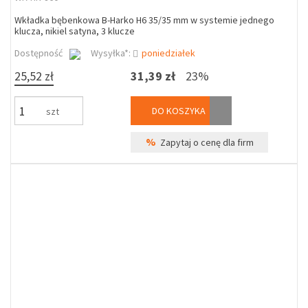
Wkładka bębenkowa B-Harko H6 35/35 mm w systemie jednego
klucza, nikiel satyna, 3 klucze
Dostępność
Wysyłka*:
poniedziałek
25,52 zł
31,39 zł
23%
DO KOSZYKA
szt
%
Zapytaj o cenę dla firm