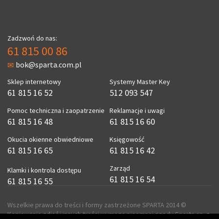
Zadzwoń do nas:
61 815 00 86
bok@sparta.com.pl
Sklep internetowy
Systemy Master Key
61 815 16 52
512 093 547
Pomoc techniczna i zaopatrzenie
Reklamacje i uwagi
61 815 16 48
61 815 16 60
Okucia okienne obwiedniowe
Księgowość
61 815 16 65
61 815 16 42
Zarząd
Klamki i kontrola dostępu
61 815 16 54
61 815 16 55
Wszelkie prawa do treści i formy zastrzeżone SPARTA 2014 ©
Kopiowanie zdjęć i innych treści wymaga pisemnej zgody Sparta sp. z