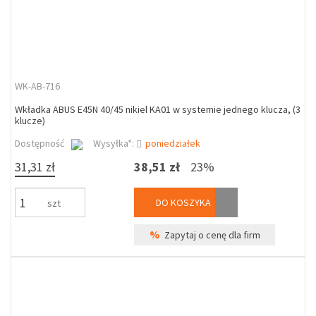
WK-AB-716
Wkładka ABUS E45N 40/45 nikiel KA01 w systemie jednego klucza, (3
klucze)
Dostępność
Wysyłka*:
poniedziałek
31,31 zł
38,51 zł
23%
DO KOSZYKA
szt
%
Zapytaj o cenę dla firm