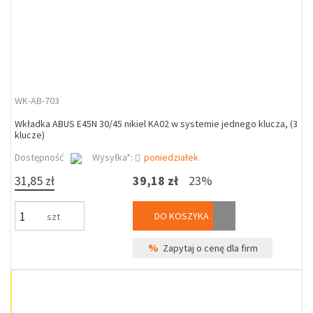
WK-AB-703
Wkładka ABUS E45N 30/45 nikiel KA02 w systemie jednego klucza, (3
klucze)
Dostępność
Wysyłka*:
poniedziałek
31,85 zł
39,18 zł
23%
DO KOSZYKA
szt
%
Zapytaj o cenę dla firm