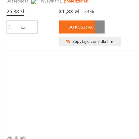
Dostępność
Wysyłka*:
poniedziałek
25,88 zł
31,83 zł
23%
DO KOSZYKA
szt
%
Zapytaj o cenę dla firm
WK-HR-860