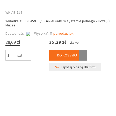
WK-AB-714
Wkładka ABUS E45N 35/55 nikiel KA01 w systemie jednego klucza, (3
klucze)
Dostępność
Wysyłka*:
poniedziałek
28,69 zł
35,29 zł
23%
DO KOSZYKA
szt
%
Zapytaj o cenę dla firm