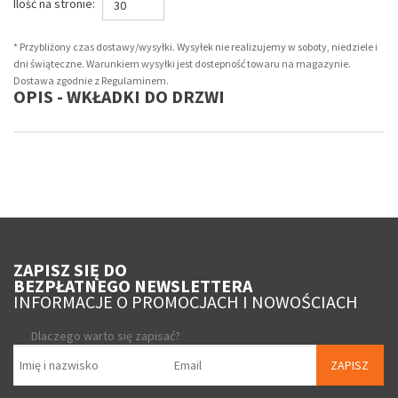
Ilość na stronie:
30
* Przybliżony czas dostawy/wysyłki. Wysyłek nie realizujemy w soboty, niedziele i
dni świąteczne. Warunkiem wysyłki jest dostepność towaru na magazynie.
Dostawa zgodnie z Regulaminem.
OPIS - WKŁADKI DO DRZWI
ZAPISZ SIĘ DO
BEZPŁATNEGO NEWSLETTERA
INFORMACJE O PROMOCJACH I NOWOŚCIACH
Dlaczego warto się zapisać?
ZAPISZ