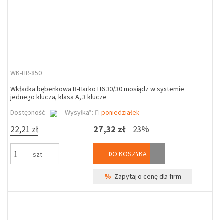
WK-HR-850
Wkładka bębenkowa B-Harko H6 30/30 mosiądz w systemie
jednego klucza, klasa A, 3 klucze
Dostępność
Wysyłka*:
poniedziałek
22,21 zł
27,32 zł
23%
DO KOSZYKA
szt
%
Zapytaj o cenę dla firm