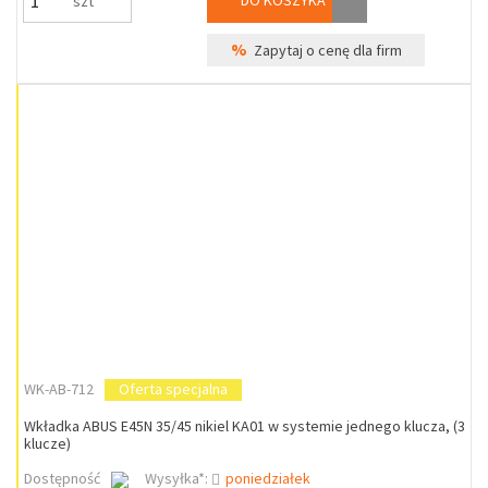
DO KOSZYKA
szt
%
Zapytaj o cenę dla firm
WK-AB-712
Oferta specjalna
Wkładka ABUS E45N 35/45 nikiel KA01 w systemie jednego klucza, (3
klucze)
Dostępność
Wysyłka*:
poniedziałek