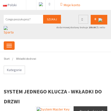
Polski
Moje konto
0
SZUKAJ
do darmowej dostawy brakuje:
299.00
ZŁ netto
Start
Wkładki do drzwi
Kategorie
SYSTEM JEDNEGO KLUCZA - WKŁADKI DO
DRZWI