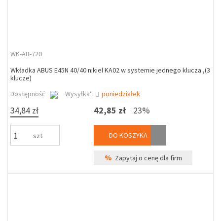
WK-AB-720
Wkładka ABUS E45N 40/40 nikiel KA02 w systemie jednego klucza ,(3
klucze)
Dostępność
Wysyłka*:
poniedziałek
34,84 zł
42,85 zł
23%
DO KOSZYKA
szt
%
Zapytaj o cenę dla firm