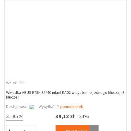
WK-AB-711
Wkładka ABUS E45N 35/40 nikiel KA02 w systemie jednego klucza, (3
klucze)
Dostępność
Wysyłka*:
poniedziałek
31,85 zł
39,18 zł
23%