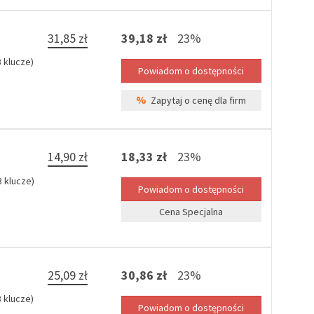
31,85 zł
39,18 zł
23%
 klucze)
%
Zapytaj o cenę dla firm
14,90 zł
18,33 zł
23%
 klucze)
Cena Specjalna
25,09 zł
30,86 zł
23%
 klucze)