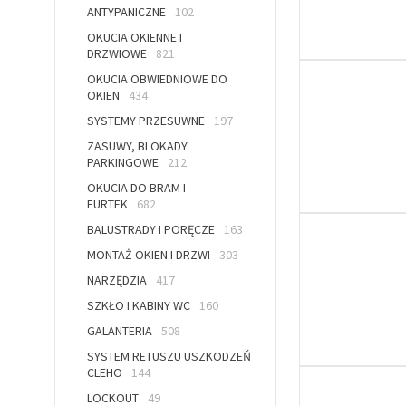
ANTYPANICZNE
102
OKUCIA OKIENNE I
DRZWIOWE
821
OKUCIA OBWIEDNIOWE DO
OKIEN
434
SYSTEMY PRZESUWNE
197
ZASUWY, BLOKADY
PARKINGOWE
212
OKUCIA DO BRAM I
FURTEK
682
BALUSTRADY I PORĘCZE
163
MONTAŻ OKIEN I DRZWI
303
NARZĘDZIA
417
SZKŁO I KABINY WC
160
GALANTERIA
508
SYSTEM RETUSZU USZKODZEŃ
CLEHO
144
LOCKOUT
49