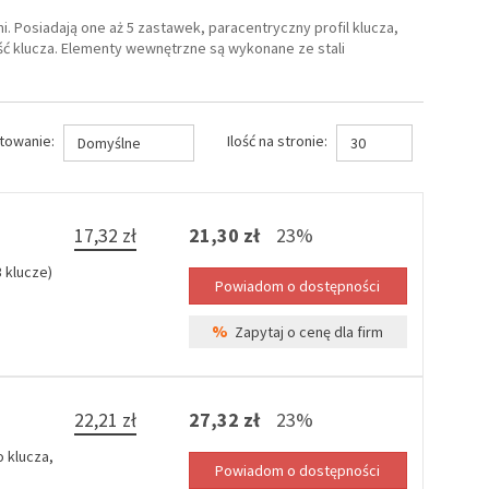
Posiadają one aż 5 zastawek, paracentryczny profil klucza,
ść klucza. Elementy wewnętrzne są wykonane ze stali
towanie:
Ilość na stronie:
Domyślne
30
17,32 zł
21,30 zł
23%
 klucze)
%
Zapytaj o cenę dla firm
22,21 zł
27,32 zł
23%
 klucza,