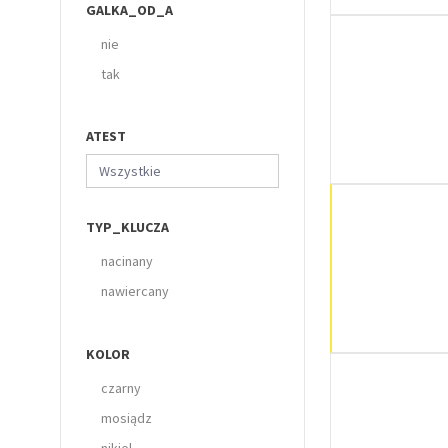
GALKA_OD_A
nie
tak
ATEST
Wszystkie
TYP_KLUCZA
nacinany
nawiercany
KOLOR
czarny
mosiądz
nikiel