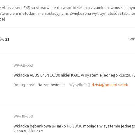
Abus z serii E45 są stosowane do współdziałania z zamkami wpuszczanymi. 
 otwarciem metodami manipulacyjnymi. Zwiększona wytrzymałość i stabilno
cej
Sor
tów
21
WK-AB-669
Wkładka ABUS E45N 10/30 nikiel KA01 w systemie jednego klucza, (3
Dostępność
Na zamówienie
Wysyłka*:
dzisiaj/poniedziałek
WK-HR-850
Wkładka bębenkowa B-Harko H6 30/30 mosiądz w systemie jednego
klasa A, 3 klucze