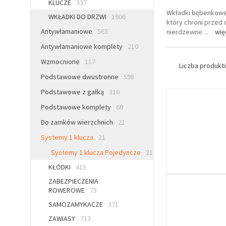
KLUCZE
337
Wkładki bębenkowe 
WKŁADKI DO DRZWI
1906
który chroni przed
Antywłamaniowe
563
nierdzewne
...
wię
Antywłamaniowe komplety
210
Wzmocnione
117
Liczba produk
Podstawowe dwustronne
598
Podstawowe z gałką
316
Podstawowe komplety
60
Do zamków wierzchnich
21
Systemy 1 klucza
21
Systemy 1 klucza Pojedyncze
21
KŁÓDKI
415
ZABEZPIECZENIA
ROWEROWE
75
SAMOZAMYKACZE
371
ZAWIASY
713