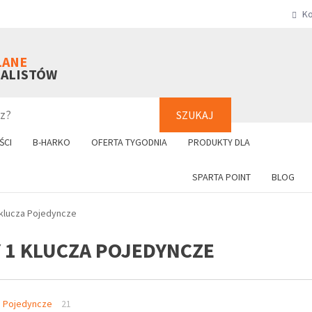
Ko
SZUKAJ
+48 61 8
LANE
NALISTÓW
SZUKAJ
ŚCI
B-HARKO
OFERTA TYGODNIA
PRODUKTY DLA
SPARTA POINT
BLOG
klucza Pojedyncze
 1 KLUCZA POJEDYNCZE
a Pojedyncze
21