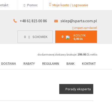
KOSZYK
ntakt
Pomoc
Moje konto / Logowanie
0
15 00 86
0
SCHOWEK
0,00 ZŁ
+48 61 815 00 86
sklep@sparta.com.pl
import zamówień
KOSZYK
0
0
SCHOWEK
0,00 ZŁ
do darmowej dostawy brakuje:
299.00
ZŁ netto
DOSTAWA
RABATY
REGULAMIN
BANK
KONTAKT
Porady eksperta