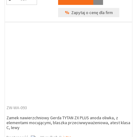
%
Zapytaj o cenę dla firm
ZW-WA-093
Zamek nawierzchniowy Gerda TYTAN ZX PLUS anoda oliwka, z
elementami mocującymi, blaszka przeciwwyważeniowa, atest klasa
C, lewy