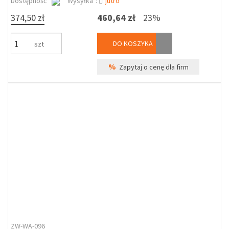
Dostępność
Wysyłka*:
jutro
374,50 zł
460,64 zł
23%
DO KOSZYKA
szt
%
Zapytaj o cenę dla firm
ZW-WA-096