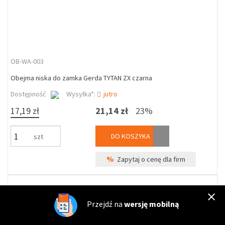
OB-WA-003
Obejma niska do zamka Gerda TYTAN ZX czarna
Dostępność
Wysyłka*:
jutro
17,19 zł
21,14 zł
23%
DO KOSZYKA
szt
%
Zapytaj o cenę dla firm
Przejdź na
wersję mobilną