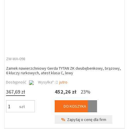
ZW-WA-098
Zamek nawierzchniowy Gerda TYTAN ZK dwubębenkowy, brązowy,
6 kluczy rurkowych, atest klasa C, lewy
Dostępność
Wysyłka*:
jutro
367,69 zł
452,26 zł
23%
DO KOSZYKA
szt
%
Zapytaj o cenę dla firm