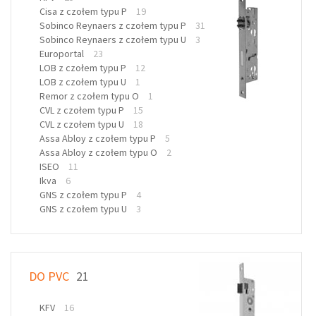
Cisa z czołem typu P
19
Sobinco Reynaers z czołem typu P
31
Sobinco Reynaers z czołem typu U
3
Europortal
23
LOB z czołem typu P
12
LOB z czołem typu U
1
Remor z czołem typu O
1
CVL z czołem typu P
15
CVL z czołem typu U
18
Assa Abloy z czołem typu P
5
Assa Abloy z czołem typu O
2
ISEO
11
Ikva
6
GNS z czołem typu P
4
GNS z czołem typu U
3
DO PVC
21
KFV
16