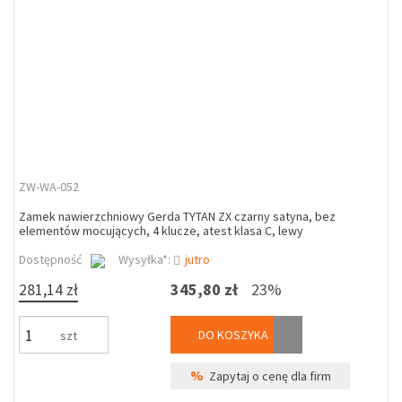
ZW-WA-052
Zamek nawierzchniowy Gerda TYTAN ZX czarny satyna, bez
elementów mocujących, 4 klucze, atest klasa C, lewy
Dostępność
Wysyłka*:
jutro
281,14 zł
345,80 zł
23%
DO KOSZYKA
szt
%
Zapytaj o cenę dla firm