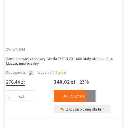
ZW-WA-044
Zamek nawierzchniowy Gerda TYTAN ZX 1000 biały atest kl. C, 4
klucze, uniwersalny
Dostępność
Wysyłka*:
jutro
276,44 zł
340,02 zł
23%
DO KOSZYKA
szt
%
Zapytaj o cenę dla firm