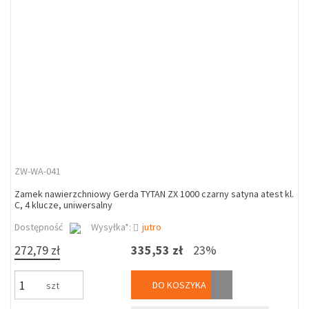
ZW-WA-041
Zamek nawierzchniowy Gerda TYTAN ZX 1000 czarny satyna atest kl.
C, 4 klucze, uniwersalny
Dostępność
Wysyłka*:
jutro
272,79 zł
335,53 zł
23%
DO KOSZYKA
szt