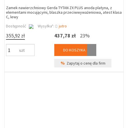
Zamek nawierzchniowy Gerda TYTAN ZX PLUS anoda platyna, z
elementami mocującymi, blaszka przeciwwyważeniowa, atest klasa
C, lewy
Dostępność
Wysyłka*:
jutro
355,92 zł
437,78 zł
23%
DO KOSZYKA
szt
%
Zapytaj o cenę dla firm