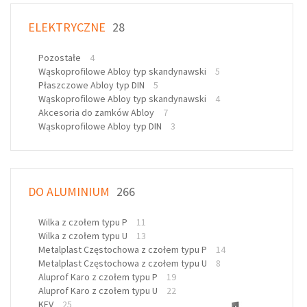
ELEKTRYCZNE
28
Pozostałe
4
Wąskoprofilowe Abloy typ skandynawski
5
Płaszczowe Abloy typ DIN
5
Wąskoprofilowe Abloy typ skandynawski
4
Akcesoria do zamków Abloy
7
Wąskoprofilowe Abloy typ DIN
3
DO ALUMINIUM
266
Wilka z czołem typu P
11
Wilka z czołem typu U
13
Metalplast Częstochowa z czołem typu P
14
Metalplast Częstochowa z czołem typu U
8
Aluprof Karo z czołem typu P
19
Aluprof Karo z czołem typu U
22
KFV
25