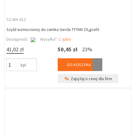
SZ-WA-012
Szyld wzmocniony do zamka Gerda TYTAN ZX,grafit
Dostępność
Wysyłka*:
jutro
41,02 zł
50,45 zł
23%
DO KOSZYKA
kpl
%
Zapytaj o cenę dla firm