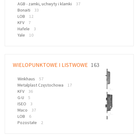
AGB - zamki, uchwyty i klamki
37
Bonaiti
33
LOB
12
KFV
7
Hafele
3
Yale
10
WIELOPUNKTOWE I LISTWOWE
163
Winkhaus
57
Metalplast Częstochowa
17
KFV
36
G-U
5
ISEO
3
Maco
37
LOB
6
Pozostałe
2