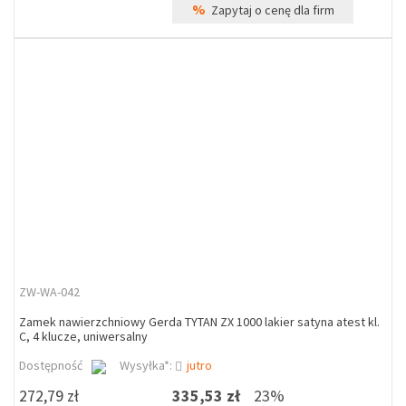
%
Zapytaj o cenę dla firm
ZW-WA-042
Zamek nawierzchniowy Gerda TYTAN ZX 1000 lakier satyna atest kl.
C, 4 klucze, uniwersalny
Dostępność
Wysyłka*:
jutro
272,79 zł
335,53 zł
23%