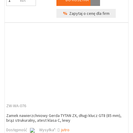
szt
%
Zapytaj o cenę dla firm
ZW-WA-076
Zamek nawierzchniowy Gerda TYTAN ZX, długi klucz GT8 (85 mm),
brąz strukuralny, atest klasa C, lewy
Dostępność
Wysyłka*:
jutro