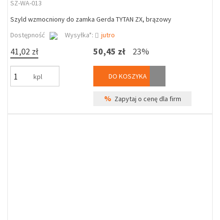
SZ-WA-013
Szyld wzmocniony do zamka Gerda TYTAN ZX, brązowy
Dostępność
Wysyłka*:
jutro
41,02 zł
50,45 zł
23%
DO KOSZYKA
kpl
%
Zapytaj o cenę dla firm