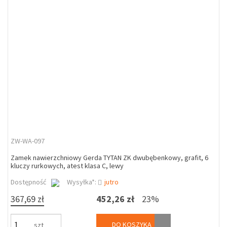
ZW-WA-097
Zamek nawierzchniowy Gerda TYTAN ZK dwubębenkowy, grafit, 6
kluczy rurkowych, atest klasa C, lewy
Dostępność
Wysyłka*:
jutro
367,69 zł
452,26 zł
23%
DO KOSZYKA
szt