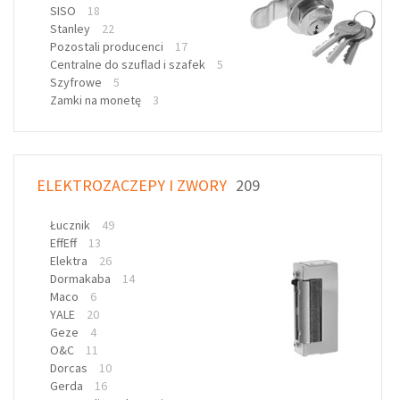
SISO
18
Stanley
22
Pozostali producenci
17
Centralne do szuflad i szafek
5
Szyfrowe
5
Zamki na monetę
3
ELEKTROZACZEPY I ZWORY
209
Łucznik
49
EffEff
13
Elektra
26
Dormakaba
14
Maco
6
YALE
20
Geze
4
O&C
11
Dorcas
10
Gerda
16