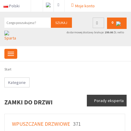
Polski
Moje konto
0
SZUKAJ
do darmowej dostawy brakuje:
299.00
ZŁ netto
Start
Kategorie
ZAMKI DO DRZWI
Porady eksperta
WPUSZCZANE DRZWIOWE
371