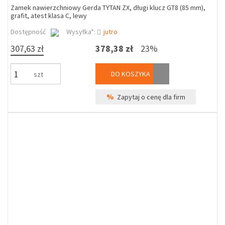
Zamek nawierzchniowy Gerda TYTAN ZX, długi klucz GT8 (85 mm),
grafit, atest klasa C, lewy
Dostępność
Wysyłka*:
jutro
307,63 zł
378,38 zł
23%
DO KOSZYKA
szt
%
Zapytaj o cenę dla firm