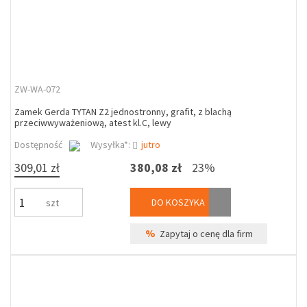
ZW-WA-072
Zamek Gerda TYTAN Z2 jednostronny, grafit, z blachą
przeciwwyważeniową, atest kl.C, lewy
Dostępność
Wysyłka*:
jutro
309,01 zł
380,08 zł
23%
DO KOSZYKA
szt
%
Zapytaj o cenę dla firm