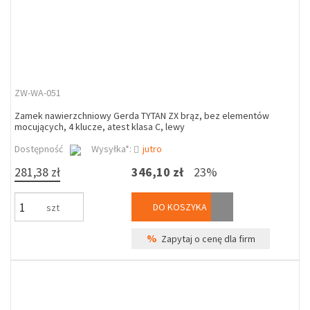
ZW-WA-051
Zamek nawierzchniowy Gerda TYTAN ZX brąz, bez elementów
mocujących, 4 klucze, atest klasa C, lewy
Dostępność
Wysyłka*:
jutro
281,38 zł
346,10 zł
23%
DO KOSZYKA
szt
%
Zapytaj o cenę dla firm