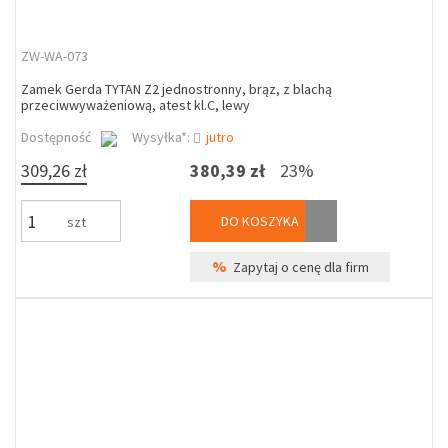
ZW-WA-073
Zamek Gerda TYTAN Z2 jednostronny, brąz, z blachą
przeciwwyważeniową, atest kl.C, lewy
Dostępność
Wysyłka*:
jutro
309,26 zł
380,39 zł
23%
DO KOSZYKA
szt
%
Zapytaj o cenę dla firm