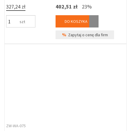
327,24 zł
402,51 zł
23%
DO KOSZYKA
szt
%
Zapytaj o cenę dla firm
ZW-WA-075