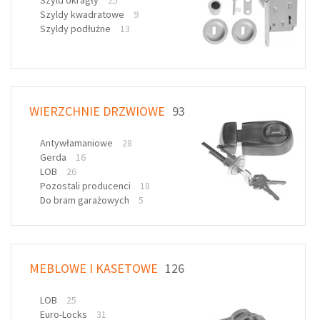
Szyld okragły
25
Szyldy kwadratowe
9
Szyldy podłużne
13
WIERZCHNIE DRZWIOWE
93
Antywłamaniowe
28
Gerda
16
LOB
26
Pozostali producenci
18
Do bram garażowych
5
MEBLOWE I KASETOWE
126
LOB
25
Euro-Locks
31