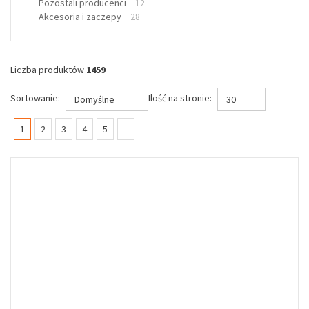
Pozostali producenci
12
Akcesoria i zaczepy
28
Liczba produktów
1459
Sortowanie:
Ilość na stronie:
Domyślne
30
(current)
1
2
3
4
5