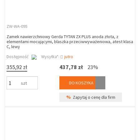
ZW-WA-095
Zamek nawierzchniowy Gerda TYTAN ZX PLUS anoda złota, z
elementami mocującymi, blaszka przeciwwyważeniowa, atest klasa
C, lewy
Dostępność
Wysyłka*:
jutro
355,92 zł
437,78 zł
23%
DO KOSZYKA
szt
%
Zapytaj o cenę dla firm