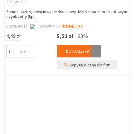
ZP-SW-100
Zamek oszczędnościowy bezkluczowy JANIA z zaczepem kątowym
ocynk żółty (kpl)
Dostępność
Wysyłka*:
dzisiaj/jutro
4,49 zł
5,52 zł
23%
DO KOSZYKA
kpl
%
Zapytaj o cenę dla firm