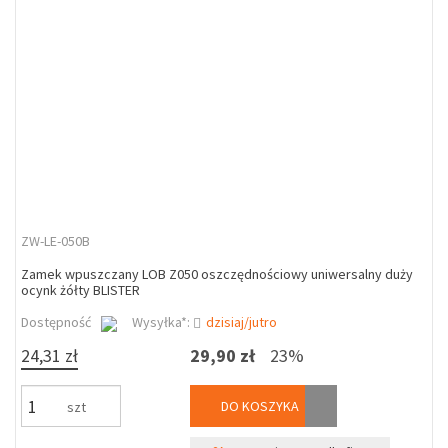
ZW-LE-050B
Zamek wpuszczany LOB Z050 oszczędnościowy uniwersalny duży
ocynk żółty BLISTER
Dostępność
Wysyłka*:
dzisiaj/jutro
24,31 zł
29,90 zł
23%
DO KOSZYKA
szt