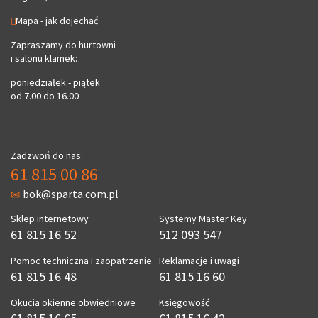
Mapa - jak dojechać
Zapraszamy do hurtowni
i salonu klamek:
poniedziałek - piątek
od 7.00 do 16.00
Zadzwoń do nas:
61 815 00 86
bok@sparta.com.pl
Sklep internetowy
Systemy Master Key
61 815 16 52
512 093 547
Pomoc techniczna i zaopatrzenie
Reklamacje i uwagi
61 815 16 48
61 815 16 60
Okucia okienne obwiedniowe
Księgowość