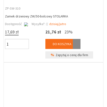
ZP-SW-310
Zamek drzwiowy ZW/50-bolcowy STOLARKA
Dostępność
Wysyłka*:
dzisiaj/jutro
17,69 zł
21,76 zł
23%
DO KOSZYKA
%
Zapytaj o cenę dla firm