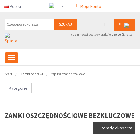
Polski
Moje konto
0
SZUKAJ
do darmowej dostawy brakuje:
299.00
ZŁ netto
Start
Zamki do drzwi
Wpuszczane drzwiowe
Kategorie
ZAMKI OSZCZĘDNOŚCIOWE BEZKLUCZOWE
Porady eksperta