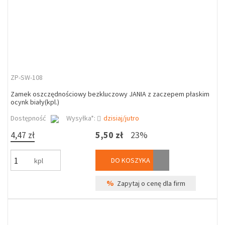
ZP-SW-108
Zamek oszczędnościowy bezkluczowy JANIA z zaczepem płaskim
ocynk biały(kpl.)
Dostępność
Wysyłka*:
dzisiaj/jutro
4,47 zł
5,50 zł
23%
DO KOSZYKA
kpl
%
Zapytaj o cenę dla firm