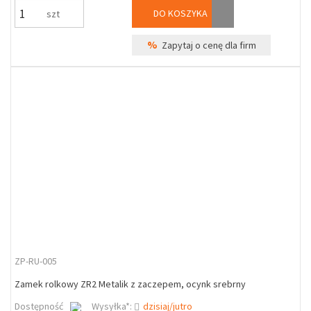
DO KOSZYKA
szt
%
Zapytaj o cenę dla firm
ZP-RU-005
Zamek rolkowy ZR2 Metalik z zaczepem, ocynk srebrny
Dostępność
Wysyłka*:
dzisiaj/jutro