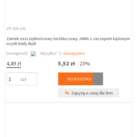
ZP-SW-101
Zamek oszczędnościowy bezkluczowy JANIA z zaczepem kątowym
ocynk biały (kpl)
Dostępność
Wysyłka*:
dzisiaj/jutro
4,49 zł
5,52 zł
23%
DO KOSZYKA
szt
%
Zapytaj o cenę dla firm