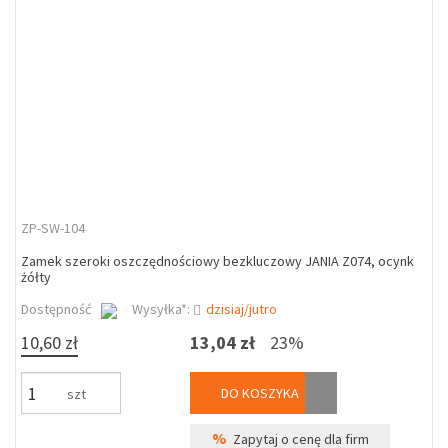
ZP-SW-104
Zamek szeroki oszczędnościowy bezkluczowy JANIA Z074, ocynk
żółty
Dostępność
Wysyłka*:
dzisiaj/jutro
10,60 zł
13,04 zł
23%
DO KOSZYKA
szt
%
Zapytaj o cenę dla firm