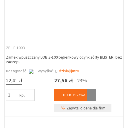
ZP-LE-100B
Zamek wpuszczany LOB Z-100 bębenkowy ocynk żółty BLISTER, bez
zaczepu
Dostępność
Wysyłka*:
dzisiaj/jutro
22,41 zł
27,56 zł
23%
DO KOSZYKA
kpl
%
Zapytaj o cenę dla firm