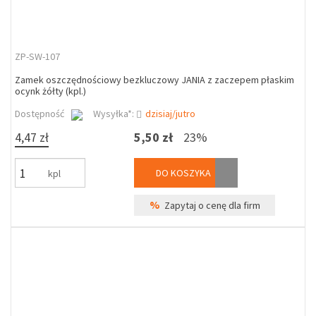
ZP-SW-107
Zamek oszczędnościowy bezkluczowy JANIA z zaczepem płaskim
ocynk żółty (kpl.)
Dostępność
Wysyłka*:
dzisiaj/jutro
4,47 zł
5,50 zł
23%
DO KOSZYKA
kpl
%
Zapytaj o cenę dla firm