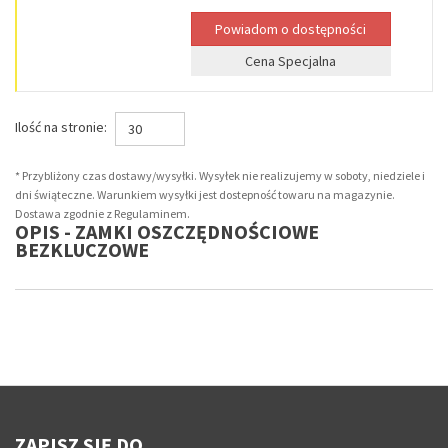
Cena Specjalna
Ilość na stronie:
30
* Przybliżony czas dostawy/wysyłki. Wysyłek nie realizujemy w soboty, niedziele i
dni świąteczne. Warunkiem wysyłki jest dostepność towaru na magazynie.
Dostawa zgodnie z Regulaminem.
OPIS - ZAMKI OSZCZĘDNOŚCIOWE
BEZKLUCZOWE
ZAPISZ SIĘ DO