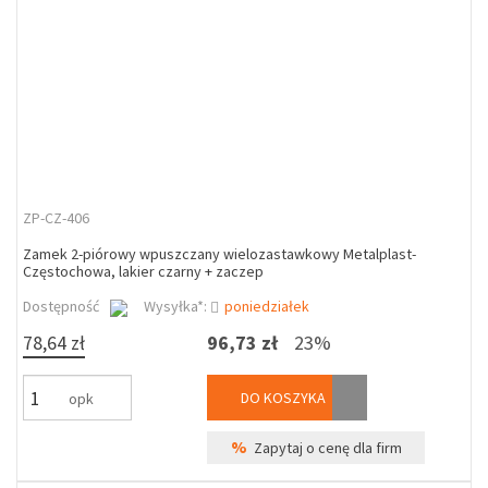
ZP-CZ-406
Zamek 2-piórowy wpuszczany wielozastawkowy Metalplast-
Częstochowa, lakier czarny + zaczep
Dostępność
Wysyłka*:
poniedziałek
78,64 zł
96,73 zł
23%
DO KOSZYKA
opk
%
Zapytaj o cenę dla firm