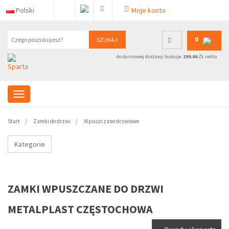
Polski
Moje konto
0
SZUKAJ
do darmowej dostawy brakuje:
299.00
ZŁ netto
Start
Zamki do drzwi
Wpuszczane drzwiowe
Kategorie
ZAMKI WPUSZCZANE DO DRZWI
METALPLAST CZĘSTOCHOWA