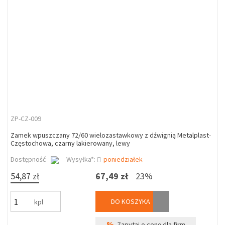
ZP-CZ-009
Zamek wpuszczany 72/60 wielozastawkowy z dźwignią Metalplast-
Częstochowa, czarny lakierowany, lewy
Dostępność
Wysyłka*:
poniedziałek
54,87 zł
67,49 zł
23%
DO KOSZYKA
kpl
%
Zapytaj o cenę dla firm