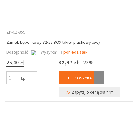
ZP-CZ-859
Zamek bębenkowy 72/55 BOX lakier piaskowy lewy
Dostępność
Wysyłka*:
poniedziałek
26,40 zł
32,47 zł
23%
DO KOSZYKA
kpl
%
Zapytaj o cenę dla firm