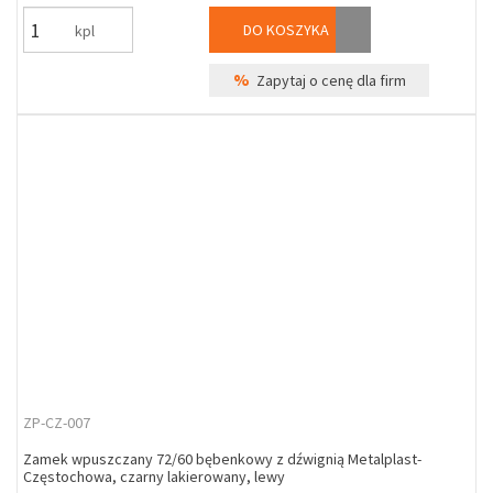
DO KOSZYKA
kpl
%
Zapytaj o cenę dla firm
ZP-CZ-007
Zamek wpuszczany 72/60 bębenkowy z dźwignią Metalplast-
Częstochowa, czarny lakierowany, lewy