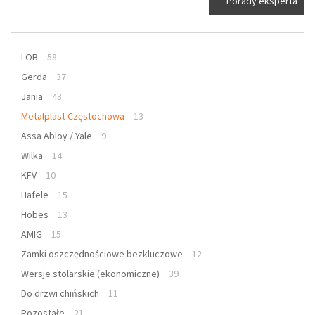
Porady eksperta
LOB
58
Gerda
37
Jania
43
Metalplast Częstochowa
13
Assa Abloy / Yale
9
Wilka
14
KFV
10
Hafele
15
Hobes
13
AMIG
15
Zamki oszczędnościowe bezkluczowe
12
Wersje stolarskie (ekonomiczne)
39
Do drzwi chińskich
11
Pozostałe
21