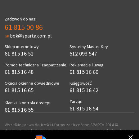
Zadzwoń do nas:
61 815 00 86
bok@sparta.com.pl
Sklep internetowy
Systemy Master Key
61 815 16 52
512 093 547
Pomoc techniczna i zaopatrzenie
Reklamacje i uwagi
61 815 16 48
61 815 16 60
Okucia okienne obwiedniowe
Księgowość
61 815 16 65
61 815 16 42
Zarząd
Klamki i kontrola dostępu
61 815 16 54
61 815 16 55
Wszelkie prawa do treści i formy zastrzeżone SPARTA 2014 ©
Kopiowanie zdjęć i innych treści wymaga pisemnej zgody Sparta sp. z
o.o.