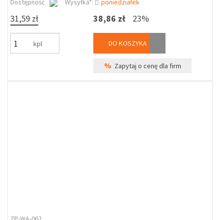
Dostępność
Wysyłka*:
poniedziałek
31,59 zł
38,86 zł
23%
DO KOSZYKA
kpl
%
Zapytaj o cenę dla firm
ZP-WA-062