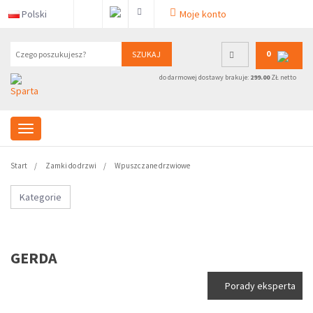
Polski
Moje konto
0
SZUKAJ
do darmowej dostawy brakuje:
299.00
ZŁ netto
Start
Zamki do drzwi
Wpuszczane drzwiowe
Kategorie
GERDA
Porady eksperta