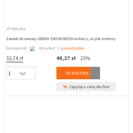
ZP-WA-052
Zamek drzwiowy GERDA ZW100 60/50 na klucz, ocynk srebrny
Dostępność
Wysyłka*:
poniedziałek
32,74 zł
40,27 zł
23%
DO KOSZYKA
kpl
%
Zapytaj o cenę dla firm