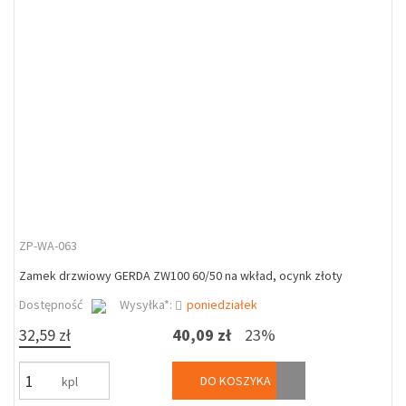
ZP-WA-063
Zamek drzwiowy GERDA ZW100 60/50 na wkład, ocynk złoty
Dostępność
Wysyłka*:
poniedziałek
32,59 zł
40,09 zł
23%
DO KOSZYKA
kpl