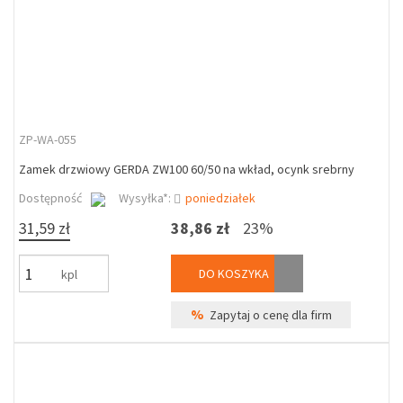
ZP-WA-055
Zamek drzwiowy GERDA ZW100 60/50 na wkład, ocynk srebrny
Dostępność
Wysyłka*:
poniedziałek
31,59 zł
38,86 zł
23%
DO KOSZYKA
kpl
%
Zapytaj o cenę dla firm