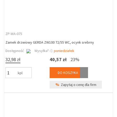
ZP-WA-075
Zamek drzwiowy GERDA ZW100 72/55 WC, ocynk srebrny
Dostępność
Wysyłka*:
poniedziałek
32,98 zł
40,57 zł
23%
DO KOSZYKA
kpl
%
Zapytaj o cenę dla firm