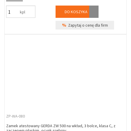
DO KOSZYKA
kpl
%
Zapytaj o cenę dla firm
ZP-WA-080
Zamek atestowany GERDA ZW 500 na wkład, 3 bolce, klasa C, z
zaczepem płaskim, ocynk srebrny