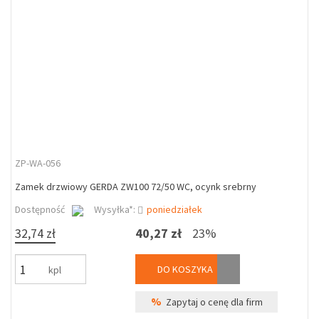
ZP-WA-056
Zamek drzwiowy GERDA ZW100 72/50 WC, ocynk srebrny
Dostępność
Wysyłka*:
poniedziałek
32,74 zł
40,27 zł
23%
DO KOSZYKA
kpl
%
Zapytaj o cenę dla firm