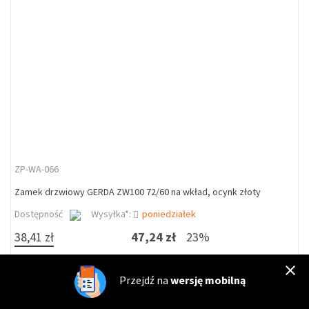
ZP-WA-066
Zamek drzwiowy GERDA ZW100 72/60 na wkład, ocynk złoty
Dostępność
Wysyłka*:
poniedziałek
38,41 zł
47,24 zł
23%
DO KOSZYKA
kpl
Przejdź na
wersję mobilną
%
Zapytaj o cenę dla firm