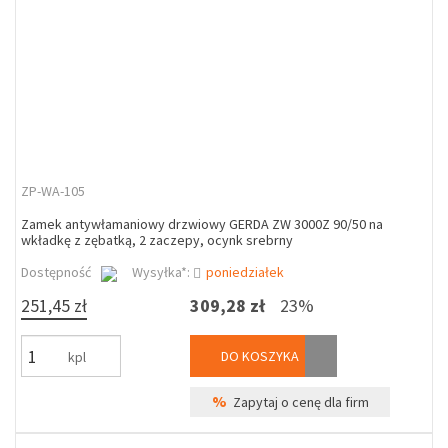
ZP-WA-105
Zamek antywłamaniowy drzwiowy GERDA ZW 3000Z 90/50 na
wkładkę z zębatką, 2 zaczepy, ocynk srebrny
Dostępność
Wysyłka*:
poniedziałek
251,45 zł
309,28 zł
23%
DO KOSZYKA
kpl
%
Zapytaj o cenę dla firm