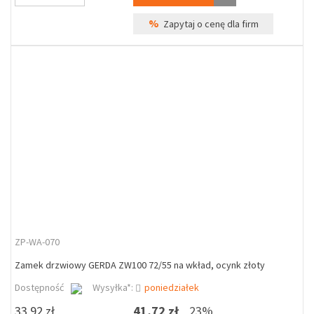
%
Zapytaj o cenę dla firm
ZP-WA-070
Zamek drzwiowy GERDA ZW100 72/55 na wkład, ocynk złoty
Dostępność
Wysyłka*:
poniedziałek
33,92 zł
41,72 zł
23%