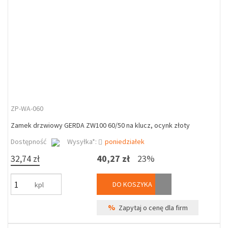
ZP-WA-060
Zamek drzwiowy GERDA ZW100 60/50 na klucz, ocynk złoty
Dostępność
Wysyłka*:
poniedziałek
32,74 zł
40,27 zł
23%
DO KOSZYKA
kpl
%
Zapytaj o cenę dla firm