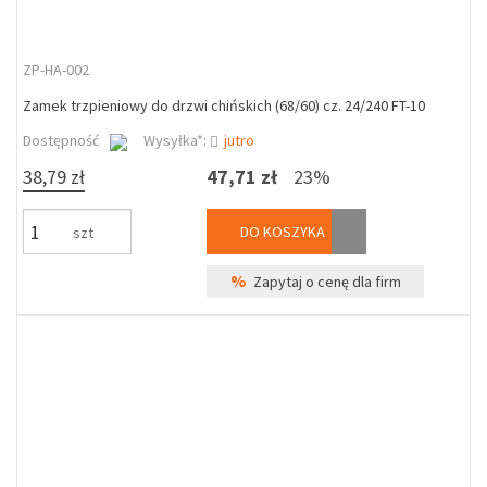
ZP-HA-002
Zamek trzpieniowy do drzwi chińskich (68/60) cz. 24/240 FT-10
Dostępność
Wysyłka*:
jutro
38,79 zł
47,71 zł
23%
DO KOSZYKA
szt
%
Zapytaj o cenę dla firm