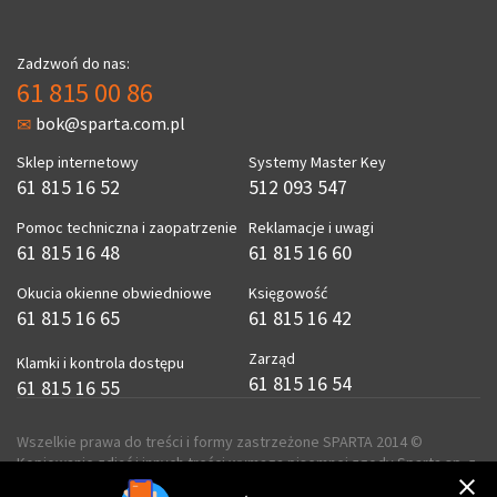
Zadzwoń do nas:
61 815 00 86
bok@sparta.com.pl
Sklep internetowy
Systemy Master Key
61 815 16 52
512 093 547
Pomoc techniczna i zaopatrzenie
Reklamacje i uwagi
61 815 16 48
61 815 16 60
Okucia okienne obwiedniowe
Księgowość
61 815 16 65
61 815 16 42
Zarząd
Klamki i kontrola dostępu
61 815 16 54
61 815 16 55
Wszelkie prawa do treści i formy zastrzeżone SPARTA 2014 ©
Kopiowanie zdjęć i innych treści wymaga pisemnej zgody Sparta sp. z
o.o.