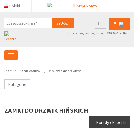
Polski
Moje konto
0
SZUKAJ
do darmowej dostawy brakuje:
299.00
ZŁ netto
Start
Zamki do drzwi
Wpuszczane drzwiowe
Kategorie
ZAMKI DO DRZWI CHIŃSKICH
Porady eksperta