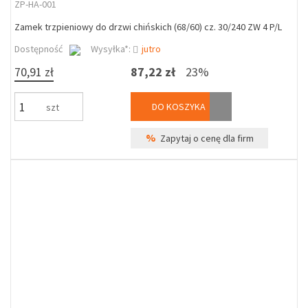
ZP-HA-001
Zamek trzpieniowy do drzwi chińskich (68/60) cz. 30/240 ZW 4 P/L
Dostępność
Wysyłka*:
jutro
70,91 zł
87,22 zł
23%
DO KOSZYKA
szt
%
Zapytaj o cenę dla firm