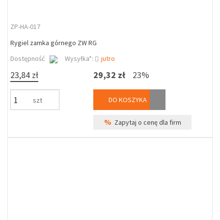
ZP-HA-017
Rygiel zamka górnego ZW RG
Dostępność
Wysyłka*:
jutro
23,84 zł
29,32 zł
23%
DO KOSZYKA
szt
%
Zapytaj o cenę dla firm