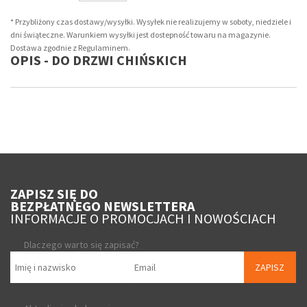
* Przybliżony czas dostawy/wysyłki. Wysyłek nie realizujemy w soboty, niedziele i
dni świąteczne. Warunkiem wysyłki jest dostepność towaru na magazynie.
Dostawa zgodnie z Regulaminem.
OPIS - DO DRZWI CHIŃSKICH
ZAPISZ SIĘ DO
BEZPŁATNEGO NEWSLETTERA
INFORMACJE O PROMOCJACH I NOWOŚCIACH
Dlaczego warto się zapisać?
ZAPISZ