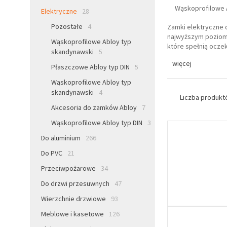
Wąskoprofilowe 
Elektryczne
28
Pozostałe
4
Zamki elektryczne 
najwyższym poziomi
Wąskoprofilowe Abloy typ
które spełnią ocze
skandynawski
5
więcej
Płaszczowe Abloy typ DIN
5
Wąskoprofilowe Abloy typ
skandynawski
4
Liczba produk
Akcesoria do zamków Abloy
7
Wąskoprofilowe Abloy typ DIN
3
Do aluminium
266
Do PVC
21
Przeciwpożarowe
34
Do drzwi przesuwnych
47
Wierzchnie drzwiowe
93
Meblowe i kasetowe
126