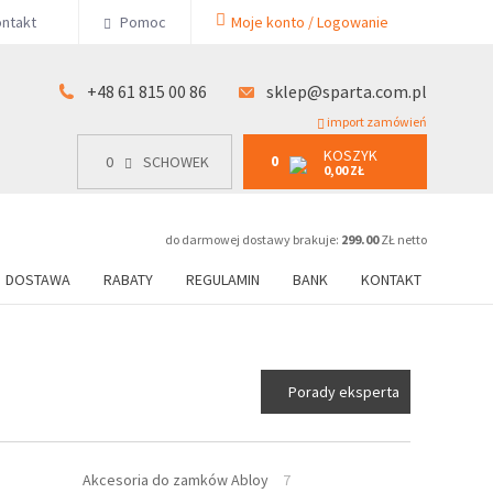
KOSZYK
ntakt
Pomoc
Moje konto / Logowanie
0
15 00 86
0
SCHOWEK
0,00 ZŁ
+48 61 815 00 86
sklep@sparta.com.pl
import zamówień
KOSZYK
0
0
SCHOWEK
0,00 ZŁ
do darmowej dostawy brakuje:
299.00
ZŁ netto
DOSTAWA
RABATY
REGULAMIN
BANK
KONTAKT
Porady eksperta
Akcesoria do zamków Abloy
7