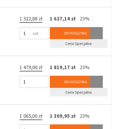
1 322,88 zł
1 627,14 zł
23%
DO KOSZYKA
szt
Cena Specjalna
1 479,00 zł
1 819,17 zł
23%
DO KOSZYKA
Cena Specjalna
1 065,00 zł
1 309,95 zł
23%