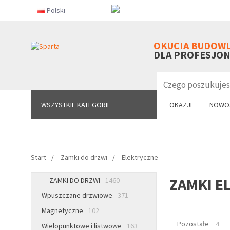
Polski
WSZYSTKIE KATEGORIE
OKUCIA BUDOW
DLA PROFESJO
WSZYSTKIE KATEGORIE
OKAZJE
NOWO
Start
Zamki do drzwi
Elektryczne
ZAMKI E
ZAMKI DO DRZWI
1460
Wpuszczane drzwiowe
371
Magnetyczne
102
Pozostałe
4
Wielopunktowe i listwowe
163