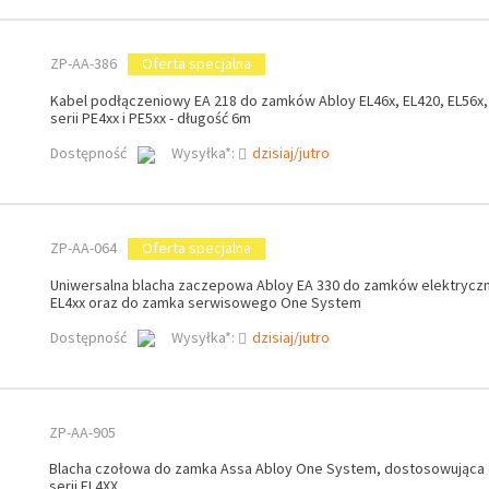
ZP-AA-386
Oferta specjalna
Kabel podłączeniowy EA 218 do zamków Abloy EL46x, EL420, EL56x,
serii PE4xx i PE5xx - długość 6m
Dostępność
Wysyłka*:
dzisiaj/jutro
ZP-AA-064
Oferta specjalna
Uniwersalna blacha zaczepowa Abloy EA 330 do zamków elektryczn
EL4xx oraz do zamka serwisowego One System
Dostępność
Wysyłka*:
dzisiaj/jutro
ZP-AA-905
Blacha czołowa do zamka Assa Abloy One System, dostosowująca
serii EL4XX