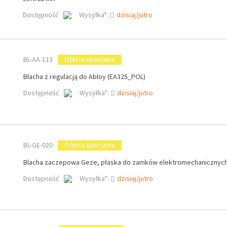
Dostępność
Wysyłka*:
dzisiaj/jutro
BL-AA-113
Oferta specjalna
Blacha z regulacją do Abloy (EA325_POL)
Dostępność
Wysyłka*:
dzisiaj/jutro
BL-GE-020
Oferta specjalna
Blacha zaczepowa Geze, płaska do zamków elektromechanicznyc
Dostępność
Wysyłka*:
dzisiaj/jutro