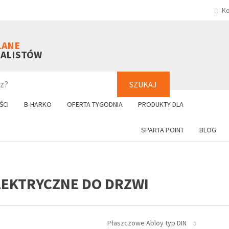
Ko
SZUKAJ
+48 61 8
LANE
NALISTÓW
SZUKAJ
ŚCI
B-HARKO
OFERTA TYGODNIA
PRODUKTY DLA
SPARTA POINT
BLOG
LEKTRYCZNE DO DRZWI
Płaszczowe Abloy typ DIN
5