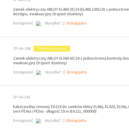
Zamek elektryczny ABLOY EL460 35/24 (EL460 100110) z jednostronn
dostępu, ewakuacyjny (trzpień dzielony)
Dostępność
Wysyłka*:
dzisiaj/jutro
ZP-AA-188
Oferta specjalna
Zamek elektryczny ABLOY EL560 65/24 z jednostronną kontrolą dos
ewakuacyjny (trzpień dzielony)
Dostępność
Wysyłka*:
dzisiaj/jutro
ZP-AA-185
Kabel podłączeniowy EA219 do zamków Abloy EL46x, EL420, EL56x, 
serii PE4xx i PE5xx - długość 10 m (EA221_000000)
Dostępność
Wysyłka*:
dzisiaj/jutro