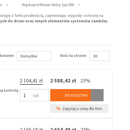
ki
4
Wąskoprofilowe Abloy typ DIN
3
logię z funkcjonalnością, zapewniając wygodę i ochronę na
nych do drzwi oraz innych elementów systemów zamków
,
towanie:
Ilość na stronie:
Domyślne
30
2 104,41 zł
2 588,42 zł
23%
ą kontrolą
DO KOSZYKA
szt
%
Zapytaj o cenę dla firm
2 166,18 zł
2 664,40 zł
23%