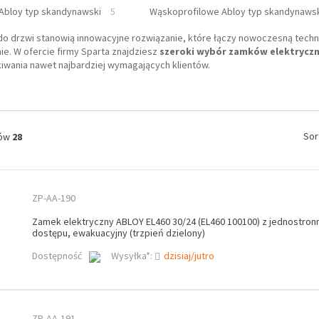
Abloy typ skandynawski
5
Wąskoprofilowe Abloy typ skandynaws
do drzwi stanowią innowacyjne rozwiązanie, które łączy nowoczesną techno
e. W ofercie firmy Sparta znajdziesz
szeroki wybór zamków elektrycz
kiwania nawet najbardziej wymagających klientów.
Sor
tów
28
ZP-AA-190
Zamek elektryczny ABLOY EL460 30/24 (EL460 100100) z jednostronn
dostępu, ewakuacyjny (trzpień dzielony)
Dostępność
Wysyłka*:
dzisiaj/jutro
ZP-AA-191