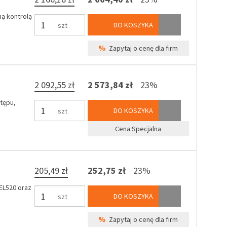
ą kontrolą
DO KOSZYKA
szt
%
Zapytaj o cenę dla firm
2 092,55 zł
2 573,84 zł
23%
tępu,
DO KOSZYKA
szt
Cena Specjalna
205,49 zł
252,75 zł
23%
EL520 oraz
DO KOSZYKA
szt
%
Zapytaj o cenę dla firm