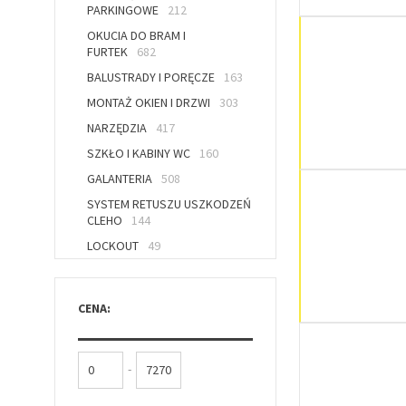
PARKINGOWE
212
OKUCIA DO BRAM I
FURTEK
682
BALUSTRADY I PORĘCZE
163
MONTAŻ OKIEN I DRZWI
303
NARZĘDZIA
417
SZKŁO I KABINY WC
160
GALANTERIA
508
SYSTEM RETUSZU USZKODZEŃ
CLEHO
144
LOCKOUT
49
CENA:
-