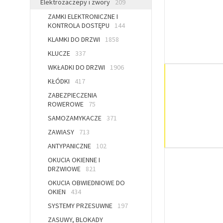
Elektrozaczepy i zwory
209
ZAMKI ELEKTRONICZNE I
KONTROLA DOSTĘPU
144
KLAMKI DO DRZWI
1858
KLUCZE
337
WKŁADKI DO DRZWI
1906
KŁÓDKI
417
ZABEZPIECZENIA
ROWEROWE
75
SAMOZAMYKACZE
371
ZAWIASY
713
ANTYPANICZNE
102
OKUCIA OKIENNE I
DRZWIOWE
821
OKUCIA OBWIEDNIOWE DO
OKIEN
434
SYSTEMY PRZESUWNE
197
ZASUWY, BLOKADY