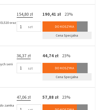
154,80 zł
190,41 zł
23%
 EL520 oraz
DO KOSZYKA
szt
Cena Specjalna
36,37 zł
44,74 zł
23%
ych serii
DO KOSZYKA
szt
Cena Specjalna
47,06 zł
57,88 zł
23%
 do zamka
DO KOSZYKA
szt