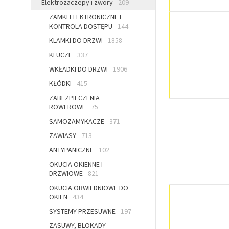
Elektrozaczepy i zwory
209
ZAMKI ELEKTRONICZNE I
KONTROLA DOSTĘPU
144
KLAMKI DO DRZWI
1858
KLUCZE
337
WKŁADKI DO DRZWI
1906
KŁÓDKI
415
ZABEZPIECZENIA
ROWEROWE
75
SAMOZAMYKACZE
371
ZAWIASY
713
ANTYPANICZNE
102
OKUCIA OKIENNE I
DRZWIOWE
821
OKUCIA OBWIEDNIOWE DO
OKIEN
434
SYSTEMY PRZESUWNE
197
ZASUWY, BLOKADY