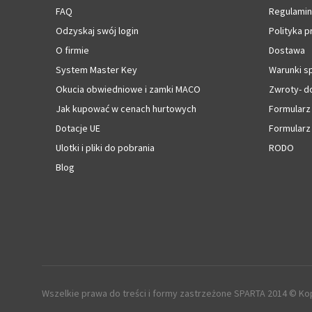
FAQ
Regulamin
Odzyskaj swój login
Polityka p
O firmie
Dostawa
System Master Key
Warunki s
Okucia obwiedniowe i zamki MACO
Zwroty- d
Jak kupować w cenach hurtowych
Formularz
Dotacje UE
Formularz
Ulotki i pliki do pobrania
RODO
Blog
Wszelkie prawa do treści i formy zastrzeżone SPARTA 2014 © Kop