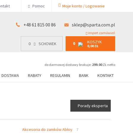
KOSZYK
ntakt
Pomoc
Moje konto / Logowanie
0
15 00 86
0
SCHOWEK
0,00 ZŁ
+48 61 815 00 86
sklep@sparta.com.pl
import zamówień
KOSZYK
0
0
SCHOWEK
0,00 ZŁ
do darmowej dostawy brakuje:
299.00
ZŁ netto
DOSTAWA
RABATY
REGULAMIN
BANK
KONTAKT
Porady eksperta
Akcesoria do zamków Abloy
7