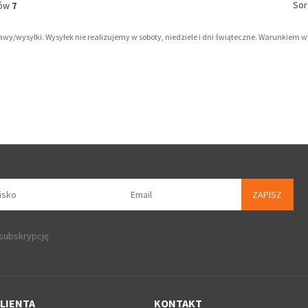
Sor
tów
7
tawy/wysyłki. Wysyłek nie realizujemy w soboty, niedziele i dni świąteczne. Warunkiem 
ZAPISZ
 subskrypcję
LIENTA
KONTAKT