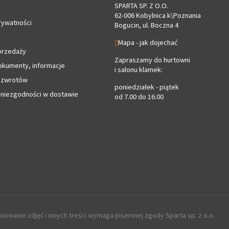
SPARTA SP. Z O.O.
62-006 Kobylnica k\Poznania
rywatności
Bogucin, ul. Boczna 4
Mapa - jak dojechać
przedaży
Zapraszamy do hurtowni
okumenty, informacje
i salonu klamek:
 zwrotów
poniedziałek - piątek
 niezgodności w dostawie
od 7.00 do 16.00
iowanie zdjęć i innych treści wymaga pisemnej zgody Sparta sp. z o.o.