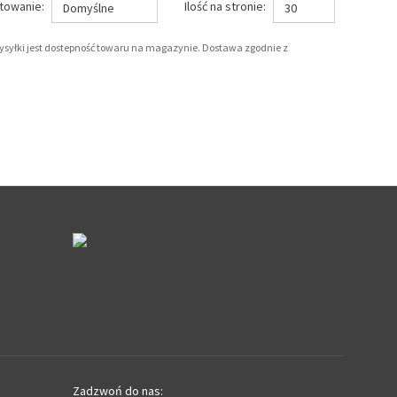
towanie:
Ilość na stronie:
Domyślne
30
wysyłki jest dostepność towaru na magazynie. Dostawa zgodnie z
Zadzwoń do nas: