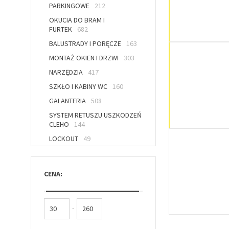
PARKINGOWE
212
OKUCIA DO BRAM I
FURTEK
682
BALUSTRADY I PORĘCZE
163
MONTAŻ OKIEN I DRZWI
303
NARZĘDZIA
417
SZKŁO I KABINY WC
160
GALANTERIA
508
SYSTEM RETUSZU USZKODZEŃ
CLEHO
144
LOCKOUT
49
CENA:
-