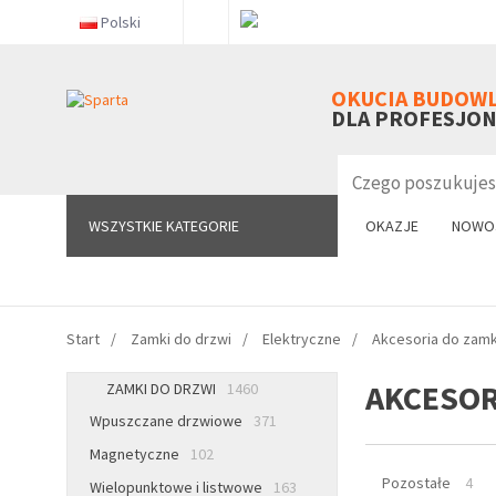
Polski
WSZYSTKIE KATEGORIE
OKUCIA BUDOW
DLA PROFESJO
WSZYSTKIE KATEGORIE
OKAZJE
NOWO
Start
Zamki do drzwi
Elektryczne
Akcesoria do zam
AKCESOR
ZAMKI DO DRZWI
1460
Wpuszczane drzwiowe
371
Magnetyczne
102
Pozostałe
4
Wielopunktowe i listwowe
163