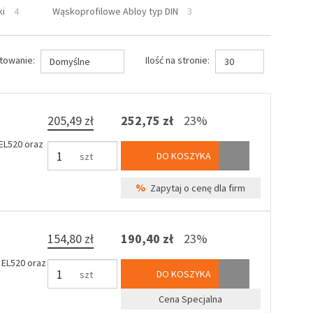
ki
4
Wąskoprofilowe Abloy typ DIN
3
towanie:
Ilość na stronie:
Domyślne
30
205,49 zł
252,75 zł
23%
EL520 oraz
DO KOSZYKA
szt
%
Zapytaj o cenę dla firm
154,80 zł
190,40 zł
23%
 EL520 oraz
DO KOSZYKA
szt
Cena Specjalna