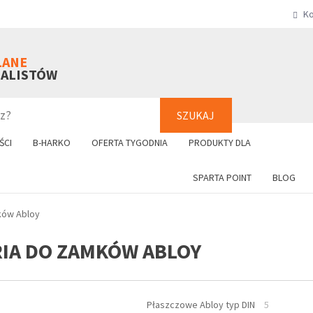
Ko
SZUKAJ
+48 61 8
LANE
NALISTÓW
SZUKAJ
ŚCI
B-HARKO
OFERTA TYGODNIA
PRODUKTY DLA
SPARTA POINT
BLOG
ków Abloy
IA DO ZAMKÓW ABLOY
Płaszczowe Abloy typ DIN
5