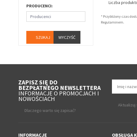
Liczba produk
PRODUCENCI:
Producenci
* Przybliżony czas dos
Regulaminem.
WYCZYŚĆ
ZAPISZ SIĘ DO
BEZPŁATNEGO NEWSLETTERA
INFORMACJE O PROMOCJACH I
NOWOŚCIACH
Aktualizuj
Dlaczego warto się zapisać?
INFORMACJE
OBSŁUGA K