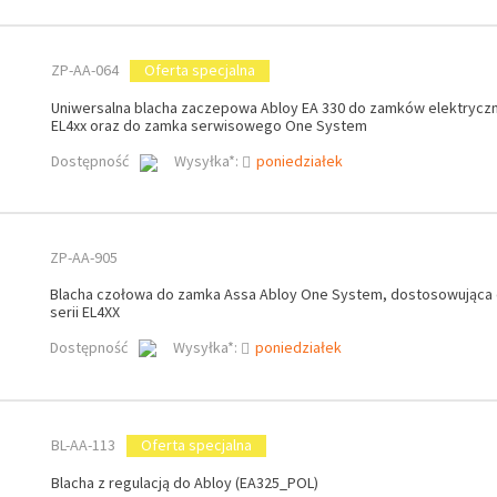
ZP-AA-064
Oferta specjalna
Uniwersalna blacha zaczepowa Abloy EA 330 do zamków elektryczn
EL4xx oraz do zamka serwisowego One System
Dostępność
Wysyłka*:
poniedziałek
ZP-AA-905
Blacha czołowa do zamka Assa Abloy One System, dostosowująca
serii EL4XX
Dostępność
Wysyłka*:
poniedziałek
BL-AA-113
Oferta specjalna
Blacha z regulacją do Abloy (EA325_POL)