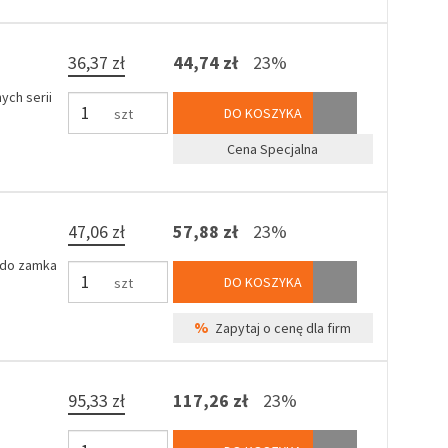
36,37 zł
44,74 zł
23%
ych serii
DO KOSZYKA
szt
Cena Specjalna
47,06 zł
57,88 zł
23%
 do zamka
DO KOSZYKA
szt
%
Zapytaj o cenę dla firm
95,33 zł
117,26 zł
23%