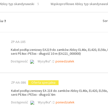
Abloy typ skandynawski
5
Wąskoprofilowe Abloy typ skandynaws
Sor
tów
7
ZP-AA-185
Kabel podłączeniowy EA219 do zamków Abloy EL46x, EL420, EL56x, 
serii PE4xx i PE5xx - długość 10 m (EA221_000000)
Dostępność
Wysyłka*:
poniedziałek
ZP-AA-386
Oferta specjalna
Kabel podłączeniowy EA 218 do zamków Abloy EL46x, EL420, EL56x,
serii PE4xx i PE5xx - długość 6m
Dostępność
Wysyłka*:
poniedziałek