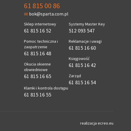
61 815 00 86
bok@sparta.com.pl
Sklep internetowy
Systemy Master Key
61 815 16 52
512 093 547
Pomoc techniczna i
Reklamacje i uwagi
zaopatrzenie
61 815 16 60
61 815 16 48
Księgowość
Okucia okienne
61 815 16 42
obwiedniowe
61 815 16 65
Zarząd
61 815 16 54
Klamki i kontrola dostępu
61 815 16 55
realizacja
ecreo.eu