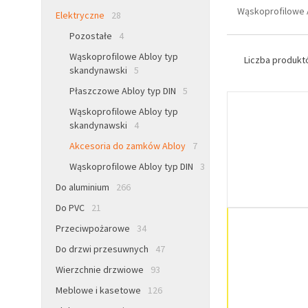
Wąskoprofilowe 
Elektryczne
28
Pozostałe
4
Wąskoprofilowe Abloy typ
Liczba produk
skandynawski
5
Płaszczowe Abloy typ DIN
5
Wąskoprofilowe Abloy typ
skandynawski
4
Akcesoria do zamków Abloy
7
Wąskoprofilowe Abloy typ DIN
3
Do aluminium
266
Do PVC
21
Przeciwpożarowe
34
Do drzwi przesuwnych
47
Wierzchnie drzwiowe
93
Meblowe i kasetowe
126