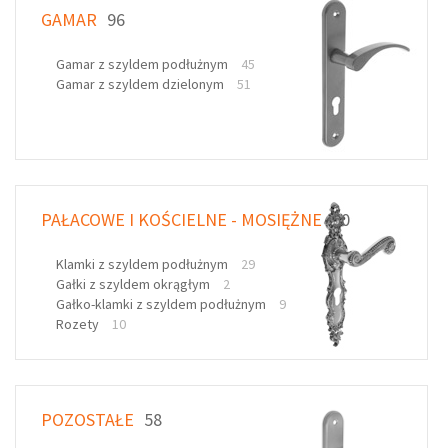
GAMAR
96
Gamar z szyldem podłużnym
45
Gamar z szyldem dzielonym
51
PAŁACOWE I KOŚCIELNE - MOSIĘŻNE
50
Klamki z szyldem podłużnym
29
Gałki z szyldem okrągłym
2
Gałko-klamki z szyldem podłużnym
9
Rozety
10
POZOSTAŁE
58