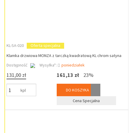
KL-SA-020
Oferta specjalna
Klamka drzwiowa MONZA z tarczką kwadratową KL chrom satyna
Dostępność
Wysyłka*:
poniedziałek
131,00 zł
161,13 zł
23%
DO KOSZYKA
kpl
Cena Specjalna