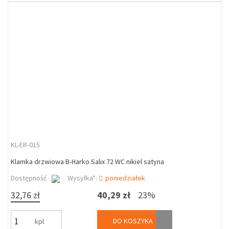
KL-ER-015
Klamka drzwiowa B-Harko Salix 72 WC nikiel satyna
Dostępność
Wysyłka*:
poniedziałek
32,76 zł
40,29 zł
23%
DO KOSZYKA
kpl