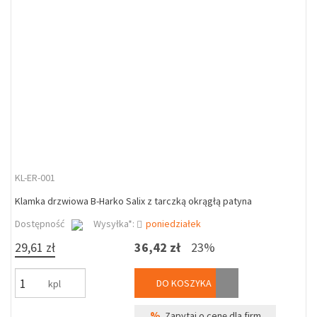
KL-ER-001
Klamka drzwiowa B-Harko Salix z tarczką okrągłą patyna
Dostępność
Wysyłka*:
poniedziałek
29,61 zł
36,42 zł
23%
DO KOSZYKA
kpl
%
Zapytaj o cenę dla firm