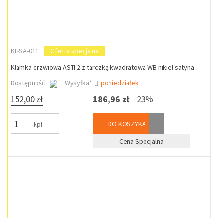
KL-SA-011
Oferta specjalna
Klamka drzwiowa ASTI 2 z tarczką kwadratową WB nikiel satyna
Dostępność
Wysyłka*:
poniedziałek
152,00 zł
186,96 zł
23%
DO KOSZYKA
kpl
Cena Specjalna