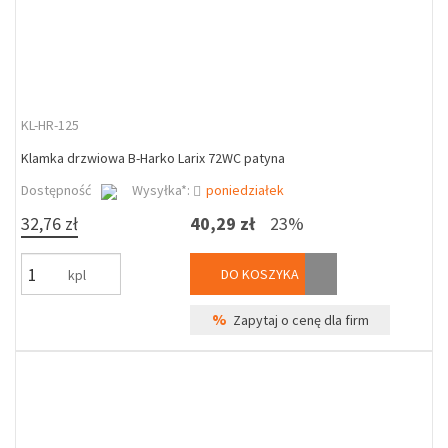
KL-HR-125
Klamka drzwiowa B-Harko Larix 72WC patyna
Dostępność
Wysyłka*:
poniedziałek
32,76 zł
40,29 zł
23%
DO KOSZYKA
kpl
%
Zapytaj o cenę dla firm