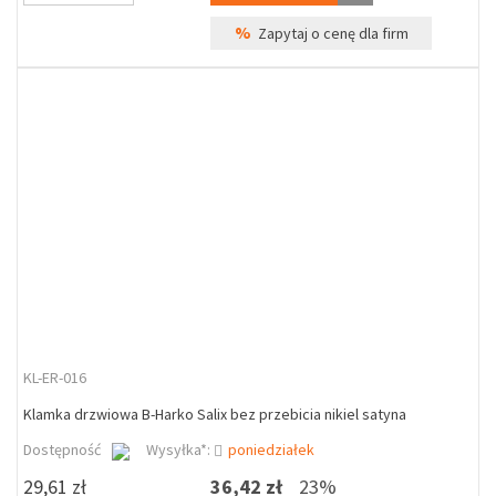
%
Zapytaj o cenę dla firm
KL-ER-016
Klamka drzwiowa B-Harko Salix bez przebicia nikiel satyna
Dostępność
Wysyłka*:
poniedziałek
29,61 zł
36,42 zł
23%