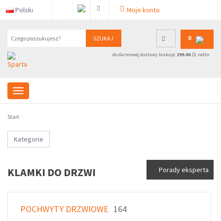
Polski
Moje konto
0
SZUKAJ
do darmowej dostawy brakuje:
299.00
ZŁ netto
Start
Kategorie
KLAMKI DO DRZWI
Porady eksperta
POCHWYTY DRZWIOWE
164