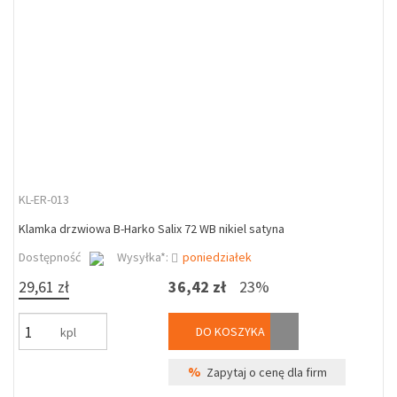
KL-ER-013
Klamka drzwiowa B-Harko Salix 72 WB nikiel satyna
Dostępność
Wysyłka*:
poniedziałek
29,61 zł
36,42 zł
23%
DO KOSZYKA
kpl
%
Zapytaj o cenę dla firm