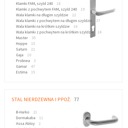
Klamki FAM, szyld 240
18
Klamki z pochwytem FAM, szyld 240
19
Wala klamki na długim szyldzie
22
Wala klamki z pochwytem na długim szyldzie
37
Wala klamki na krótkim szyldzie
16
Wala klamki z pochwytem na krótkim szyldzie
24
Master
35
Hoppe
15
Saturn
22
Gaja
10
Prolinea
3
Gamar
47
Estima
15
STAL NIERDZEWNA I PPOŻ.
77
B-Harko
21
Dormakaba
11
Assa Abloy
2