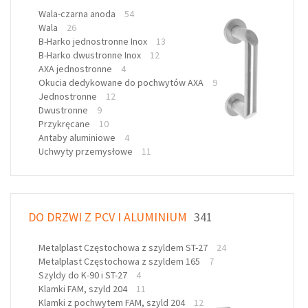
Wala-czarna anoda
54
Wala
26
B-Harko jednostronne Inox
13
B-Harko dwustronne Inox
12
AXA jednostronne
4
Okucia dedykowane do pochwytów AXA
9
Jednostronne
12
Dwustronne
9
Przykręcane
10
Antaby aluminiowe
4
Uchwyty przemysłowe
11
DO DRZWI Z PCV I ALUMINIUM
341
Metalplast Częstochowa z szyldem ST-27
24
Metalplast Częstochowa z szyldem 165
7
Szyldy do K-90 i ST-27
4
Klamki FAM, szyld 204
11
Klamki z pochwytem FAM, szyld 204
12