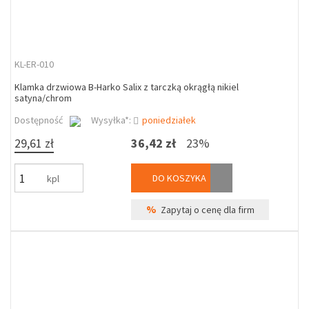
KL-ER-010
Klamka drzwiowa B-Harko Salix z tarczką okrągłą nikiel
satyna/chrom
Dostępność
Wysyłka*:
poniedziałek
29,61 zł
36,42 zł
23%
DO KOSZYKA
kpl
%
Zapytaj o cenę dla firm