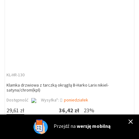
KL-HR-130
Klamka drzwiowa z tarczką okrągłą B-Harko Larix nikiel-
satyna/chrom(kpl)
Dostępność
Wysyłka*:
poniedziałek
29,61 zł
36,42 zł
23%
Przejdź na
wersję mobilną
DO KOSZYKA
kpl