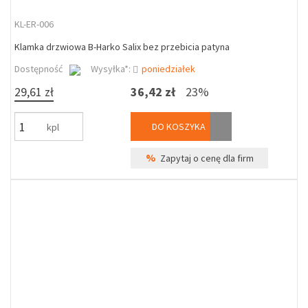
KL-ER-006
Klamka drzwiowa B-Harko Salix bez przebicia patyna
Dostępność
Wysyłka*:
poniedziałek
29,61 zł
36,42 zł
23%
DO KOSZYKA
kpl
%
Zapytaj o cenę dla firm