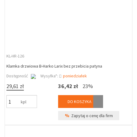
KL-HR-126
Klamka drzwiowa B-Harko Larix bez przebicia patyna
Dostępność
Wysyłka*:
poniedziałek
29,61 zł
36,42 zł
23%
DO KOSZYKA
kpl
%
Zapytaj o cenę dla firm