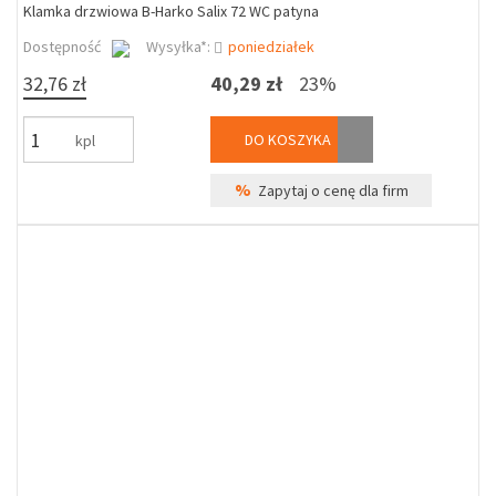
Klamka drzwiowa B-Harko Salix 72 WC patyna
Dostępność
Wysyłka*:
poniedziałek
32,76 zł
40,29 zł
23%
DO KOSZYKA
kpl
%
Zapytaj o cenę dla firm