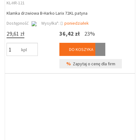
KL-HR-121
Klamka drzwiowa B-Harko Larix 72KL patyna
Dostępność
Wysyłka*:
poniedziałek
29,61 zł
36,42 zł
23%
DO KOSZYKA
kpl
%
Zapytaj o cenę dla firm