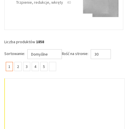
Trzpienie, redukcje, wkręty
40
Liczba produktów
1858
Sortowanie:
Ilość na stronie:
Domyślne
30
(current)
1
2
3
4
5