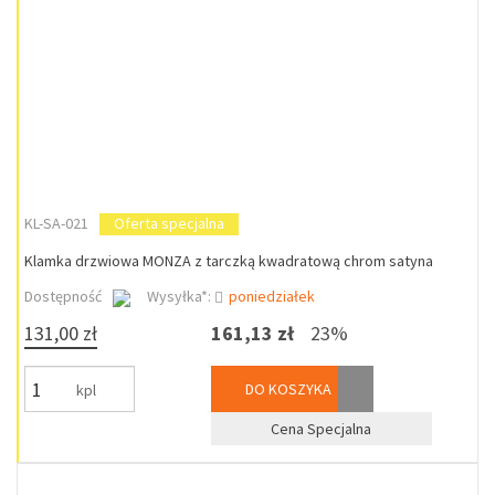
KL-SA-021
Oferta specjalna
Klamka drzwiowa MONZA z tarczką kwadratową chrom satyna
Dostępność
Wysyłka*:
poniedziałek
131,00 zł
161,13 zł
23%
DO KOSZYKA
kpl
Cena Specjalna