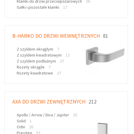
Klamki do drzwi przeciwpożarowych
26
Gałki i pozostałe klamki
17
B-HARKO DO DRZWI WEWNĘTRZNYCH
81
Z szyldem okrągłym
7
Z szyldem kwadratowym
13
Z szyldem podłużnym
27
Rozety okrągłe
7
Rozety kwadratowe
27
AXA DO DRZWI ZEWNĘTRZNYCH
212
Apollo / Arrow / Diva / Jupiter
25
Solid
1
Odin
20
Prestige
53