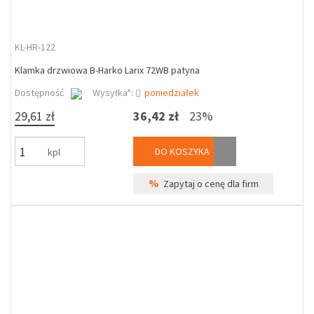
KL-HR-122
Klamka drzwiowa B-Harko Larix 72WB patyna
Dostępność
Wysyłka*:
poniedziałek
29,61 zł
36,42 zł
23%
DO KOSZYKA
kpl
%
Zapytaj o cenę dla firm