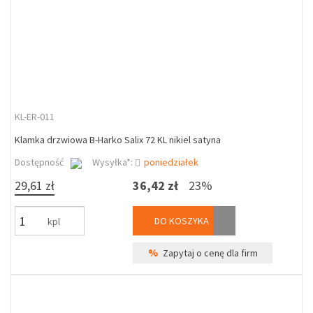
KL-ER-011
Klamka drzwiowa B-Harko Salix 72 KL nikiel satyna
Dostępność
Wysyłka*:
poniedziałek
29,61 zł
36,42 zł
23%
DO KOSZYKA
kpl
%
Zapytaj o cenę dla firm