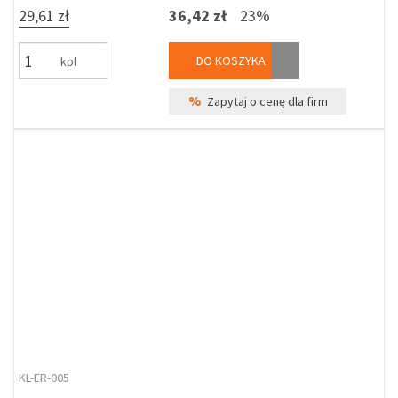
29,61 zł
36,42 zł
23%
DO KOSZYKA
kpl
%
Zapytaj o cenę dla firm
KL-ER-005