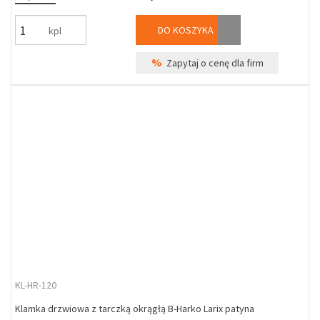
DO KOSZYKA
kpl
%
Zapytaj o cenę dla firm
KL-HR-120
Klamka drzwiowa z tarczką okrągłą B-Harko Larix patyna