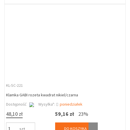
KL-SC-221
Klamka GABI rozeta kwadrat nikiel/czarna
Dostępność
Wysyłka*:
poniedziałek
48,10 zł
59,16 zł
23%
DO KOSZYKA
szt