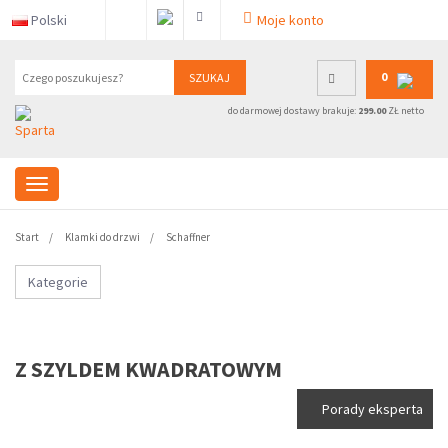
Polski
Moje konto
0
SZUKAJ
do darmowej dostawy brakuje:
299.00
ZŁ netto
Start
Klamki do drzwi
Schaffner
Kategorie
Z SZYLDEM KWADRATOWYM
Porady eksperta