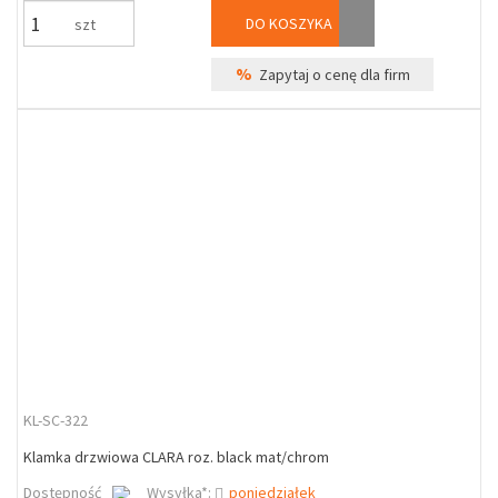
DO KOSZYKA
szt
%
Zapytaj o cenę dla firm
KL-SC-322
Klamka drzwiowa CLARA roz. black mat/chrom
Dostępność
Wysyłka*:
poniedziałek