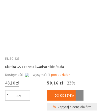
KL-SC-223
Klamka GABI rozeta kwadrat nikiel/biała
Dostępność
Wysyłka*:
poniedziałek
48,10 zł
59,16 zł
23%
DO KOSZYKA
szt
%
Zapytaj o cenę dla firm