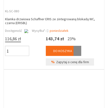
KL-SC-080
Klamka drzwiowa Schaffner ERIS ze zintegrowaną blokadą WC,
czarna (ERISBL)
Dostępność
Wysyłka*:
poniedziałek
116,86 zł
143,74 zł
23%
DO KOSZYKA
%
Zapytaj o cenę dla firm