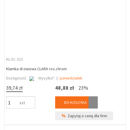
KL-SC-323
Klamka drzwiowa CLARA roz.chrom
Dostępność
Wysyłka*:
poniedziałek
39,74 zł
48,88 zł
23%
DO KOSZYKA
szt
%
Zapytaj o cenę dla firm