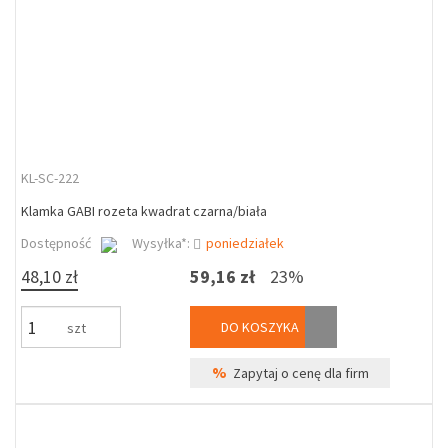
KL-SC-222
Klamka GABI rozeta kwadrat czarna/biała
Dostępność
Wysyłka*:
poniedziałek
48,10 zł
59,16 zł
23%
DO KOSZYKA
szt
%
Zapytaj o cenę dla firm