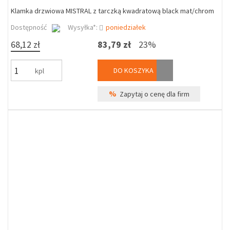
Klamka drzwiowa MISTRAL z tarczką kwadratową black mat/chrom
Dostępność
Wysyłka*:
poniedziałek
68,12 zł
83,79 zł
23%
DO KOSZYKA
kpl
%
Zapytaj o cenę dla firm