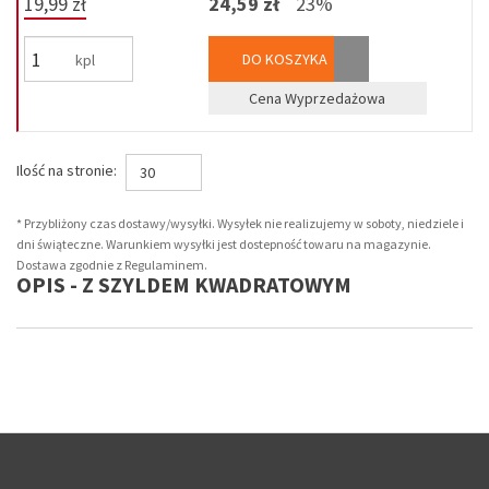
19,99 zł
24,59 zł
23%
DO KOSZYKA
kpl
Cena Wyprzedażowa
Ilość na stronie:
30
* Przybliżony czas dostawy/wysyłki. Wysyłek nie realizujemy w soboty, niedziele i
dni świąteczne. Warunkiem wysyłki jest dostepność towaru na magazynie.
Dostawa zgodnie z Regulaminem.
OPIS - Z SZYLDEM KWADRATOWYM