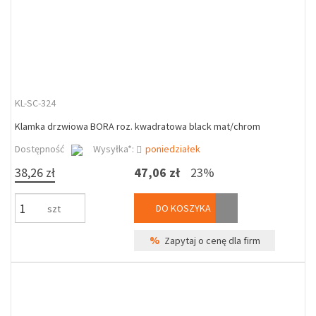
KL-SC-324
Klamka drzwiowa BORA roz. kwadratowa black mat/chrom
Dostępność
Wysyłka*:
poniedziałek
38,26 zł
47,06 zł
23%
DO KOSZYKA
szt
%
Zapytaj o cenę dla firm