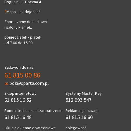
Bogucin, ul. Boczna 4
Mapa - jak dojechać
Zapraszamy do hurtowni
i salonu klamek:
poniedziałek - piątek
od 7.00 do 16.00
Zadzwoń do nas:
61 815 00 86
bok@sparta.com.pl
Sklep internetowy
Systemy Master Key
61 815 16 52
512 093 547
Pomoc techniczna i zaopatrzenie
Reklamacje i uwagi
61 815 16 48
61 815 16 60
Okucia okienne obwiedniowe
Księgowość