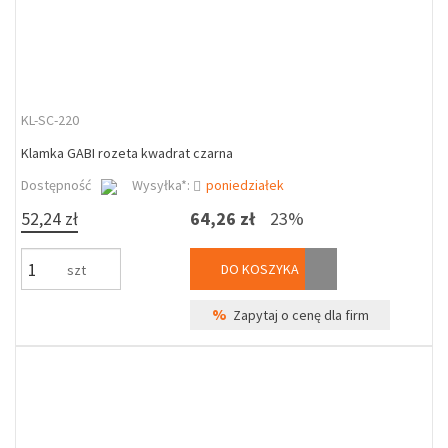
KL-SC-220
Klamka GABI rozeta kwadrat czarna
Dostępność
Wysyłka*:
poniedziałek
52,24 zł
64,26 zł
23%
DO KOSZYKA
szt
%
Zapytaj o cenę dla firm