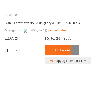
KL-WL-503
Klamka drzwiowa NADIA długi szyld 30x215 72 KL biała
Dostępność
Wysyłka*:
poniedziałek
12,69 zł
15,61 zł
23%
DO KOSZYKA
kpl
%
Zapytaj o cenę dla firm