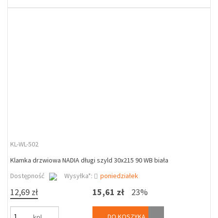
KL-WL-502
Klamka drzwiowa NADIA długi szyld 30x215 90 WB biała
Dostępność
Wysyłka*:
poniedziałek
12,69 zł
15,61 zł
23%
DO KOSZYKA
kpl