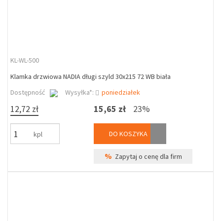
KL-WL-500
Klamka drzwiowa NADIA długi szyld 30x215 72 WB biała
Dostępność
Wysyłka*:
poniedziałek
12,72 zł
15,65 zł
23%
DO KOSZYKA
kpl
%
Zapytaj o cenę dla firm