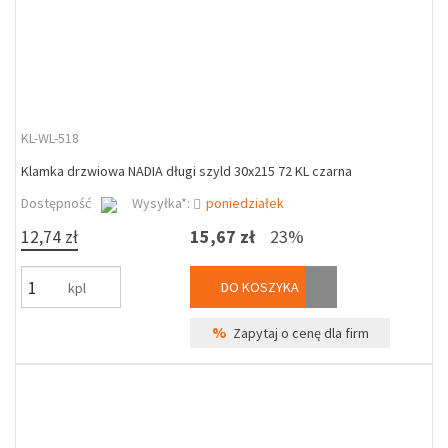
KL-WL-518
Klamka drzwiowa NADIA długi szyld 30x215 72 KL czarna
Dostępność
Wysyłka*:
poniedziałek
12,74 zł
15,67 zł
23%
DO KOSZYKA
kpl
%
Zapytaj o cenę dla firm