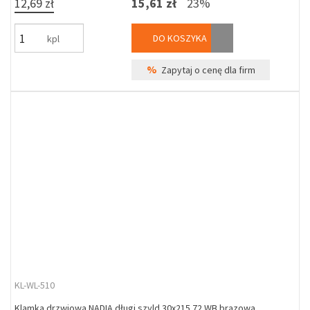
12,69 zł
15,61 zł
23%
DO KOSZYKA
kpl
%
Zapytaj o cenę dla firm
KL-WL-510
Klamka drzwiowa NADIA długi szyld 30x215 72 WB brązowa