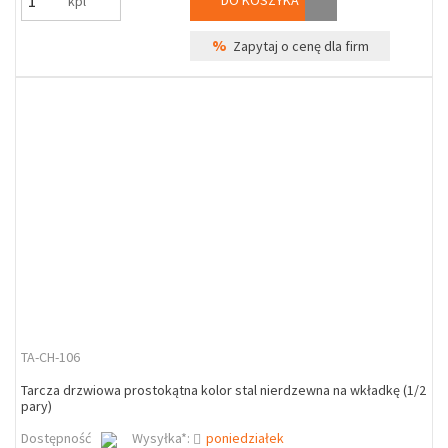
DO KOSZYKA
kpl
%
Zapytaj o cenę dla firm
TA-CH-106
Tarcza drzwiowa prostokątna kolor stal nierdzewna na wkładkę (1/2
pary)
Dostępność
Wysyłka*:
poniedziałek