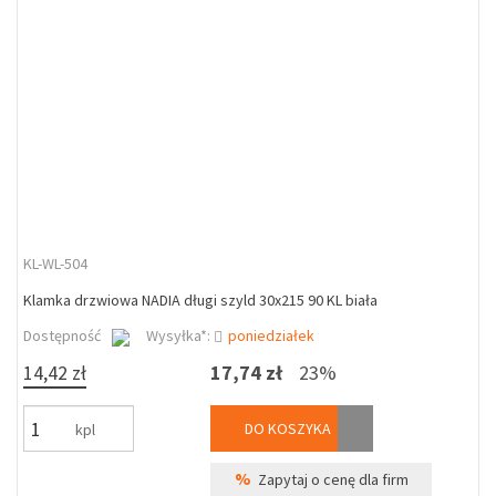
KL-WL-504
Klamka drzwiowa NADIA długi szyld 30x215 90 KL biała
Dostępność
Wysyłka*:
poniedziałek
14,42 zł
17,74 zł
23%
DO KOSZYKA
kpl
%
Zapytaj o cenę dla firm