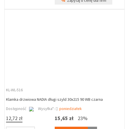
%
Zapytaj o cenę dla firm
KL-WL-516
Klamka drzwiowa NADIA długi szyld 30x215 90 WB czarna
Dostępność
Wysyłka*:
poniedziałek
12,72 zł
15,65 zł
23%