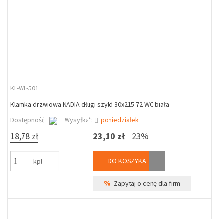
KL-WL-501
Klamka drzwiowa NADIA długi szyld 30x215 72 WC biała
Dostępność
Wysyłka*:
poniedziałek
18,78 zł
23,10 zł
23%
DO KOSZYKA
kpl
%
Zapytaj o cenę dla firm