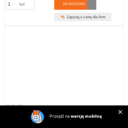
DO KOSZYKA
kpl
%
Zapytaj o cenę dla firm
KL-WL-101
Klamka drzwiowa D2 GIĘTA z tarczką okrągłą biała
Przejdź na
wersję mobilną
Dostępność
Wysyłka*:
poniedziałek