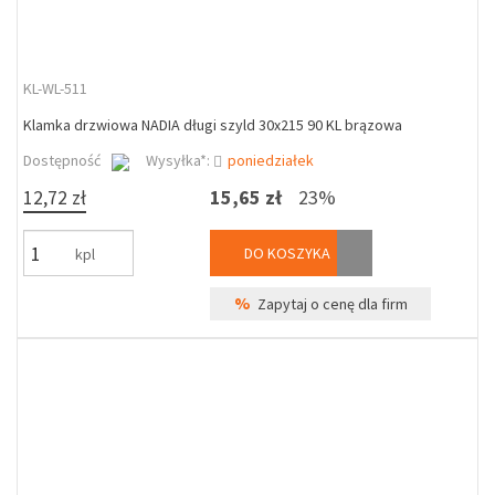
KL-WL-511
Klamka drzwiowa NADIA długi szyld 30x215 90 KL brązowa
Dostępność
Wysyłka*:
poniedziałek
12,72 zł
15,65 zł
23%
DO KOSZYKA
kpl
%
Zapytaj o cenę dla firm