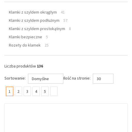
Klamki z szyldem okrągłym
41
Klamki z szyldem podłużnym
57
Klamki z szyldem prostokątnym
8
Klamki bezpieczne
5
Rozety do klamek
25
Liczba produktów
136
Sortowanie:
Ilość na stronie:
Domyślne
30
(current)
1
2
3
4
5