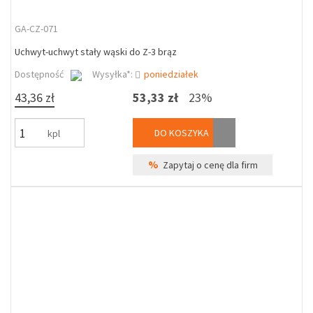
GA-CZ-071
Uchwyt-uchwyt stały wąski do Z-3 brąz
Dostępność
Wysyłka*:
poniedziałek
43,36 zł
53,33 zł
23%
DO KOSZYKA
kpl
%
Zapytaj o cenę dla firm