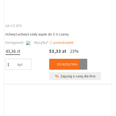
GA-CZ-072
Uchwyt-uchwyt stały wąski do Z-3 czarny
Dostępność
Wysyłka*:
poniedziałek
43,36 zł
53,33 zł
23%
DO KOSZYKA
kpl
%
Zapytaj o cenę dla firm