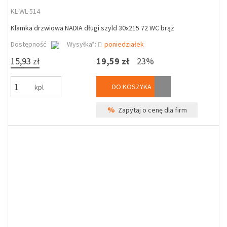
KL-WL-514
Klamka drzwiowa NADIA długi szyld 30x215 72 WC brąz
Dostępność
Wysyłka*:
poniedziałek
15,93 zł
19,59 zł
23%
DO KOSZYKA
kpl
%
Zapytaj o cenę dla firm