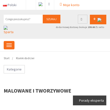
Polski
Moje konto
0
SZUKAJ
do darmowej dostawy brakuje:
299.00
ZŁ netto
Start
Klamki do drzwi
Kategorie
MALOWANE I TWORZYWOWE
Porady eksperta