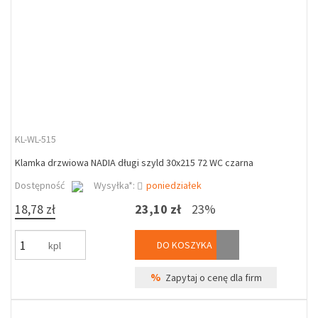
KL-WL-515
Klamka drzwiowa NADIA długi szyld 30x215 72 WC czarna
Dostępność
Wysyłka*:
poniedziałek
18,78 zł
23,10 zł
23%
DO KOSZYKA
kpl
%
Zapytaj o cenę dla firm