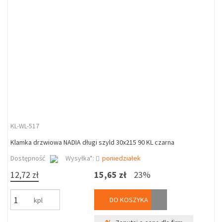
KL-WL-517
Klamka drzwiowa NADIA długi szyld 30x215 90 KL czarna
Dostępność
Wysyłka*:
poniedziałek
12,72 zł
15,65 zł
23%
DO KOSZYKA
kpl