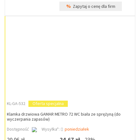
%
Zapytaj o cenę dla firm
KL-GA-532
Oferta specjalna
Klamka drzwiowa GAMAR METRO 72 WC biała ze sprężyną (do
wyczerpania zapasów)
Dostępność
Wysyłka*:
poniedziałek
20,06 zł
24,67 zł
23%