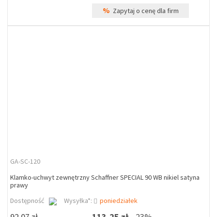
%
Zapytaj o cenę dla firm
GA-SC-120
Klamko-uchwyt zewnętrzny Schaffner SPECIAL 90 WB nikiel satyna
prawy
Dostępność
Wysyłka*:
poniedziałek
92,07 zł
113,25 zł
23%