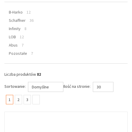
B-Harko
12
Schaffner
36
Infinity
8
LOB
12
Abus
7
Pozostałe
7
Liczba produktów
82
Sortowanie:
Ilość na stronie:
Domyślne
30
(current)
1
2
3