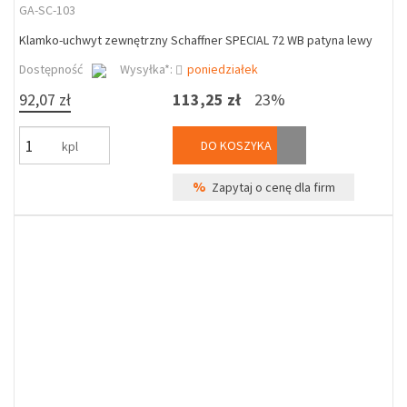
GA-SC-103
Klamko-uchwyt zewnętrzny Schaffner SPECIAL 72 WB patyna lewy
Dostępność
Wysyłka*:
poniedziałek
92,07 zł
113,25 zł
23%
DO KOSZYKA
kpl
%
Zapytaj o cenę dla firm