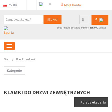
Polski
Moje konto
0
SZUKAJ
do darmowej dostawy brakuje:
299.00
ZŁ netto
Start
Klamki do drzwi
Kategorie
KLAMKI DO DRZWI ZEWNĘTRZNYCH
Porady eksperta