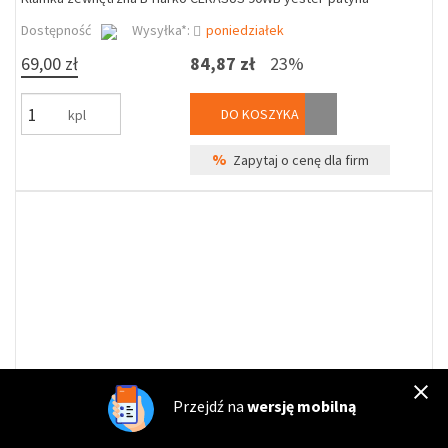
Dostępność
Wysyłka*:
poniedziałek
69,00 zł
84,87 zł
23%
DO KOSZYKA
kpl
%
Zapytaj o cenę dla firm
Przejdź na
wersję mobilną