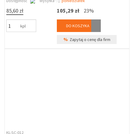
Dostępność
Wysyłka*:
poniedziałek
85,60 zł
105,29 zł
23%
DO KOSZYKA
kpl
%
Zapytaj o cenę dla firm
KL-SC-012