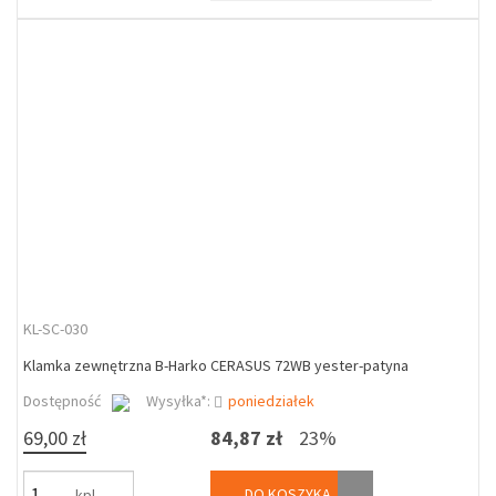
KL-SC-030
Klamka zewnętrzna B-Harko CERASUS 72WB yester-patyna
Dostępność
Wysyłka*:
poniedziałek
69,00 zł
84,87 zł
23%
DO KOSZYKA
kpl