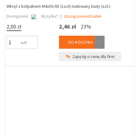
Wkręt z kołpakiem M4x55/65 (1szt) malowany biały (szt.)
Dostępność
Wysyłka*:
dzisiaj/poniedziałek
2,00 zł
2,46 zł
23%
DO KOSZYKA
szt
%
Zapytaj o cenę dla firm