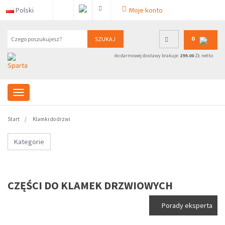
Polski
Moje konto
0
SZUKAJ
do darmowej dostawy brakuje:
299.00
ZŁ netto
Start
Klamki do drzwi
Kategorie
CZĘŚCI DO KLAMEK DRZWIOWYCH
Porady eksperta