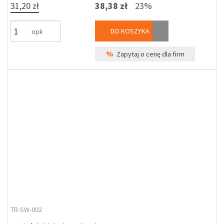
31,20 zł
38,38 zł
23%
DO KOSZYKA
opk
%
Zapytaj o cenę dla firm
TR-SW-002