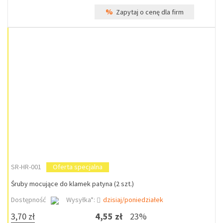
%
Zapytaj o cenę dla firm
SR-HR-001
Oferta specjalna
Śruby mocujące do klamek patyna (2 szt.)
Dostępność
Wysyłka*:
dzisiaj/poniedziałek
3,70 zł
4,55 zł
23%