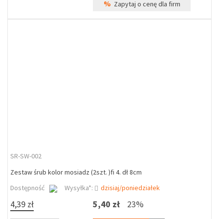
%
Zapytaj o cenę dla firm
SR-SW-002
Zestaw śrub kolor mosiadz (2szt. )fi 4. dł 8cm
Dostępność
Wysyłka*:
dzisiaj/poniedziałek
4,39 zł
5,40 zł
23%