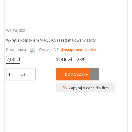
WR-WL-002
Wkręt z kołpakiem M4x55/65 (1szt) malowany złoty
Dostępność
Wysyłka*:
dzisiaj/poniedziałek
2,00 zł
2,46 zł
23%
DO KOSZYKA
szt
%
Zapytaj o cenę dla firm