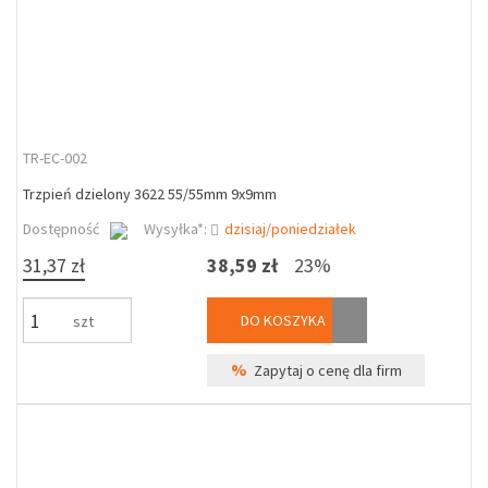
TR-EC-002
Trzpień dzielony 3622 55/55mm 9x9mm
Dostępność
Wysyłka*:
dzisiaj/poniedziałek
31,37 zł
38,59 zł
23%
DO KOSZYKA
szt
%
Zapytaj o cenę dla firm