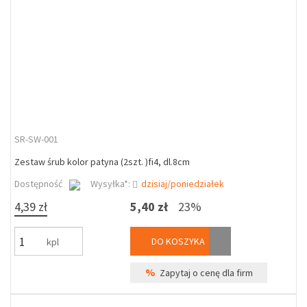
SR-SW-001
Zestaw śrub kolor patyna (2szt. )fi4, dl.8cm
Dostępność
Wysyłka*:
dzisiaj/poniedziałek
4,39 zł
5,40 zł
23%
DO KOSZYKA
kpl
%
Zapytaj o cenę dla firm