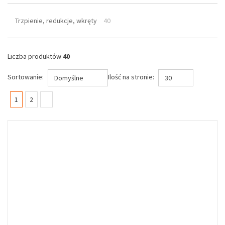
Trzpienie, redukcje, wkręty
40
Liczba produktów
40
Sortowanie:
Ilość na stronie:
Domyślne
30
(current)
1
2