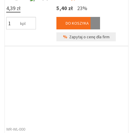
4,39 zł
5,40 zł
23%
DO KOSZYKA
kpl
%
Zapytaj o cenę dla firm
WR-WL-000