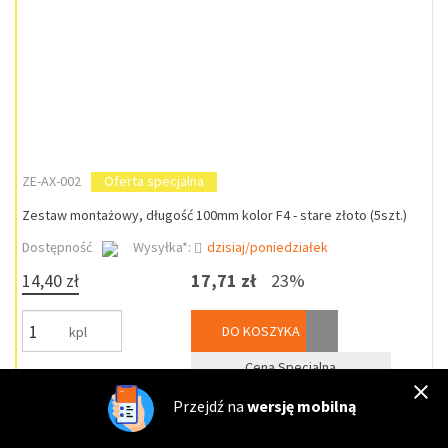
ZE-AX-002
Oferta specjalna
Zestaw montażowy, długość 100mm kolor F4 - stare złoto (5szt.)
Dostępność
Wysyłka*:
dzisiaj/poniedziałek
14,40 zł
17,71 zł
23%
DO KOSZYKA
kpl
Cena Specjalna
Przejdź na
wersję mobilną
ZE-AX-006
Oferta specjalna