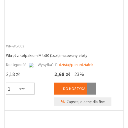
WR-WL-003
Wkręt z kołpakiem M4x80 (1szt) malowany złoty
Dostępność
Wysyłka*:
dzisiaj/poniedziałek
2,18 zł
2,68 zł
23%
DO KOSZYKA
szt
%
Zapytaj o cenę dla firm