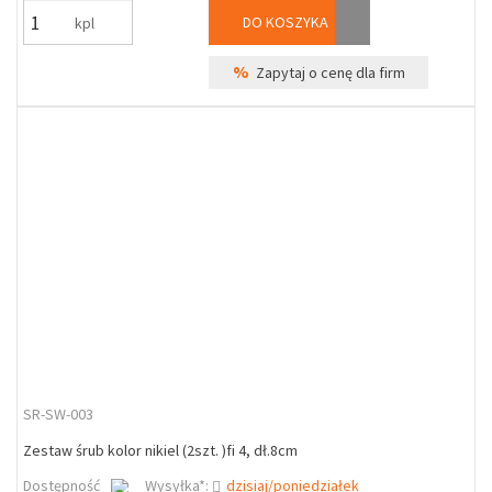
DO KOSZYKA
kpl
%
Zapytaj o cenę dla firm
SR-SW-003
Zestaw śrub kolor nikiel (2szt. )fi 4, dł.8cm
Dostępność
Wysyłka*:
dzisiaj/poniedziałek