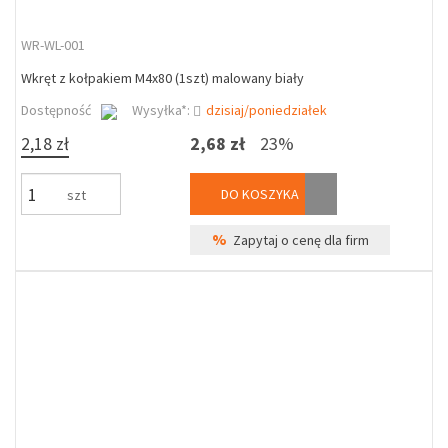
WR-WL-001
Wkręt z kołpakiem M4x80 (1szt) malowany biały
Dostępność
Wysyłka*:
dzisiaj/poniedziałek
2,18 zł
2,68 zł
23%
DO KOSZYKA
szt
%
Zapytaj o cenę dla firm