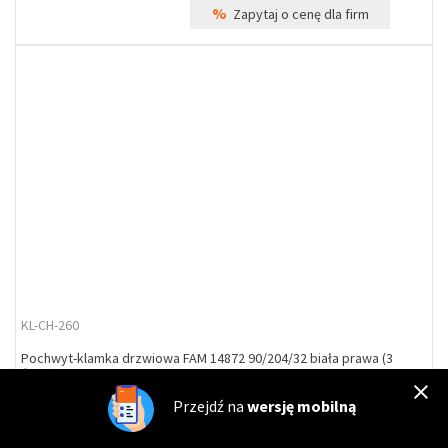
%
Zapytaj o cenę dla firm
KL-CH-260
Pochwyt-klamka drzwiowa FAM 14872 90/204/32 biała prawa (3
śruby)
Przejdź na
wersję mobilną
Dostępność
Na zamówienie
Wysyłka*:
poniedziałek
73,24 zł
90,09 zł
23%