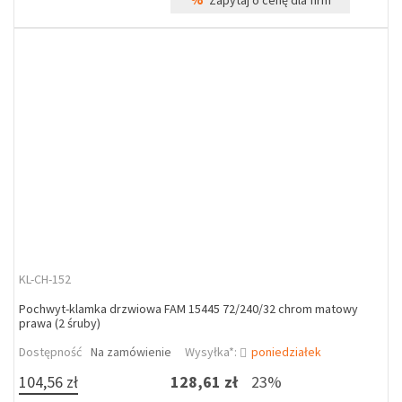
Zapytaj o cenę dla firm
KL-CH-152
Pochwyt-klamka drzwiowa FAM 15445 72/240/32 chrom matowy
prawa (2 śruby)
Dostępność
Na zamówienie
Wysyłka*:
poniedziałek
104,56 zł
128,61 zł
23%