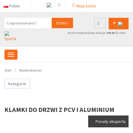
Polski
Moje konto
0
SZUKAJ
do darmowej dostawy brakuje:
299.00
ZŁ netto
Start
Klamki do drzwi
Kategorie
KLAMKI DO DRZWI Z PCV I ALUMINIUM
Porady eksperta