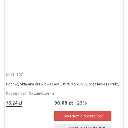
KL-CH-107
Pochwyt-klamka drzwiowa FAM 13976 92/204/32 brąz lewa (3 śruby)
Dostępność
Na zamówienie
73,24 zł
90,09 zł
23%
%