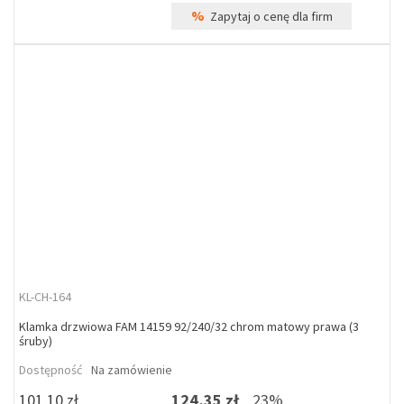
%
Zapytaj o cenę dla firm
KL-CH-164
Klamka drzwiowa FAM 14159 92/240/32 chrom matowy prawa (3
śruby)
Dostępność
Na zamówienie
101,10 zł
124,35 zł
23%