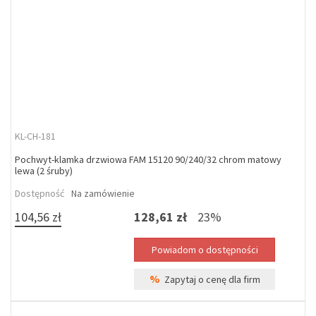
KL-CH-181
Pochwyt-klamka drzwiowa FAM 15120 90/240/32 chrom matowy
lewa (2 śruby)
Dostępność
Na zamówienie
104,56 zł
128,61 zł
23%
%
Zapytaj o cenę dla firm