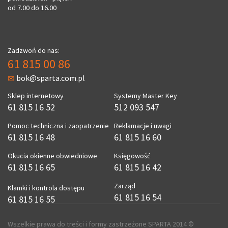
od 7.00 do 16.00
Zadzwoń do nas:
61 815 00 86
bok@sparta.com.pl
Sklep internetowy
Systemy Master Key
61 815 16 52
512 093 547
Pomoc techniczna i zaopatrzenie
Reklamacje i uwagi
61 815 16 48
61 815 16 60
Okucia okienne obwiedniowe
Księgowość
61 815 16 65
61 815 16 42
Zarząd
Klamki i kontrola dostępu
61 815 16 54
61 815 16 55
Wszelkie prawa do treści i formy zastrzeżone SPARTA 2014 ©