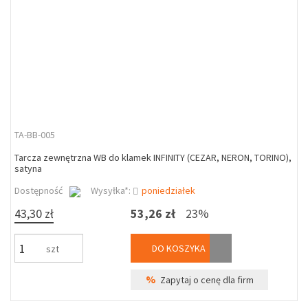
TA-BB-005
Tarcza zewnętrzna WB do klamek INFINITY (CEZAR, NERON, TORINO),
satyna
Dostępność
Wysyłka*:
poniedziałek
43,30 zł
53,26 zł
23%
DO KOSZYKA
szt
%
Zapytaj o cenę dla firm