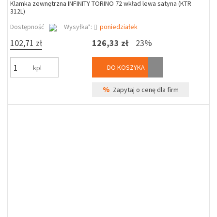
Klamka zewnętrzna INFINITY TORINO 72 wkład lewa satyna (KTR
312L)
Dostępność
Wysyłka*:
poniedziałek
102,71 zł
126,33 zł
23%
DO KOSZYKA
kpl
%
Zapytaj o cenę dla firm