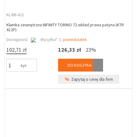
KL-BB-421
Klamka zewnętrzna INFINITY TORINO 72 wkład prawa patyna (KTR
412P)
Dostępność
Wysyłka*:
poniedziałek
102,71 zł
126,33 zł
23%
DO KOSZYKA
kpl
%
Zapytaj o cenę dla firm