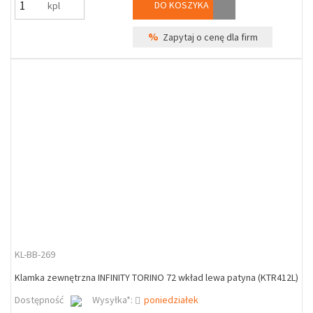
DO KOSZYKA
kpl
%
Zapytaj o cenę dla firm
KL-BB-269
Klamka zewnętrzna INFINITY TORINO 72 wkład lewa patyna (KTR412L)
Dostępność
Wysyłka*:
poniedziałek