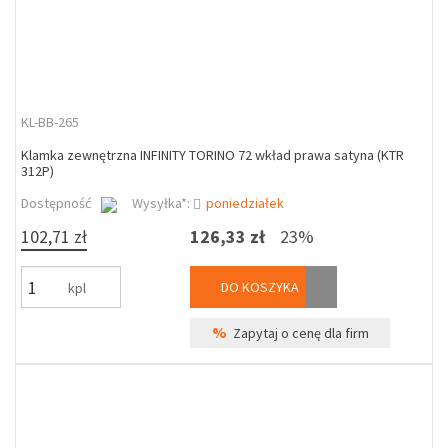
KL-BB-265
Klamka zewnętrzna INFINITY TORINO 72 wkład prawa satyna (KTR
312P)
Dostępność
Wysyłka*:
poniedziałek
102,71 zł
126,33 zł
23%
DO KOSZYKA
kpl
%
Zapytaj o cenę dla firm