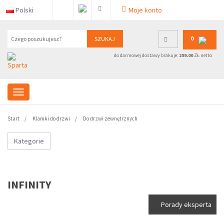
Polski
Moje konto
0
SZUKAJ
do darmowej dostawy brakuje:
299.00
ZŁ netto
Start
Klamki do drzwi
Do drzwi zewnętrznych
Kategorie
INFINITY
Porady eksperta