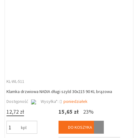
KL-WL-511
Klamka drzwiowa NADIA długi szyld 30x215 90 KL brązowa
Dostępność
Wysyłka*:
poniedziałek
12,72 zł
15,65 zł
23%
DO KOSZYKA
kpl