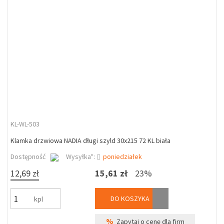
KL-WL-503
Klamka drzwiowa NADIA długi szyld 30x215 72 KL biała
Dostępność
Wysyłka*:
poniedziałek
12,69 zł
15,61 zł
23%
DO KOSZYKA
kpl
%
Zapytaj o cenę dla firm