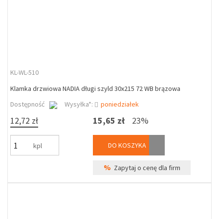
KL-WL-510
Klamka drzwiowa NADIA długi szyld 30x215 72 WB brązowa
Dostępność
Wysyłka*:
poniedziałek
12,72 zł
15,65 zł
23%
DO KOSZYKA
kpl
%
Zapytaj o cenę dla firm