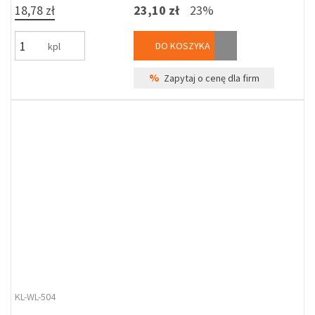
18,78 zł
23,10 zł
23%
DO KOSZYKA
kpl
%
Zapytaj o cenę dla firm
KL-WL-504