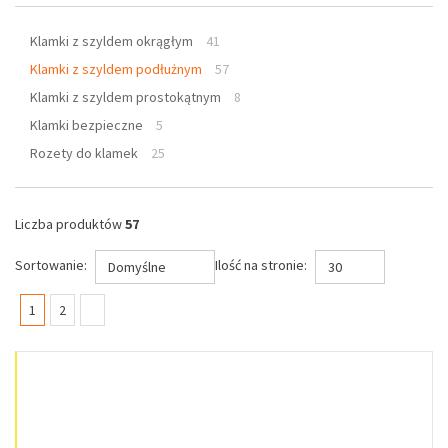
Klamki z szyldem okrągłym
41
Klamki z szyldem podłużnym
57
Klamki z szyldem prostokątnym
8
Klamki bezpieczne
5
Rozety do klamek
25
Liczba produktów
57
Sortowanie:
Ilość na stronie:
Domyślne
30
(current)
1
2