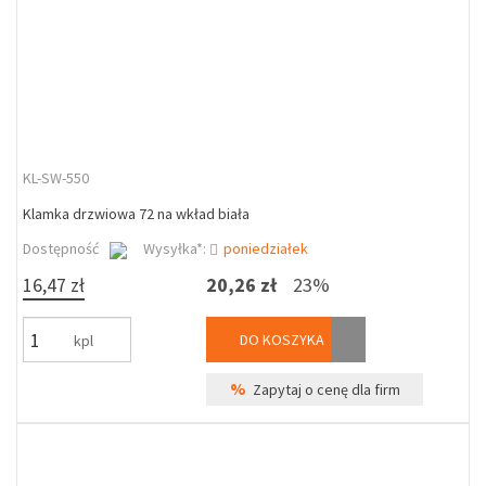
KL-SW-550
Klamka drzwiowa 72 na wkład biała
Dostępność
Wysyłka*:
poniedziałek
16,47 zł
20,26 zł
23%
DO KOSZYKA
kpl
%
Zapytaj o cenę dla firm