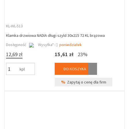
KL-WL-513
Klamka drzwiowa NADIA długi szyld 30x215 72 KL brązowa
Dostępność
Wysyłka*:
poniedziałek
12,69 zł
15,61 zł
23%
DO KOSZYKA
kpl
%
Zapytaj o cenę dla firm