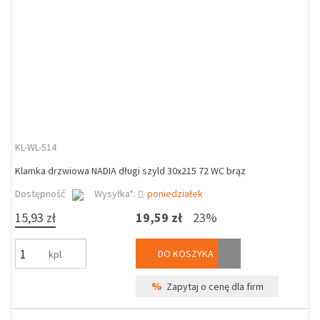
KL-WL-514
Klamka drzwiowa NADIA długi szyld 30x215 72 WC brąz
Dostępność
Wysyłka*:
poniedziałek
15,93 zł
19,59 zł
23%
DO KOSZYKA
kpl
%
Zapytaj o cenę dla firm