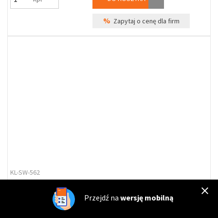
%
Zapytaj o cenę dla firm
KL-SW-562
Klamka drzwiowa 60 WC biała
Przejdź na
wersję mobilną
Dostępność
Wysyłka*:
poniedziałek