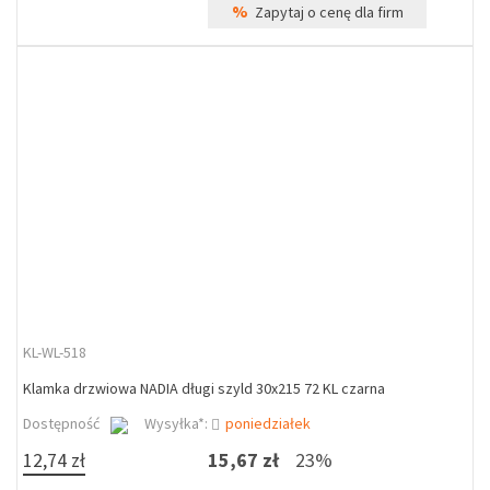
%
Zapytaj o cenę dla firm
KL-WL-518
Klamka drzwiowa NADIA długi szyld 30x215 72 KL czarna
Dostępność
Wysyłka*:
poniedziałek
12,74 zł
15,67 zł
23%