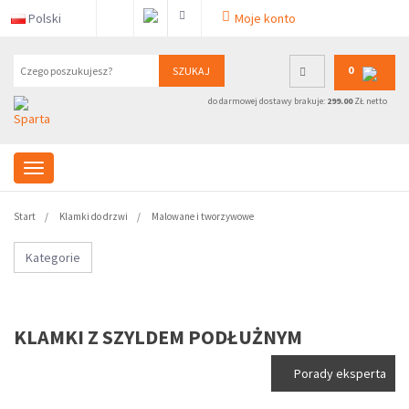
Polski
Moje konto
0
SZUKAJ
do darmowej dostawy brakuje:
299.00
ZŁ netto
Start
Klamki do drzwi
Malowane i tworzywowe
Kategorie
KLAMKI Z SZYLDEM PODŁUŻNYM
Porady eksperta