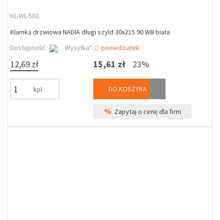
KL-WL-502
Klamka drzwiowa NADIA długi szyld 30x215 90 WB biała
Dostępność
Wysyłka*:
poniedziałek
12,69 zł
15,61 zł
23%
DO KOSZYKA
kpl
%
Zapytaj o cenę dla firm