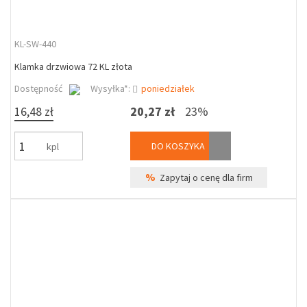
KL-SW-440
Klamka drzwiowa 72 KL złota
Dostępność
Wysyłka*:
poniedziałek
16,48 zł
20,27 zł
23%
DO KOSZYKA
kpl
%
Zapytaj o cenę dla firm