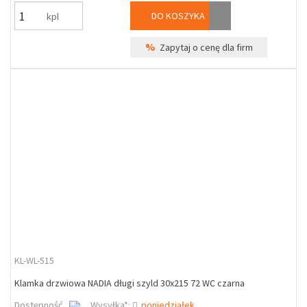
DO KOSZYKA
kpl
%
Zapytaj o cenę dla firm
KL-WL-515
Klamka drzwiowa NADIA długi szyld 30x215 72 WC czarna
Dostępność
Wysyłka*:
poniedziałek