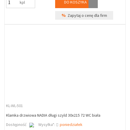
DO KOSZYKA
kpl
%
Zapytaj o cenę dla firm
KL-WL-501
Klamka drzwiowa NADIA długi szyld 30x215 72 WC biała
Dostępność
Wysyłka*:
poniedziałek