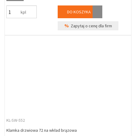
DO KOSZYKA
kpl
%
Zapytaj o cenę dla firm
KL-SW-552
Klamka drzwiowa 72 na wkład brązowa