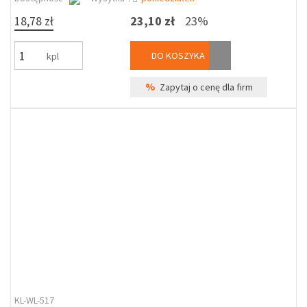
18,78 zł
23,10 zł
23%
DO KOSZYKA
kpl
%
Zapytaj o cenę dla firm
KL-WL-517