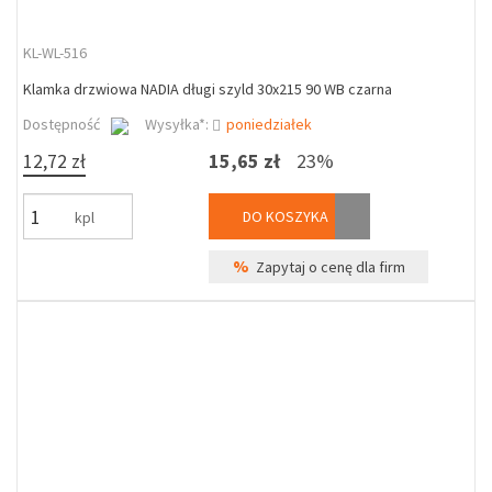
KL-WL-516
Klamka drzwiowa NADIA długi szyld 30x215 90 WB czarna
Dostępność
Wysyłka*:
poniedziałek
12,72 zł
15,65 zł
23%
DO KOSZYKA
kpl
%
Zapytaj o cenę dla firm