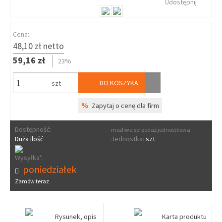
Udostępnij
Cena:
48,10 zł netto
59,16 zł
23%
DO KOSZYKA
szt
%
Zapytaj o cenę dla firm
Dostępność:
możliwa sprzedaż jednostkowa
Duża ilość
Jednostka:
szt
Wysyłka*:
poniedziałek
Zamów teraz
Rysunek, opis
Karta produktu