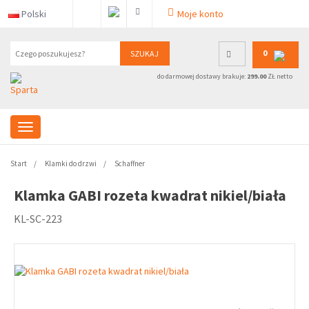
Polski
Moje konto
0
SZUKAJ
do darmowej dostawy brakuje:
299.00
ZŁ netto
Start
Klamki do drzwi
Schaffner
Klamka GABI rozeta kwadrat nikiel/biała
KL-SC-223