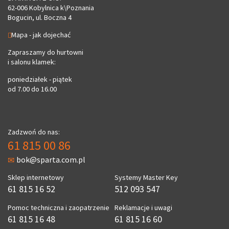
62-006 Kobylnica k\Poznania
Bogucin, ul. Boczna 4
Mapa - jak dojechać
Zapraszamy do hurtowni
i salonu klamek:
poniedziałek - piątek
od 7.00 do 16.00
Zadzwoń do nas:
61 815 00 86
bok@sparta.com.pl
Sklep internetowy
Systemy Master Key
61 815 16 52
512 093 547
Pomoc techniczna i zaopatrzenie
Reklamacje i uwagi
61 815 16 48
61 815 16 60