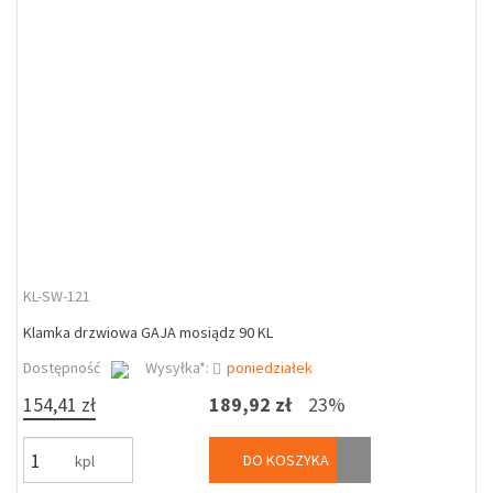
KL-SW-121
Klamka drzwiowa GAJA mosiądz 90 KL
Dostępność
Wysyłka*:
poniedziałek
154,41 zł
189,92 zł
23%
DO KOSZYKA
kpl