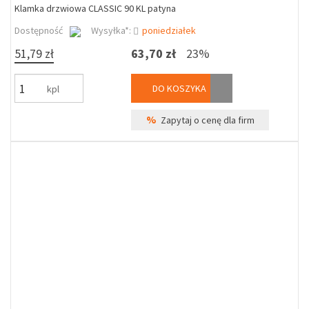
Klamka drzwiowa CLASSIC 90 KL patyna
Dostępność
Wysyłka*:
poniedziałek
51,79 zł
63,70 zł
23%
DO KOSZYKA
kpl
%
Zapytaj o cenę dla firm