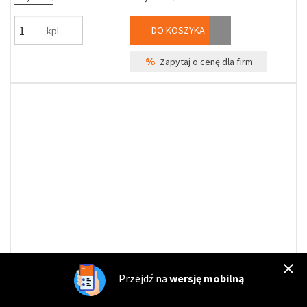
DO KOSZYKA
kpl
%
Zapytaj o cenę dla firm
GA-SC-210
Przejdź na
wersję mobilną
Klamko-uchwyt CLASSIC 90 WB nikiel satyna prawy