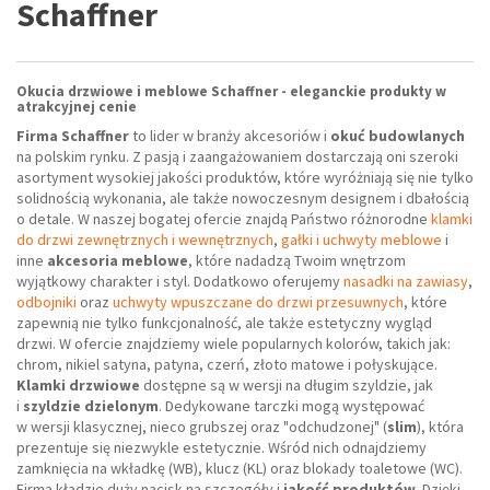
Schaffner
Okucia drzwiowe i meblowe Schaffner - eleganckie produkty w
atrakcyjnej cenie
Firma Schaffner
to lider w branży akcesoriów i
okuć budowlanych
na polskim rynku. Z pasją i zaangażowaniem dostarczają oni szeroki
asortyment wysokiej jakości produktów, które wyróżniają się nie tylko
solidnością wykonania, ale także nowoczesnym designem i dbałością
o detale. W naszej bogatej ofercie znajdą Państwo różnorodne
klamki
do drzwi zewnętrznych i wewnętrznych
,
gałki i uchwyty meblowe
i
inne
akcesoria meblowe
, które nadadzą Twoim wnętrzom
wyjątkowy charakter i styl. Dodatkowo oferujemy
nasadki na zawiasy
,
odbojniki
oraz
uchwyty wpuszczane do drzwi przesuwnych
, które
zapewnią nie tylko funkcjonalność, ale także estetyczny wygląd
drzwi. W ofercie znajdziemy wiele popularnych kolorów, takich jak:
chrom, nikiel satyna, patyna, czerń, złoto matowe i połyskujące.
Klamki drzwiowe
dostępne są w wersji na długim szyldzie, jak
i
szyldzie dzielonym
. Dedykowane tarczki mogą występować
w wersji klasycznej, nieco grubszej oraz "odchudzonej" (
slim
), która
prezentuje się niezwykle estetycznie. Wśród nich odnajdziemy
zamknięcia na wkładkę (WB), klucz (KL) oraz blokady toaletowe (WC).
Firma kładzie duży nacisk na szczegóły i
jakość produktów
. Dzięki