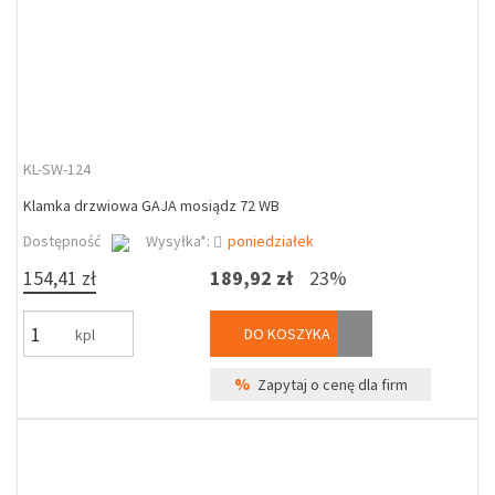
KL-SW-124
Klamka drzwiowa GAJA mosiądz 72 WB
Dostępność
Wysyłka*:
poniedziałek
154,41 zł
189,92 zł
23%
DO KOSZYKA
kpl
%
Zapytaj o cenę dla firm