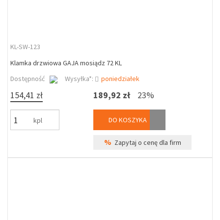
KL-SW-123
Klamka drzwiowa GAJA mosiądz 72 KL
Dostępność
Wysyłka*:
poniedziałek
154,41 zł
189,92 zł
23%
DO KOSZYKA
kpl
%
Zapytaj o cenę dla firm