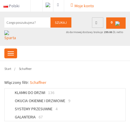
Polski
Moje konto
0
SZUKAJ
do darmowej dostawy brakuje:
299.00
ZŁ netto
Start
Schaffner
Włączony filtr:
Schaffner
KLAMKI DO DRZWI
136
OKUCIA OKIENNE I DRZWIOWE
9
SYSTEMY PRZESUWNE
4
GALANTERIA
67