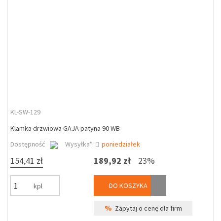
KL-SW-129
Klamka drzwiowa GAJA patyna 90 WB
Dostępność
Wysyłka*:
poniedziałek
154,41 zł
189,92 zł
23%
DO KOSZYKA
kpl
%
Zapytaj o cenę dla firm