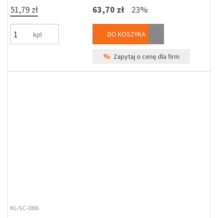
51,79 zł
63,70 zł
23%
DO KOSZYKA
kpl
%
Zapytaj o cenę dla firm
KL-SC-066