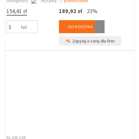
Dostępność
Wysyłka*:
poniedziałek
154,41 zł
189,92 zł
23%
DO KOSZYKA
kpl
%
Zapytaj o cenę dla firm
KL-SW-130