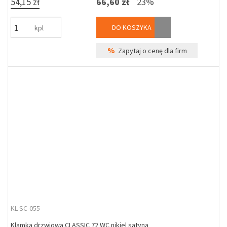
54,15 zł
66,60 zł
23%
DO KOSZYKA
kpl
%
Zapytaj o cenę dla firm
KL-SC-055
Klamka drzwiowa CLASSIC 72 WC nikiel satyna