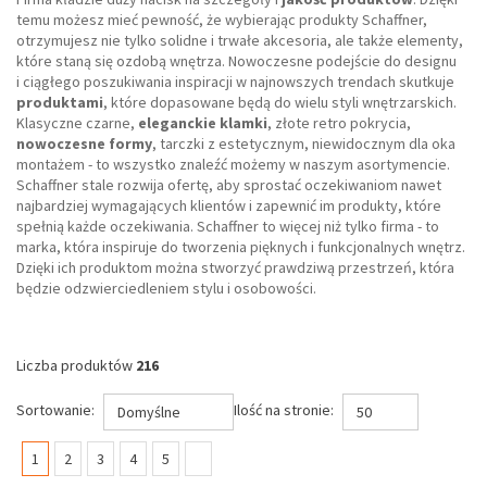
temu możesz mieć pewność, że wybierając produkty Schaffner,
otrzymujesz nie tylko solidne i trwałe akcesoria, ale także elementy,
które staną się ozdobą wnętrza. Nowoczesne podejście do designu
i ciągłego poszukiwania inspiracji w najnowszych trendach skutkuje
produktami
, które dopasowane będą do wielu styli wnętrzarskich.
Klasyczne czarne,
eleganckie klamki
, złote retro pokrycia,
nowoczesne formy
, tarczki z estetycznym, niewidocznym dla oka
montażem - to wszystko znaleźć możemy w naszym asortymencie.
Schaffner stale rozwija ofertę, aby sprostać oczekiwaniom nawet
najbardziej wymagających klientów i zapewnić im produkty, które
spełnią każde oczekiwania. Schaffner to więcej niż tylko firma - to
marka, która inspiruje do tworzenia pięknych i funkcjonalnych wnętrz.
Dzięki ich produktom można stworzyć prawdziwą przestrzeń, która
będzie odzwierciedleniem stylu i osobowości.
Liczba produktów
216
Sortowanie:
Ilość na stronie:
Domyślne
50
(current)
1
2
3
4
5