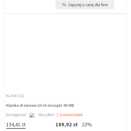
%
Zapytaj o cenę dla firm
KL-SW-122
Klamka drzwiowa GAJA mosiądz 90 WB
Dostępność
Wysyłka*:
poniedziałek
154,41 zł
189,92 zł
23%