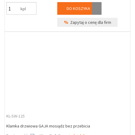
DO KOSZYKA
kpl
%
Zapytaj o cenę dla firm
KL-SW-125
Klamka drzwiowa GAJA mosiądz bez przebicia