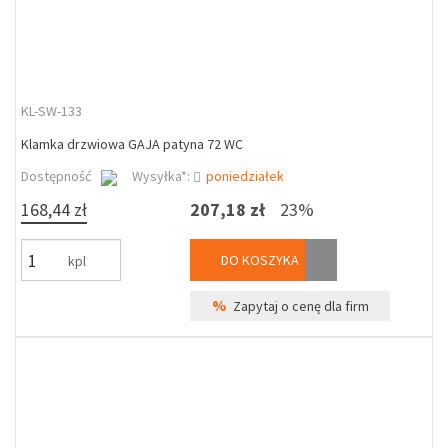
KL-SW-133
Klamka drzwiowa GAJA patyna 72 WC
Dostępność
Wysyłka*:
poniedziałek
168,44 zł
207,18 zł
23%
DO KOSZYKA
kpl
%
Zapytaj o cenę dla firm