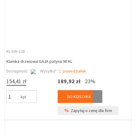
KL-SW-128
Klamka drzwiowa GAJA patyna 90 KL
Dostępność
Wysyłka*:
poniedziałek
154,41 zł
189,92 zł
23%
DO KOSZYKA
kpl
%
Zapytaj o cenę dla firm