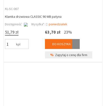
KL-SC-067
Klamka drzwiowa CLASSIC 90 WB patyna
Dostępność
Wysyłka*:
poniedziałek
51,79 zł
63,70 zł
23%
DO KOSZYKA
kpl
%
Zapytaj o cenę dla firm