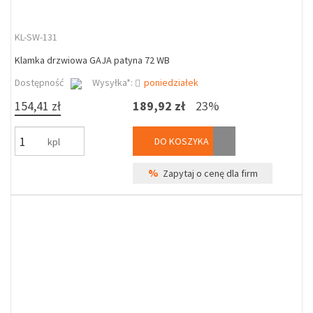
KL-SW-131
Klamka drzwiowa GAJA patyna 72 WB
Dostępność
Wysyłka*:
poniedziałek
154,41 zł
189,92 zł
23%
DO KOSZYKA
kpl
%
Zapytaj o cenę dla firm