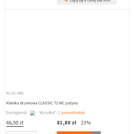
Zapytaj o cenę dla firm
KL-SC-065
Klamka drzwiowa CLASSIC 72 WC patyna
Dostępność
Wysyłka*:
poniedziałek
66,50 zł
81,80 zł
23%