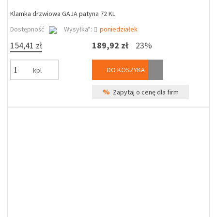
Klamka drzwiowa GAJA patyna 72 KL
Dostępność
Wysyłka*:
poniedziałek
154,41 zł
189,92 zł
23%
DO KOSZYKA
kpl
%
Zapytaj o cenę dla firm