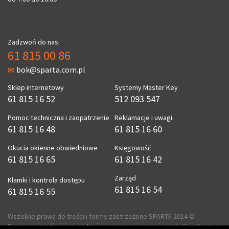
Zadzwoń do nas:
61 815 00 86
bok@sparta.com.pl
Sklep internetowy
Systemy Master Key
61 815 16 52
512 093 547
Pomoc techniczna i zaopatrzenie
Reklamacje i uwagi
61 815 16 48
61 815 16 60
Okucia okienne obwiedniowe
Księgowość
61 815 16 65
61 815 16 42
Zarząd
Klamki i kontrola dostępu
61 815 16 54
61 815 16 55
Wszelkie prawa do treści i formy zastrzeżone SPARTA 2014 ©
Kopiowanie zdjęć i innych treści wymaga pisemnej zgody Sparta sp. z