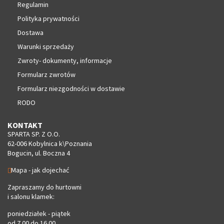
Regulamin
Polityka prywatności
Dostawa
Warunki sprzedaży
Zwroty- dokumenty, informacje
Formularz zwrotów
Formularz niezgodności w dostawie
RODO
KONTAKT
SPARTA SP. Z O.O.
62-006 Kobylnica k\Poznania
Bogucin, ul. Boczna 4
Mapa - jak dojechać
Zapraszamy do hurtowni
i salonu klamek:
poniedziałek - piątek
od 7.00 do 16.00