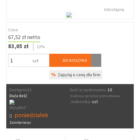
Udostępnij
Cena:
67,52 zł netto
83,05 zł
23%
DO KOSZYKA
szt
%
Zapytaj o cenę dla firm
Dostępność:
Ilość w opakowaniu:
10
Duża ilość
możliwa sprzedaż jednostkowa
Jednostka:
szt
Wysyłka*:
poniedziałek
Zamów teraz