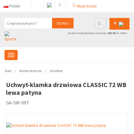
Polski
Moje konto
0
SZUKAJ
do darmowej dostawy brakuje:
299.00
ZŁ netto
Start
Klamki do drzwi
Schaffner
Uchwyt-klamka drzwiowa CLASSIC 72 WB
lewa patyna
GA-SW-097