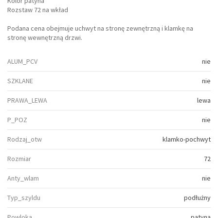
Kolor patyna
Rozstaw 72 na wkład
Podana cena obejmuje uchwyt na stronę zewnętrzną i klamkę na
stronę wewnętrzną drzwi.
ALUM_PCV
nie
SZKLANE
nie
PRAWA_LEWA
lewa
P_POZ
nie
Rodzaj_otw
klamko-pochwyt
Rozmiar
72
Anty_wlam
nie
Typ_szyldu
podłużny
Powloka
patyna