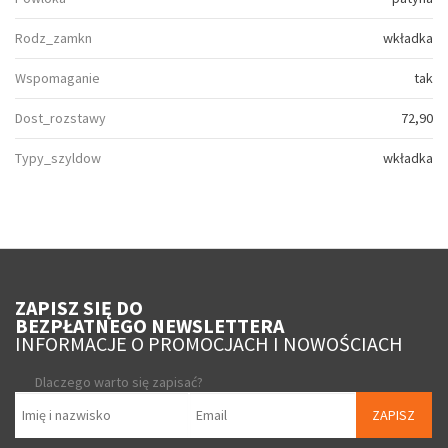
Rodz_zamkn
wkładka
Wspomaganie
tak
Dost_rozstawy
72,90
Typy_szyldow
wkładka
ZAPISZ SIĘ DO
BEZPŁATNEGO NEWSLETTERA
INFORMACJE O PROMOCJACH I NOWOŚCIACH
Dlaczego warto się zapisać?
ZAPISZ