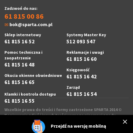
Zadzwoń do nas:
61 815 00 86
bok@sparta.com.pl
Sklep internetowy
Systemy Master Key
61 815 16 52
512 093 547
Pomoc techniczna i
Reklamacje i uwagi
zaopatrzenie
61 815 16 60
61 815 16 48
Księgowość
Okucia okienne obwiedniowe
61 815 16 42
61 815 16 65
Zarząd
61 815 16 54
Klamki i kontrola dostępu
61 815 16 55
Wszelkie prawa do treści i formy zastrzeżone SPARTA 2014 ©
Kopiowanie zdjęć i innych treści wymaga pisemnej zgody
Sparta sp. z o.o.
Przejdź na
wersję mobilną
realizacja
ecreo.eu