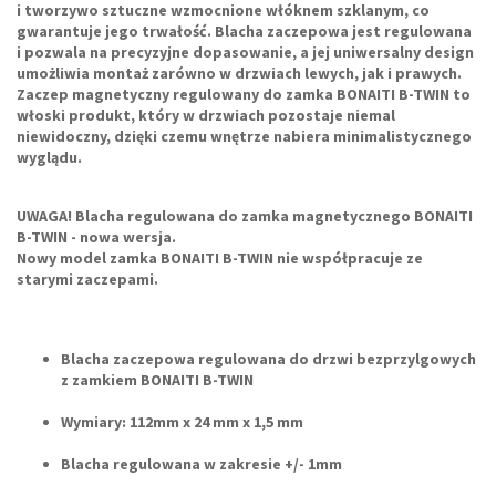
i tworzywo sztuczne wzmocnione włóknem szklanym, co
gwarantuje jego trwałość. Blacha zaczepowa jest regulowana
i pozwala na precyzyjne dopasowanie, a jej uniwersalny design
umożliwia montaż zarówno w drzwiach lewych, jak i prawych.
Zaczep magnetyczny
regulowany do zamka
BONAITI B-TWIN
to
włoski produkt, który w drzwiach pozostaje niemal
niewidoczny, dzięki czemu wnętrze nabiera minimalistycznego
wyglądu.
UWAGA! Blacha regulowana do zamka magnetycznego BONAITI
B-TWIN - nowa wersja.
Nowy model zamka BONAITI B-TWIN nie współpracuje ze
starymi zaczepami.
Blacha zaczepowa regulowana do drzwi bezprzylgowych
z zamkiem BONAITI B-TWIN
Wymiary: 112mm x 24 mm x 1,5 mm
Blacha regulowana w zakresie +/- 1mm