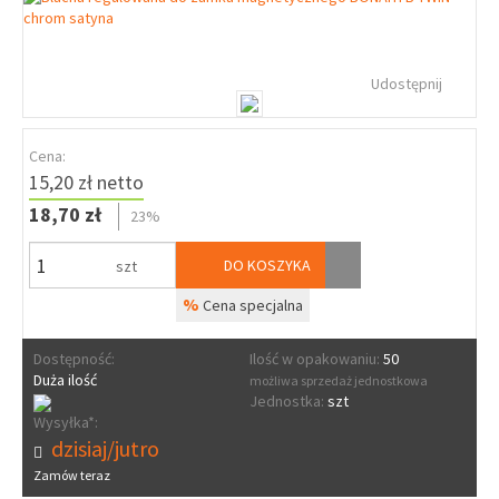
Udostępnij
Cena:
15,20 zł netto
18,70 zł
23%
DO KOSZYKA
szt
%
Cena specjalna
Dostępność:
Ilość w opakowaniu:
50
Duża ilość
możliwa sprzedaż jednostkowa
Jednostka:
szt
Wysyłka*:
dzisiaj/jutro
Zamów teraz