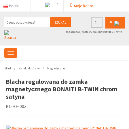
Polski
Moje konto
0
SZUKAJ
do darmowej dostawy brakuje:
299.00
ZŁ netto
Start
Zamki do drzwi
Magnetyczne
Blacha regulowana do zamka
magnetycznego BONAITI B-TWIN chrom
satyna
BL-HF-003