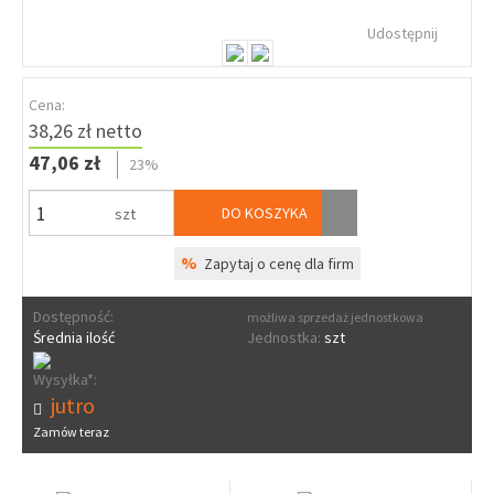
Udostępnij
Cena:
38,26 zł netto
47,06 zł
23%
DO KOSZYKA
szt
%
Zapytaj o cenę dla firm
Dostępność:
możliwa sprzedaż jednostkowa
Średnia ilość
Jednostka:
szt
Wysyłka*:
jutro
Zamów teraz