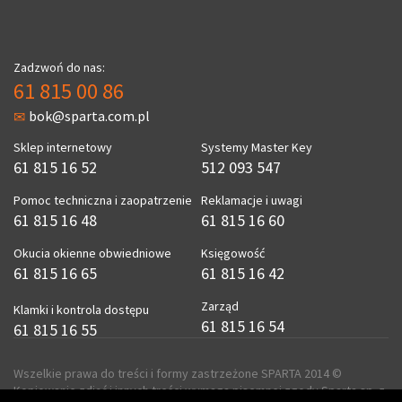
Zadzwoń do nas:
61 815 00 86
bok@sparta.com.pl
Sklep internetowy
Systemy Master Key
61 815 16 52
512 093 547
Pomoc techniczna i zaopatrzenie
Reklamacje i uwagi
61 815 16 48
61 815 16 60
Okucia okienne obwiedniowe
Księgowość
61 815 16 65
61 815 16 42
Zarząd
Klamki i kontrola dostępu
61 815 16 54
61 815 16 55
Wszelkie prawa do treści i formy zastrzeżone SPARTA 2014 ©
Kopiowanie zdjęć i innych treści wymaga pisemnej zgody Sparta sp. z