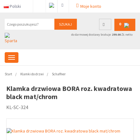
Polski
Moje konto
0
SZUKAJ
do darmowej dostawy brakuje:
299.00
ZŁ netto
Start
Klamki do drzwi
Schaffner
Klamka drzwiowa BORA roz. kwadratowa
black mat/chrom
KL-SC-324