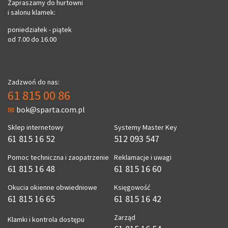
Zapraszamy do hurtowni
i salonu klamek:
poniedziałek - piątek
od 7.00 do 16.00
Zadzwoń do nas:
61 815 00 86
bok@sparta.com.pl
Sklep internetowy
Systemy Master Key
61 815 16 52
512 093 547
Pomoc techniczna i zaopatrzenie
Reklamacje i uwagi
61 815 16 48
61 815 16 60
Okucia okienne obwiedniowe
Księgowość
61 815 16 65
61 815 16 42
Zarząd
Klamki i kontrola dostępu