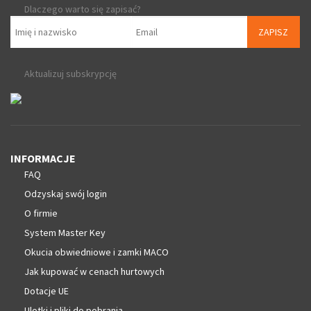
Dlaczego warto się zapisać?
ZAPISZ
Aktualizuj subskrypcję
INFORMACJE
FAQ
Odzyskaj swój login
O firmie
System Master Key
Okucia obwiedniowe i zamki MACO
Jak kupować w cenach hurtowych
Dotacje UE
Ulotki i pliki do pobrania