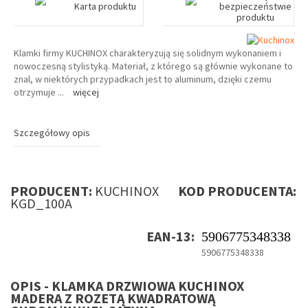
Karta produktu
bezpieczeństwie
produktu
Klamki firmy KUCHINOX charakteryzują się solidnym wykonaniem i
nowoczesną stylistyką. Materiał, z którego są głównie wykonane to
znal, w niektórych przypadkach jest to aluminum, dzięki czemu
otrzymuje
...
więcej
Szczegółowy opis
PRODUCENT:
KUCHINOX
KOD PRODUCENTA:
KGD_100A
EAN-13:
5906775348338
5906775348338
OPIS - KLAMKA DRZWIOWA KUCHINOX
MADERA Z ROZETĄ KWADRATOWĄ