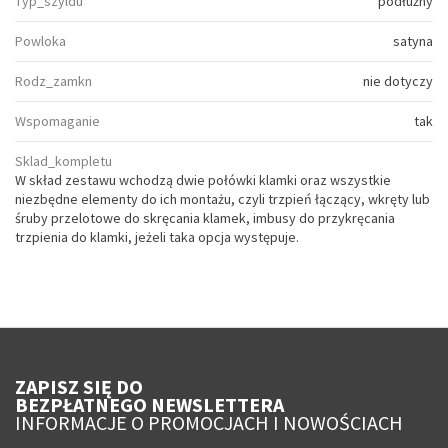
Typ_szyldu
podłużny
Powloka
satyna
Rodz_zamkn
nie dotyczy
Wspomaganie
tak
Sklad_kompletu
W skład zestawu wchodzą dwie połówki klamki oraz wszystkie
niezbędne elementy do ich montażu, czyli trzpień łączący, wkręty lub
śruby przelotowe do skręcania klamek, imbusy do przykręcania
trzpienia do klamki, jeżeli taka opcja występuje.
ZAPISZ SIĘ DO
BEZPŁATNEGO NEWSLETTERA
INFORMACJE O PROMOCJACH I NOWOŚCIACH