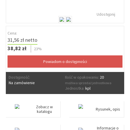
Udostępnij
Cena:
31,56 zł netto
38,82 zł
23%
Dostępność:
Ilość w opakowaniu:
20
Na zamówienie
możliwa sprzedaż jednostkowa
Jednostka:
kpl
Zobacz w
Rysunek, opis
katalogu
Informacje o