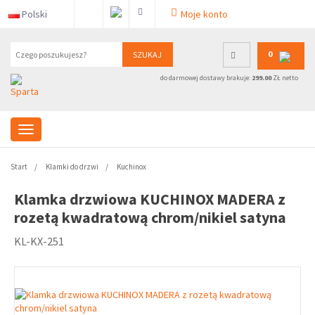
Polski
Moje konto
0
SZUKAJ
do darmowej dostawy brakuje:
299.00
ZŁ netto
Start
Klamki do drzwi
Kuchinox
Klamka drzwiowa KUCHINOX MADERA z
rozetą kwadratową chrom/nikiel satyna
KL-KX-251