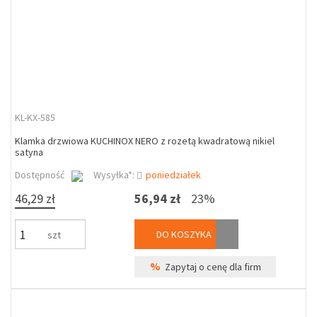
KL-KX-585
Klamka drzwiowa KUCHINOX NERO z rozetą kwadratową nikiel
satyna
Dostępność
Wysyłka*:
poniedziałek
46,29 zł
56,94 zł
23%
DO KOSZYKA
szt
%
Zapytaj o cenę dla firm