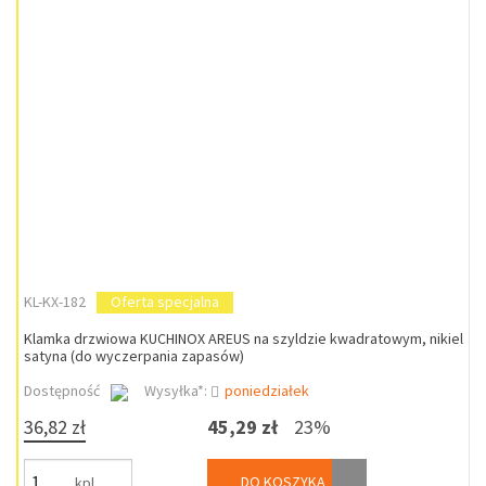
KL-KX-182
Oferta specjalna
Klamka drzwiowa KUCHINOX AREUS na szyldzie kwadratowym, nikiel
satyna (do wyczerpania zapasów)
Dostępność
Wysyłka*:
poniedziałek
36,82 zł
45,29 zł
23%
DO KOSZYKA
kpl