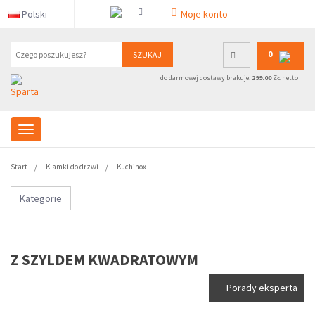
Polski
Moje konto
0
SZUKAJ
do darmowej dostawy brakuje:
299.00
ZŁ netto
Start
Klamki do drzwi
Kuchinox
Kategorie
Z SZYLDEM KWADRATOWYM
Porady eksperta