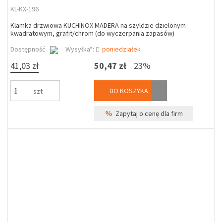
KL-KX-196
Klamka drzwiowa KUCHINOX MADERA na szyldzie dzielonym
kwadratowym, grafit/chrom (do wyczerpania zapasów)
Dostępność
Wysyłka*:
poniedziałek
41,03 zł
50,47 zł
23%
DO KOSZYKA
szt
%
Zapytaj o cenę dla firm