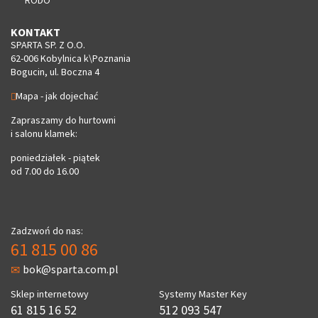
KONTAKT
SPARTA SP. Z O.O.
62-006 Kobylnica k\Poznania
Bogucin, ul. Boczna 4
Mapa - jak dojechać
Zapraszamy do hurtowni
i salonu klamek:
poniedziałek - piątek
od 7.00 do 16.00
Zadzwoń do nas:
61 815 00 86
bok@sparta.com.pl
Sklep internetowy
Systemy Master Key
61 815 16 52
512 093 547