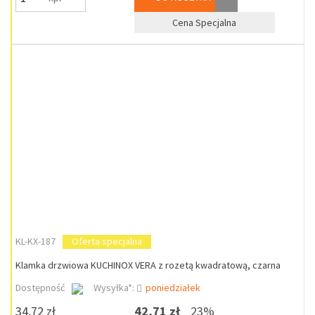
Cena Specjalna
KL-KX-187
Oferta specjalna
Klamka drzwiowa KUCHINOX VERA z rozetą kwadratową, czarna
Dostępność
Wysyłka*:
poniedziałek
34,72 zł
42,71 zł
23%