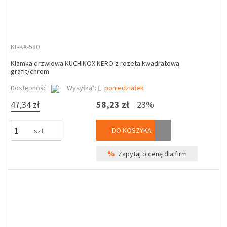
KL-KX-580
Klamka drzwiowa KUCHINOX NERO z rozetą kwadratową
grafit/chrom
Dostępność
Wysyłka*:
poniedziałek
47,34 zł
58,23 zł
23%
DO KOSZYKA
szt
%
Zapytaj o cenę dla firm