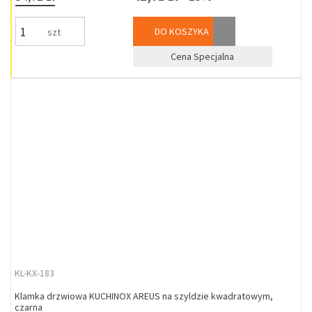
DO KOSZYKA
szt
Cena Specjalna
KL-KX-183
Klamka drzwiowa KUCHINOX AREUS na szyldzie kwadratowym,
czarna