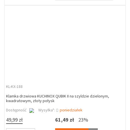
KL-KX-188
Klamka drzwiowa KUCHINOX QUBIK II na szyldzie dzielonym,
kwadratowym, złoty połysk
Dostępność
Wysyłka*:
poniedziałek
49,99 zł
61,49 zł
23%