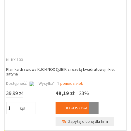
KL-KX-100
Klamka drzwiowa KUCHINOX QUBIK z rozetą kwadratową nikiel
satyna
Dostępność
Wysyłka*:
poniedziałek
39,99 zł
49,19 zł
23%
DO KOSZYKA
kpl
%
Zapytaj o cenę dla firm