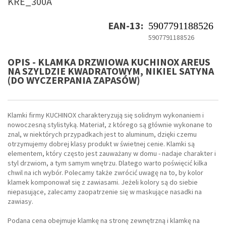
KRE_300A
EAN-13:
5907791188526
5907791188526
OPIS - KLAMKA DRZWIOWA KUCHINOX AREUS
NA SZYLDZIE KWADRATOWYM, NIKIEL SATYNA
(DO WYCZERPANIA ZAPASÓW)
Klamki firmy KUCHINOX charakteryzują się solidnym wykonaniem i
nowoczesną stylistyką. Materiał, z którego są głównie wykonane to
znal, w niektórych przypadkach jest to aluminum, dzięki czemu
otrzymujemy dobrej klasy produkt w świetnej cenie. Klamki są
elementem, który często jest zauważany w domu - nadaje charakter i
styl drzwiom, a tym samym wnętrzu. Dlatego warto poświęcić kilka
chwil na ich wybór. Polecamy także zwrócić uwagę na to, by kolor
klamek komponował się z zawiasami. Jeżeli kolory są do siebie
niepasujące, zalecamy zaopatrzenie się w maskujące nasadki na
zawiasy.
Podana cena obejmuje klamkę na stronę zewnętrzną i klamkę na