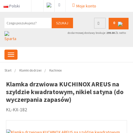
Polski
Moje konto
0
SZUKAJ
do darmowej dostawy brakuje:
299.00
ZŁ netto
Start
Klamki do drzwi
Kuchinox
Klamka drzwiowa KUCHINOX AREUS na
szyldzie kwadratowym, nikiel satyna (do
wyczerpania zapasów)
KL-KX-182