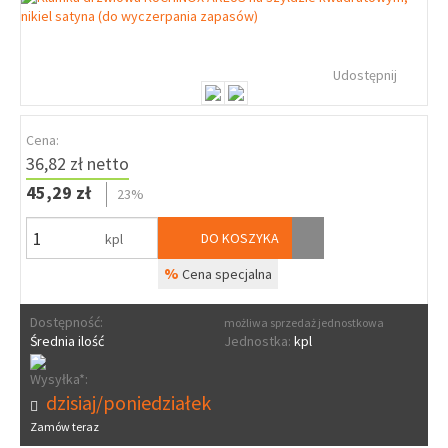
Udostępnij
Cena:
36,82 zł netto
45,29 zł
23%
DO KOSZYKA
kpl
%
Cena specjalna
Dostępność:
możliwa sprzedaż jednostkowa
Średnia ilość
Jednostka:
kpl
Wysyłka*:
dzisiaj/poniedziałek
Zamów teraz