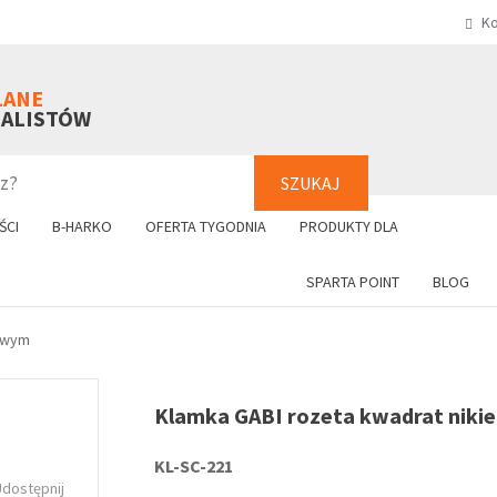
Ko
SZUKAJ
+48 61 8
LANE
NALISTÓW
SZUKAJ
ŚCI
B-HARKO
OFERTA TYGODNIA
PRODUKTY DLA
SPARTA POINT
BLOG
owym
Klamka GABI rozeta kwadrat nikie
KL-SC-221
Udostępnij