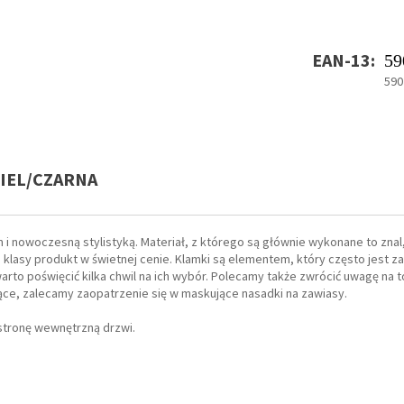
EAN-13:
59
590
KIEL/CZARNA
i nowoczesną stylistyką. Materiał, z którego są głównie wykonane to znal
klasy produkt w świetnej cenie. Klamki są elementem, który często jest 
arto poświęcić kilka chwil na ich wybór. Polecamy także zwrócić uwagę na t
jące, zalecamy zaopatrzenie się w maskujące nasadki na zawiasy.
stronę wewnętrzną drzwi.