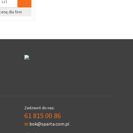
szt
Cena Specjalna
Cen
Zadzwoń do nas:
61 815 00 86
bok@sparta.com.pl