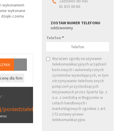
Zadzwoń do nas
ym wykonaniem
61 815 00 86
łównie wykonane
, dzięki czemu
ZOSTAW NUMER TELEFONU
oddzwonimy
Telefon
*
Wyrażam zgodę na używanie
telekomunikacyjnych urządzeń
SZYKA
końcowych i automatycznych
systemów wywołujących, w tym
cenę dla firm
otrzymywanie telefonicznych
połączeń przychodzących
inicjowanych przez Sparta Sp. z
*:
o.o. z siedzibą w Bogucinie w
celach handlowych i
aj/poniedziałek
marketingowych zgodnie z art.
172 ustawy prawo
eraz
telekomunikacyjne.