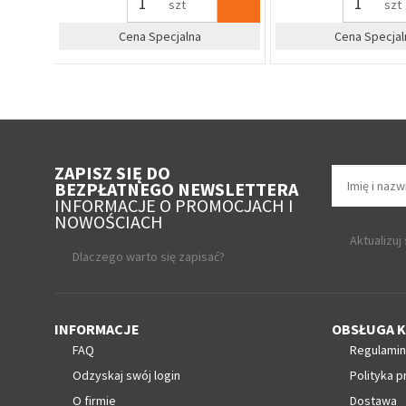
szt
szt
%
%
irm
Zapytaj o cenę dla firm
Zapytaj o cenę 
ZAPISZ SIĘ DO
BEZPŁATNEGO NEWSLETTERA
INFORMACJE O PROMOCJACH I
NOWOŚCIACH
Aktualizuj
Dlaczego warto się zapisać?
INFORMACJE
OBSŁUGA K
FAQ
Regulamin
Odzyskaj swój login
Polityka p
O firmie
Dostawa