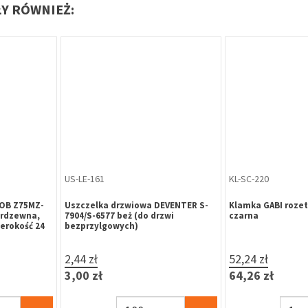
ŁY RÓWNIEŻ:
TA-SC-275
chrom/satyna
Szyld do klamki GABI chrom/satyna
na wkład
21,97 zł
27,02 zł