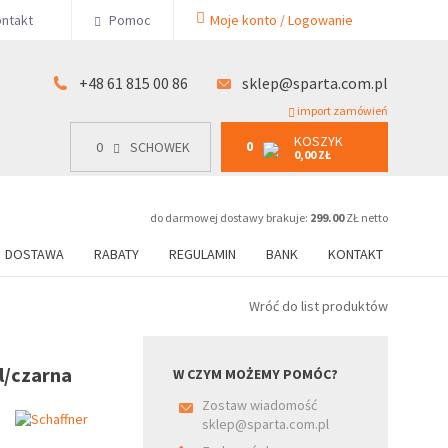
KOSZYK
ntakt
Pomoc
Moje konto / Logowanie
0
15 00 86
0
SCHOWEK
0,00 ZŁ
+48 61 815 00 86
sklep@sparta.com.pl
import zamówień
KOSZYK
0
0
SCHOWEK
0,00 ZŁ
do darmowej dostawy brakuje:
299.00
ZŁ netto
DOSTAWA
RABATY
REGULAMIN
BANK
KONTAKT
Wróć do list produktów
l/czarna
W CZYM MOŻEMY POMÓC?
Zostaw wiadomość
sklep@sparta.com.pl