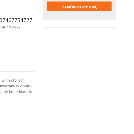
07467754727
7467754727
, w niektórych
zauważany w domu -
o, by kolor klamek