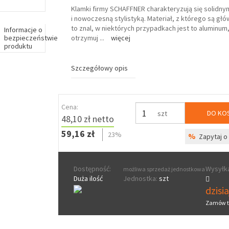
Klamki firmy SCHAFFNER charakteryzują się solidn
i nowoczesną stylistyką. Materiał, z którego są g
to znal, w niektórych przypadkach jest to aluminum
Informacje o
bezpieczeństwie
otrzymuj
...
więcej
produktu
Szczegółowy opis
Cena:
DO KO
szt
48,10 zł netto
59,16 zł
23%
%
Zapytaj o 
Dostępność:
Wysyłka
możliwa sprzedaż jednostkowa
Duża ilość
Jednostka:
szt
dzisi
Zamów t