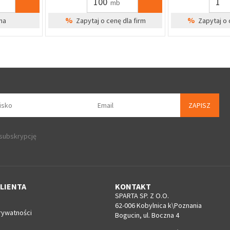
szt
%
dla firm
Zapytaj o cenę dla firm
ZAPISZ
 subskrypcję
LIENTA
KONTAKT
SPARTA SP. Z O.O.
62-006 Kobylnica k\Poznania
rywatności
Bogucin, ul. Boczna 4