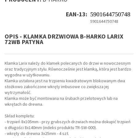
EAN-13:
5901644750748
5901644750748
OPIS - KLAMKA DRZWIOWA B-HARKO LARIX
72WB PATYNA
Klamka Larix należy do klamek polecanych do drzwi w nowoczesnym
oraz tradycyjnym stylu. Równocześnie jest klamką, która jest bardzo
wygodna w użytkowaniu.
Klamka ustalona jest na trzpieniu kwadratowym blokowanym dwa
stożkowo zakończone wkręty imbusowe co zwiększa jej
wytrzymałość.
Klamka może być montowana na śrubach przelotowych lub na
wkrętach do drewna.
Skład kompletu:
- trzpień 8x105mm - przy grubszych drzwiach można dokupić trzpień
o długości 8x140mm (indeks produktu TR-SW-000).
- wkręty do drewna 3x25mm - 4 szt.