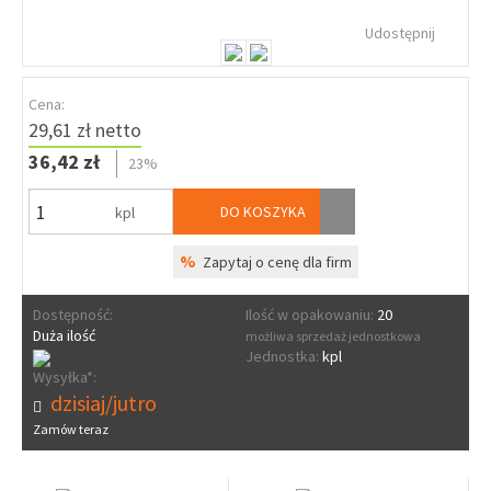
Udostępnij
Cena:
29,61 zł netto
36,42 zł
23%
DO KOSZYKA
kpl
%
Zapytaj o cenę dla firm
Dostępność:
Ilość w opakowaniu:
20
Duża ilość
możliwa sprzedaż jednostkowa
Jednostka:
kpl
Wysyłka*:
dzisiaj/jutro
Zamów teraz