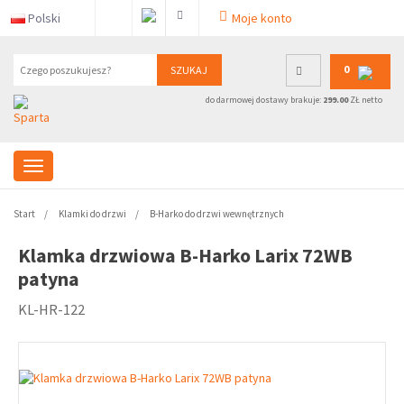
Polski
Moje konto
0
SZUKAJ
do darmowej dostawy brakuje:
299.00
ZŁ netto
Start
Klamki do drzwi
B-Harko do drzwi wewnętrznych
Klamka drzwiowa B-Harko Larix 72WB
patyna
KL-HR-122