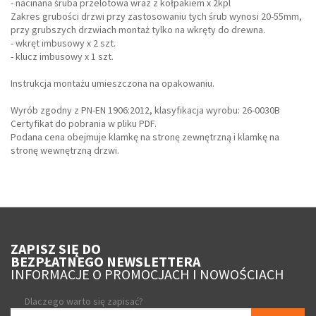
- nacinana śruba przelotowa wraz z kołpakiem x 2kpl
Zakres grubości drzwi przy zastosowaniu tych śrub wynosi 20-55mm,
przy grubszych drzwiach montaż tylko na wkręty do drewna.
- wkręt imbusowy x 2 szt.
- klucz imbusowy x 1 szt.
Instrukcja montażu umieszczona na opakowaniu.
Wyrób zgodny z PN-EN 1906:2012, klasyfikacja wyrobu: 26-0030B
Certyfikat do pobrania w pliku PDF.
Podana cena obejmuje klamkę na stronę zewnętrzną i klamkę na
stronę wewnętrzną drzwi.
ZAPISZ SIĘ DO
BEZPŁATNEGO NEWSLETTERA
INFORMACJE O PROMOCJACH I NOWOŚCIACH
Dlaczego warto się zapisać?