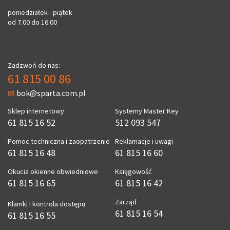
poniedziałek - piątek
od 7.00 do 16.00
Zadzwoń do nas:
61 815 00 86
bok@sparta.com.pl
Sklep internetowy
Systemy Master Key
61 815 16 52
512 093 547
Pomoc techniczna i zaopatrzenie
Reklamacje i uwagi
61 815 16 48
61 815 16 60
Okucia okienne obwiedniowe
Księgowość
61 815 16 65
61 815 16 42
Zarząd
Klamki i kontrola dostępu
61 815 16 54
61 815 16 55