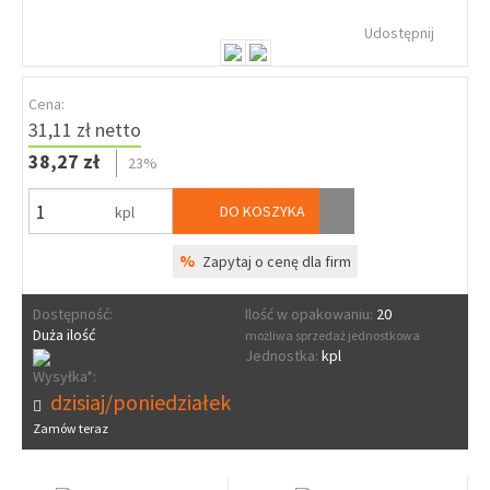
Udostępnij
Cena:
31,11 zł netto
38,27 zł
23%
DO KOSZYKA
kpl
%
Zapytaj o cenę dla firm
Dostępność:
Ilość w opakowaniu:
20
Duża ilość
możliwa sprzedaż jednostkowa
Jednostka:
kpl
Wysyłka*:
dzisiaj/poniedziałek
Zamów teraz