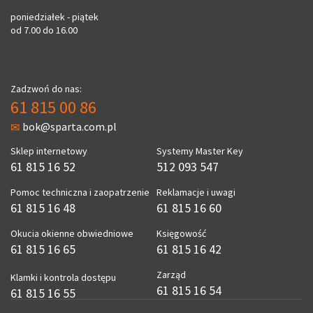
poniedziałek - piątek
od 7.00 do 16.00
Zadzwoń do nas:
61 815 00 86
bok@sparta.com.pl
Sklep internetowy
Systemy Master Key
61 815 16 52
512 093 547
Pomoc techniczna i zaopatrzenie
Reklamacje i uwagi
61 815 16 48
61 815 16 60
Okucia okienne obwiedniowe
Księgowość
61 815 16 65
61 815 16 42
Zarząd
Klamki i kontrola dostępu
61 815 16 54
61 815 16 55