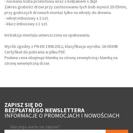
- nacinana śruba przelotowa wraz z kołpakiem x 2kpl
Zakres grubości drzwi przy zastosowaniu tych śrub wynosi 20-55mm,
przy grubszych drzwiach montaż tylko na wkręty do drewna.
- wkręt imbusowy x 2 szt.
- klucz imbusowy x 1 szt.
Instrukcja montażu umieszczona na opakowaniu.
Wyrób zgodny z PN-EN 1906:2012, klasyfikacja wyrobu: 26-0030B
Certyfikat do pobrania w pliku PDF.
Podana cena obejmuje klamkę na stronę zewnętrzną i klamkę na
stronę wewnętrzną drzwi.
ZAPISZ SIĘ DO
BEZPŁATNEGO NEWSLETTERA
INFORMACJE O PROMOCJACH I NOWOŚCIACH
Dlaczego warto się zapisać?