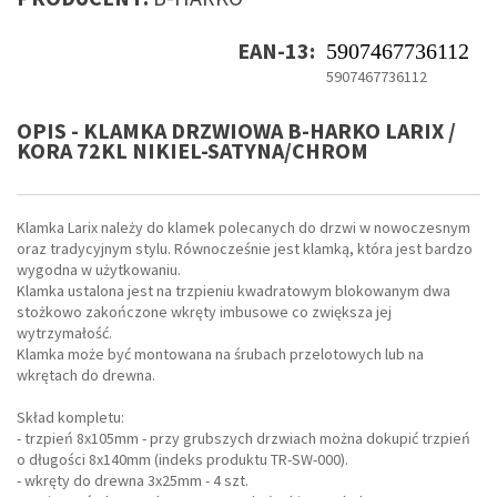
EAN-13:
5907467736112
5907467736112
OPIS - KLAMKA DRZWIOWA B-HARKO LARIX /
KORA 72KL NIKIEL-SATYNA/CHROM
Klamka Larix należy do klamek polecanych do drzwi w nowoczesnym
oraz tradycyjnym stylu. Równocześnie jest klamką, która jest bardzo
wygodna w użytkowaniu.
Klamka ustalona jest na trzpieniu kwadratowym blokowanym dwa
stożkowo zakończone wkręty imbusowe co zwiększa jej
wytrzymałość.
Klamka może być montowana na śrubach przelotowych lub na
wkrętach do drewna.
Skład kompletu:
- trzpień 8x105mm - przy grubszych drzwiach można dokupić trzpień
o długości 8x140mm (indeks produktu TR-SW-000).
- wkręty do drewna 3x25mm - 4 szt.