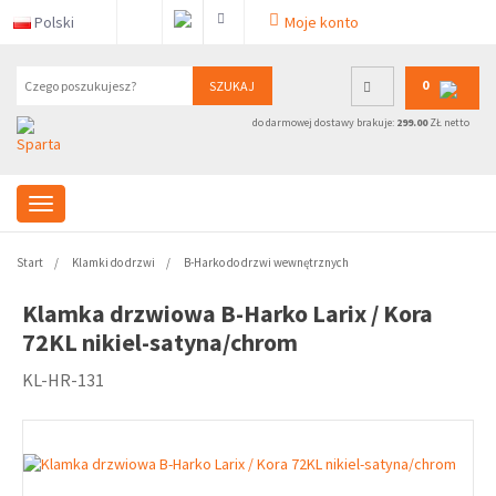
Polski
Moje konto
0
SZUKAJ
do darmowej dostawy brakuje:
299.00
ZŁ netto
Start
Klamki do drzwi
B-Harko do drzwi wewnętrznych
Klamka drzwiowa B-Harko Larix / Kora
72KL nikiel-satyna/chrom
KL-HR-131