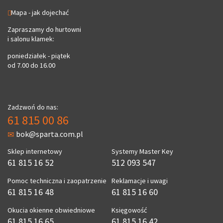
Mapa - jak dojechać
Zapraszamy do hurtowni
i salonu klamek:
poniedziałek - piątek
od 7.00 do 16.00
Zadzwoń do nas:
61 815 00 86
bok@sparta.com.pl
Sklep internetowy
Systemy Master Key
61 815 16 52
512 093 547
Pomoc techniczna i zaopatrzenie
Reklamacje i uwagi
61 815 16 48
61 815 16 60
Okucia okienne obwiedniowe
Księgowość
61 815 16 65
61 815 16 42