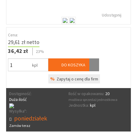
Udostępnij
Cena:
29,61 zł netto
36,42 zł
23%
DO KOSZYKA
kpl
%
Zapytaj o cenę dla firm
Dostępność:
Ilość w opakowaniu:
20
Duża ilość
możliwa sprzedaż jednostkowa
Jednostka:
kpl
Wysyłka*:
poniedziałek
Zamów teraz