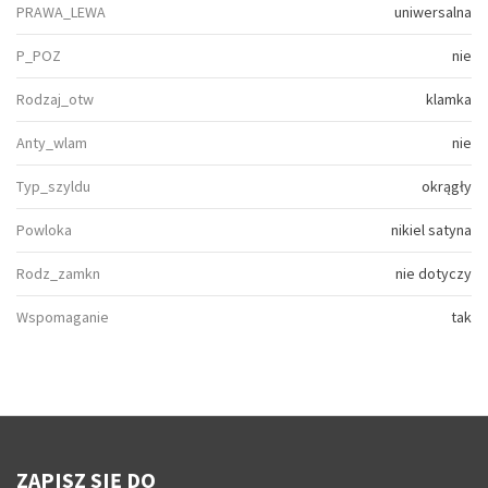
PRAWA_LEWA
uniwersalna
P_POZ
nie
Rodzaj_otw
klamka
Anty_wlam
nie
Typ_szyldu
okrągły
Powloka
nikiel satyna
Rodz_zamkn
nie dotyczy
Wspomaganie
tak
ZAPISZ SIĘ DO