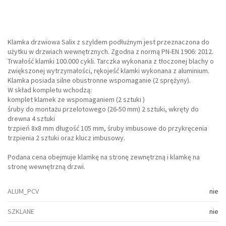
Klamka drzwiowa Salix z szyldem podłużnym jest przeznaczona do
użytku w drzwiach wewnętrznych. Zgodna z normą PN-EN 1906: 2012.
Trwałość klamki 100.000 cykli. Tarczka wykonana z tłoczonej blachy o
zwiększonej wytrzymałości, rękojeść klamki wykonana z aluminium.
Klamka posiada silne obustronne wspomaganie (2 sprężyny).
W skład kompletu wchodzą:
komplet klamek ze wspomaganiem (2 sztuki )
śruby do montażu przelotowego (26-50 mm) 2 sztuki, wkręty do
drewna 4 sztuki
trzpień 8x8 mm długość 105 mm, śruby imbusowe do przykręcenia
trzpienia 2 sztuki oraz klucz imbusowy.
Podana cena obejmuje klamkę na stronę zewnętrzną i klamkę na
stronę wewnętrzną drzwi.
ALUM_PCV
nie
SZKLANE
nie