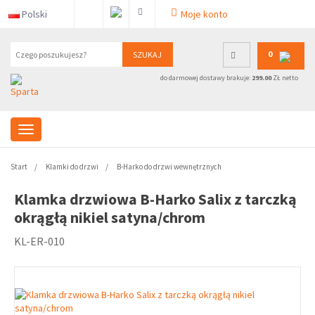
Polski
Moje konto
0
SZUKAJ
do darmowej dostawy brakuje:
299.00
ZŁ netto
Start
Klamki do drzwi
B-Harko do drzwi wewnętrznych
Klamka drzwiowa B-Harko Salix z tarczką
okrągłą nikiel satyna/chrom
KL-ER-010