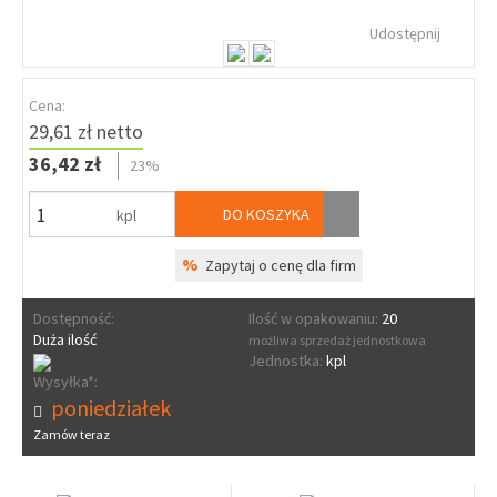
Udostępnij
Cena:
29,61 zł netto
36,42 zł
23%
DO KOSZYKA
kpl
%
Zapytaj o cenę dla firm
Dostępność:
Ilość w opakowaniu:
20
Duża ilość
możliwa sprzedaż jednostkowa
Jednostka:
kpl
Wysyłka*:
poniedziałek
Zamów teraz