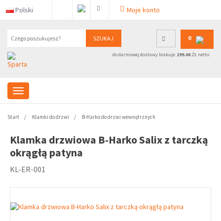
Polski
Moje konto
0
SZUKAJ
do darmowej dostawy brakuje:
299.00
ZŁ netto
Start
Klamki do drzwi
B-Harko do drzwi wewnętrznych
Klamka drzwiowa B-Harko Salix z tarczką
okrągłą patyna
KL-ER-001