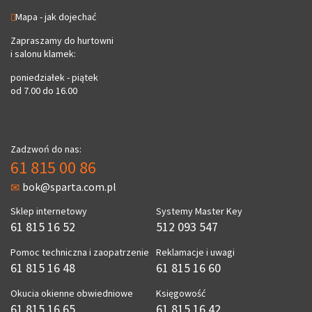
Mapa - jak dojechać
Zapraszamy do hurtowni
i salonu klamek:
poniedziałek - piątek
od 7.00 do 16.00
Zadzwoń do nas:
61 815 00 86
bok@sparta.com.pl
Sklep internetowy
Systemy Master Key
61 815 16 52
512 093 547
Pomoc techniczna i zaopatrzenie
Reklamacje i uwagi
61 815 16 48
61 815 16 60
Okucia okienne obwiedniowe
Księgowość
61 815 16 65
61 815 16 42