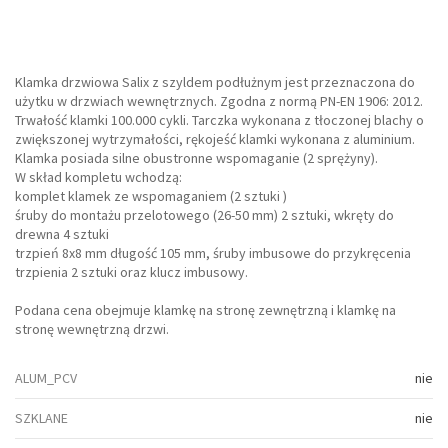
Klamka drzwiowa Salix z szyldem podłużnym jest przeznaczona do
użytku w drzwiach wewnętrznych. Zgodna z normą PN-EN 1906: 2012.
Trwałość klamki 100.000 cykli. Tarczka wykonana z tłoczonej blachy o
zwiększonej wytrzymałości, rękojeść klamki wykonana z aluminium.
Klamka posiada silne obustronne wspomaganie (2 sprężyny).
W skład kompletu wchodzą:
komplet klamek ze wspomaganiem (2 sztuki )
śruby do montażu przelotowego (26-50 mm) 2 sztuki, wkręty do
drewna 4 sztuki
trzpień 8x8 mm długość 105 mm, śruby imbusowe do przykręcenia
trzpienia 2 sztuki oraz klucz imbusowy.
Podana cena obejmuje klamkę na stronę zewnętrzną i klamkę na
stronę wewnętrzną drzwi.
ALUM_PCV
nie
SZKLANE
nie