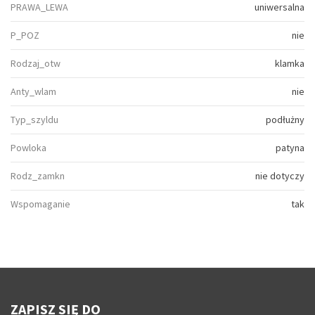
PRAWA_LEWA
uniwersalna
P_POZ
nie
Rodzaj_otw
klamka
Anty_wlam
nie
Typ_szyldu
podłużny
Powloka
patyna
Rodz_zamkn
nie dotyczy
Wspomaganie
tak
ZAPISZ SIĘ DO