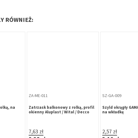
ŁY RÓWNIEŻ:
WK-HR-568
WK-HR-575
 mm
Wkładka bębenkowa B-Harko H6
Wkładka bębenkow
yczna stal
30/70 mm, nikiel satyna, 6-
35/60 mm, nikiel s
zastawkowa, klasa 6.0, 3 klucze
zastawkowa, klasa
31,64 zł
30,23 zł