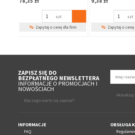
31,81 zł
44,14 zł
szt
szt
%
%
irm
Zapytaj o cenę dla firm
Zapytaj o cenę 
ZAPISZ SIĘ DO
BEZPŁATNEGO NEWSLETTERA
INFORMACJE O PROMOCJACH I
NOWOŚCIACH
Aktualizuj
Dlaczego warto się zapisać?
INFORMACJE
OBSŁUGA K
FAQ
Regulamin