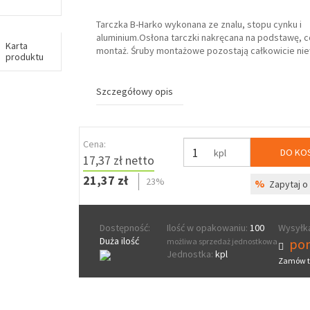
Tarczka B-Harko wykonana ze znalu, stopu cynku i
aluminium.Osłona tarczki nakręcana na podstawę, c
Karta
montaż. Śruby montażowe pozostają całkowicie ni
produktu
Szczegółowy opis
Cena:
DO KO
kpl
17,37 zł netto
21,37 zł
23%
%
Zapytaj o 
Dostępność:
Ilość w opakowaniu:
100
Wysyłka
Duża ilość
pon
możliwa sprzedaż jednostkowa
Jednostka:
kpl
Zamów t