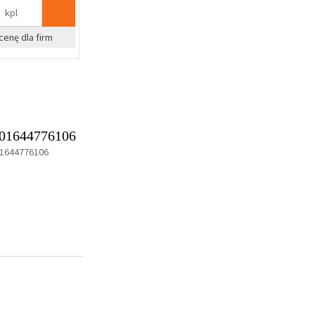
kpl
cenę dla firm
01644776106
1644776106