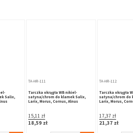
TA-HR-111
TA-HR-112
el-
Tarczka okrągła WB nikiel-
Tarczka okrągła WC
k Salix,
satyna/chrom do klamek Salix,
satyna/chrom do k
lnus
Larix, Morus, Cornus, Alnus
Larix, Morus, Corn
15,11 zł
17,37 zł
18,59 zł
21,37 zł