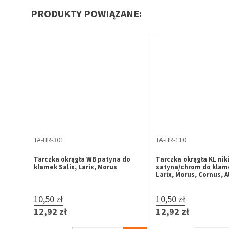
PRODUKTY POWIĄZANE:
TA-HR-301
TA-HR-110
Tarczka okrągła WB patyna do
Tarczka okrągła KL niki
lix,
klamek Salix, Larix, Morus
satyna/chrom do klame
Larix, Morus, Cornus, A
10,50 zł
10,50 zł
12,92 zł
12,92 zł