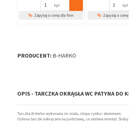
kpl
kpl
%
%
irm
Zapytaj o cenę dla firm
Zapytaj o cenę 
PRODUCENT:
B-HARKO
OPIS - TARCZKA OKRĄGŁA WC PATYNA DO K
lix,
Tarczka B-Harko wykonana ze znalu, stopu cynku i aluminium.
Osłona tarczki nakręcana na podstawę, co ułatwia montaż. Śrub