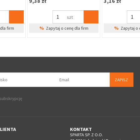
38,92 zł
37,18 zł
szt
%
%
dla firm
Zapytaj o cenę dla firm
Zapytaj o 
ZAPISZ
 subskrypcję
LIENTA
KONTAKT
SPARTA SP. Z O.O.