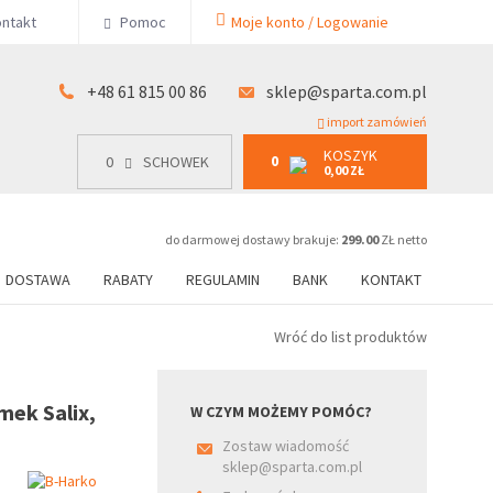
KOSZYK
ntakt
Pomoc
Moje konto / Logowanie
0
15 00 86
0
SCHOWEK
0,00 ZŁ
+48 61 815 00 86
sklep@sparta.com.pl
import zamówień
KOSZYK
0
0
SCHOWEK
0,00 ZŁ
do darmowej dostawy brakuje:
299.00
ZŁ netto
DOSTAWA
RABATY
REGULAMIN
BANK
KONTAKT
Wróć do list produktów
mek Salix,
W CZYM MOŻEMY POMÓC?
Zostaw wiadomość
sklep@sparta.com.pl