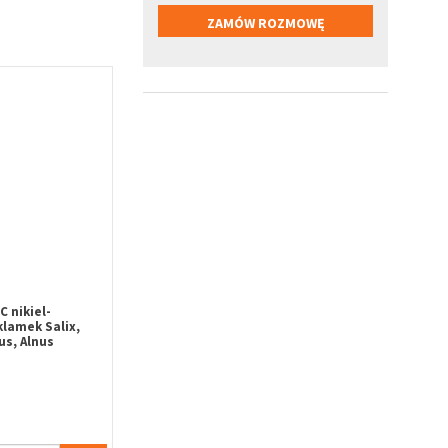
 nikiel-
lamek Salix,
us, Alnus