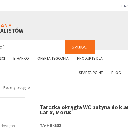
Ko
SZUKAJ
+48 61 8
LANE
NALISTÓW
SZUKAJ
ŚCI
B-HARKO
OFERTA TYGODNIA
PRODUKTY DLA
SPARTA POINT
BLOG
Rozety okrągłe
Tarczka okrągła WC patyna do kla
Larix, Morus
TA-HR-302
Udostępnij