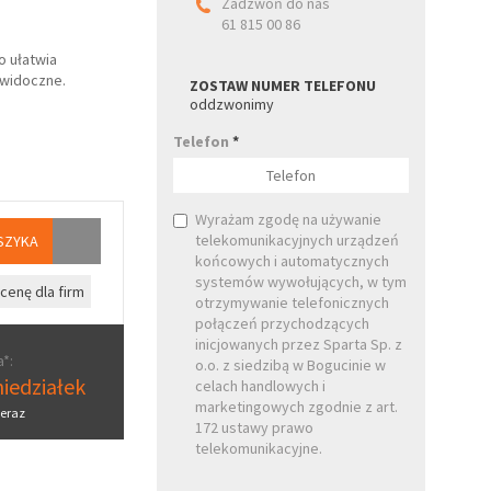
Zadzwoń do nas
61 815 00 86
o ułatwia
ewidoczne.
ZOSTAW NUMER TELEFONU
oddzwonimy
Telefon
*
Wyrażam zgodę na używanie
telekomunikacyjnych urządzeń
SZYKA
końcowych i automatycznych
systemów wywołujących, w tym
cenę dla firm
otrzymywanie telefonicznych
połączeń przychodzących
inicjowanych przez Sparta Sp. z
*:
o.o. z siedzibą w Bogucinie w
iedziałek
celach handlowych i
marketingowych zgodnie z art.
eraz
172 ustawy prawo
telekomunikacyjne.