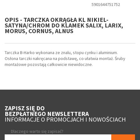
5901644751752
OPIS - TARCZKA OKRĄGŁA KL NIKIEL-
SATYNA/CHROM DO KLAMEK SALIX, LARIX,
MORUS, CORNUS, ALNUS
Tarczka B-Harko wykonana ze znalu, stopu cynku i aluminium.
Osłona tarczki nakręcana na podstawę, co ułatwia montaż. Śruby
montażowe pozostają całkowicie niewidoczne.
ZAPISZ SIĘ DO
BEZPŁATNEGO NEWSLETTERA
INFORMACJE O PROMOCJACH I NOWOŚCIACH
Dlaczego warto się zapisać?