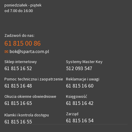
poniedziałek - piątek
od 7.00 do 16.00
Zadzwoń do nas:
61 815 00 86
bok@sparta.com.pl
Sklep internetowy
Systemy Master Key
61 815 16 52
512 093 547
Pomoc techniczna i zaopatrzenie
Reklamacje i uwagi
61 815 16 48
61 815 16 60
Okucia okienne obwiedniowe
Księgowość
61 815 16 65
61 815 16 42
Zarząd
Klamki i kontrola dostępu
61 815 16 54
61 815 16 55