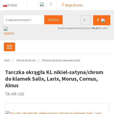
Polski
Moje konto
0
SZUKAJ
do darmowej dostawy brakuje:
299.00
ZŁ netto
Start
Klamki do drzwi
B-Harko do drzwi wewnętrznych
Tarczka okrągła KL nikiel-satyna/chrom
do klamek Salix, Larix, Morus, Cornus,
Alnus
TA-HR-110