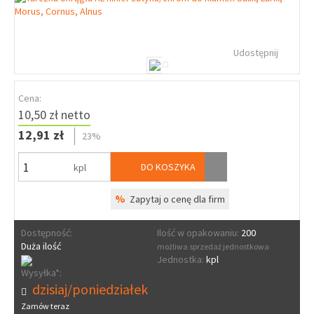
Udostępnij
Cena:
10,50 zł netto
12,91 zł
23%
DO KOSZYKA
kpl
%
Zapytaj o cenę dla firm
Dostępność:
Ilość w opakowaniu:
200
Duża ilość
możliwa sprzedaż jednostkowa
Jednostka:
kpl
Wysyłka*:
dzisiaj/poniedziałek
Zamów teraz