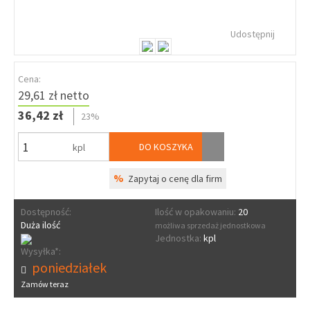
Udostępnij
Cena:
29,61 zł netto
36,42 zł
23%
DO KOSZYKA
kpl
%
Zapytaj o cenę dla firm
Dostępność:
Ilość w opakowaniu:
20
Duża ilość
możliwa sprzedaż jednostkowa
Jednostka:
kpl
Wysyłka*:
poniedziałek
Zamów teraz