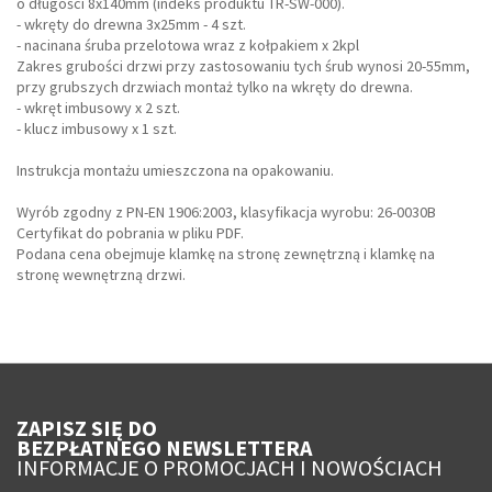
o długości 8x140mm (indeks produktu TR-SW-000).
- wkręty do drewna 3x25mm - 4 szt.
- nacinana śruba przelotowa wraz z kołpakiem x 2kpl
Zakres grubości drzwi przy zastosowaniu tych śrub wynosi 20-55mm,
przy grubszych drzwiach montaż tylko na wkręty do drewna.
- wkręt imbusowy x 2 szt.
- klucz imbusowy x 1 szt.
Instrukcja montażu umieszczona na opakowaniu.
Wyrób zgodny z PN-EN 1906:2003, klasyfikacja wyrobu: 26-0030B
Certyfikat do pobrania w pliku PDF.
Podana cena obejmuje klamkę na stronę zewnętrzną i klamkę na
stronę wewnętrzną drzwi.
ZAPISZ SIĘ DO
BEZPŁATNEGO NEWSLETTERA
INFORMACJE O PROMOCJACH I NOWOŚCIACH