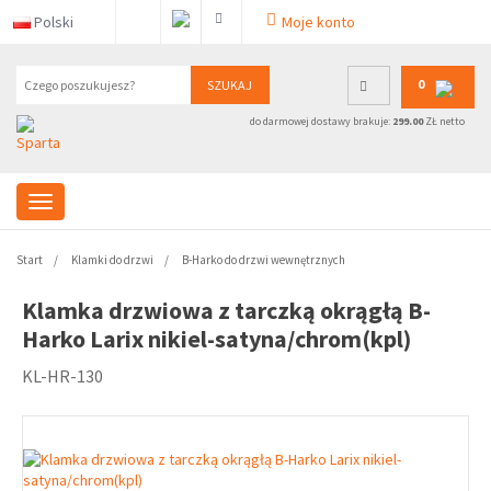
Polski
Moje konto
0
SZUKAJ
do darmowej dostawy brakuje:
299.00
ZŁ netto
Start
Klamki do drzwi
B-Harko do drzwi wewnętrznych
Klamka drzwiowa z tarczką okrągłą B-
Harko Larix nikiel-satyna/chrom(kpl)
KL-HR-130