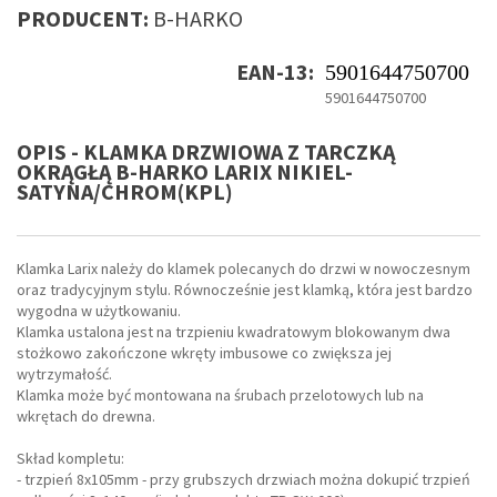
PRODUCENT:
B-HARKO
EAN-13:
5901644750700
5901644750700
OPIS - KLAMKA DRZWIOWA Z TARCZKĄ
OKRĄGŁĄ B-HARKO LARIX NIKIEL-
SATYNA/CHROM(KPL)
Klamka Larix należy do klamek polecanych do drzwi w nowoczesnym
oraz tradycyjnym stylu. Równocześnie jest klamką, która jest bardzo
wygodna w użytkowaniu.
Klamka ustalona jest na trzpieniu kwadratowym blokowanym dwa
stożkowo zakończone wkręty imbusowe co zwiększa jej
wytrzymałość.
Klamka może być montowana na śrubach przelotowych lub na
wkrętach do drewna.
Skład kompletu:
- trzpień 8x105mm - przy grubszych drzwiach można dokupić trzpień