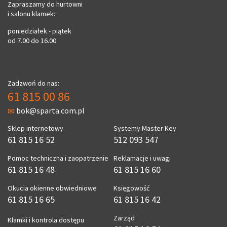
Zapraszamy do hurtowni
i salonu klamek:
poniedziałek - piątek
od 7.00 do 16.00
Zadzwoń do nas:
61 815 00 86
bok@sparta.com.pl
Sklep internetowy
Systemy Master Key
61 815 16 52
512 093 547
Pomoc techniczna i zaopatrzenie
Reklamacje i uwagi
61 815 16 48
61 815 16 60
Okucia okienne obwiedniowe
Księgowość
61 815 16 65
61 815 16 42
Zarząd
Klamki i kontrola dostępu