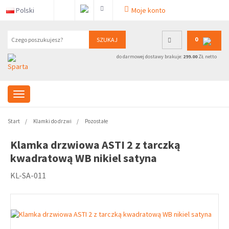
Polski
Moje konto
0
SZUKAJ
do darmowej dostawy brakuje:
299.00
ZŁ netto
Start
Klamki do drzwi
Pozostałe
Klamka drzwiowa ASTI 2 z tarczką
kwadratową WB nikiel satyna
KL-SA-011