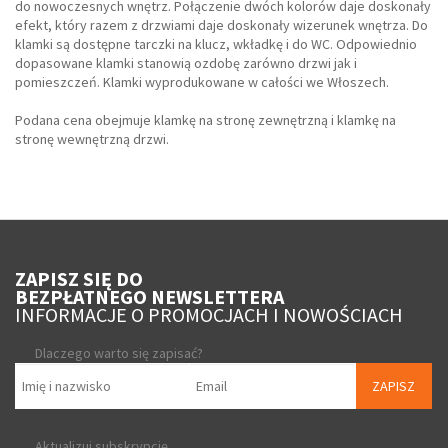
do nowoczesnych wnętrz. Połączenie dwóch kolorów daje doskonały
efekt, który razem z drzwiami daje doskonały wizerunek wnętrza. Do
klamki są dostępne tarczki na klucz, wkładkę i do WC. Odpowiednio
dopasowane klamki stanowią ozdobę zarówno drzwi jak i
pomieszczeń. Klamki wyprodukowane w całości we Włoszech.
Podana cena obejmuje klamkę na stronę zewnętrzną i klamkę na
stronę wewnętrzną drzwi.
ZAPISZ SIĘ DO
BEZPŁATNEGO NEWSLETTERA
INFORMACJE O PROMOCJACH I NOWOŚCIACH
Dlaczego warto się zapisać?
ZAPISZ
Aktualizuj subskrypcję