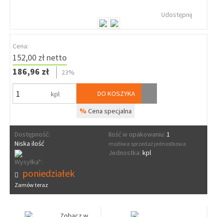
Udostępnij
Cena:
152,00 zł netto
186,96 zł
23%
DO KOSZYKA
kpl
%
Cena specjalna
Dostępność:
Ilość w opakowaniu:
1
Niska ilość
możliwa sprzedaż jednostkowa
Jednostka:
kpl
Wysyłka*:
poniedziałek
Zamów teraz
Zobacz w