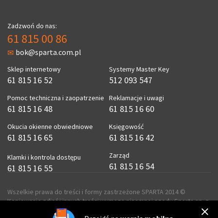
Zadzwoń do nas:
61 815 00 86
bok@sparta.com.pl
Sklep internetowy
Systemy Master Key
61 815 16 52
512 093 547
Pomoc techniczna i zaopatrzenie
Reklamacje i uwagi
61 815 16 48
61 815 16 60
Okucia okienne obwiedniowe
Księgowość
61 815 16 65
61 815 16 42
Zarząd
Klamki i kontrola dostępu
61 815 16 54
61 815 16 55
Wszelkie prawa do treści i formy zastrzeżone SPARTA 2014 ©
Kopiowanie zdjęć i innych treści wymaga pisemnej zgody Sparta sp. z
o.o.