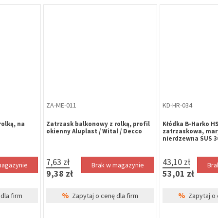
KD-HR-033
WK-HR-567
 mm
Kłódka B-Harko HS 50 mm
Wkładka bębenko
yczna stal
zatrzaskowa, marynistyczna stal
30/65 mm, nikiel s
nierdzewna SUS 304
zastawkowa, klasa
35,89 zł
32,40 zł
magazynie
Brak w magazynie
Bra
44,14 zł
39,85 zł
%
%
dla firm
Zapytaj o cenę dla firm
Zapytaj o 