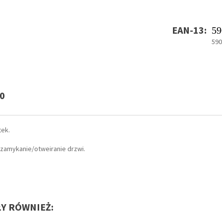
EAN-13:
59
59
0
tek.
 zamykanie/otweiranie drzwi.
ŁY RÓWNIEŻ: