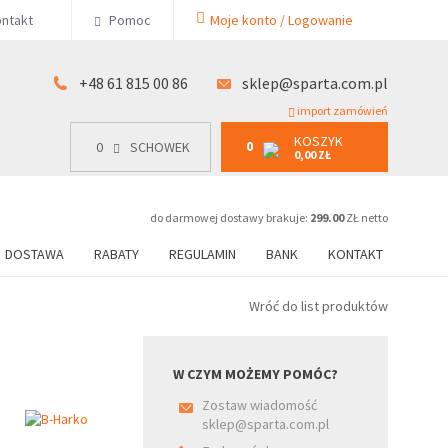
KOSZYK
ntakt
Pomoc
Moje konto / Logowanie
0
15 00 86
0
SCHOWEK
0,00 ZŁ
+48 61 815 00 86
sklep@sparta.com.pl
import zamówień
KOSZYK
0
0
SCHOWEK
0,00 ZŁ
do darmowej dostawy brakuje:
299.00
ZŁ netto
DOSTAWA
RABATY
REGULAMIN
BANK
KONTAKT
Wróć do list produktów
W CZYM MOŻEMY POMÓC?
Zostaw wiadomość
sklep@sparta.com.pl