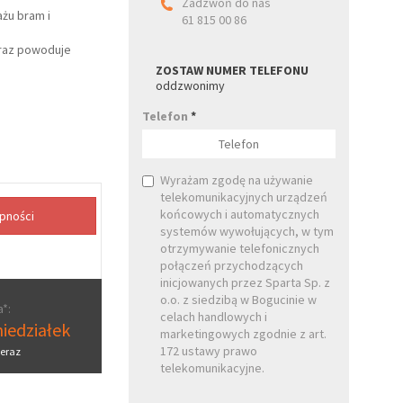
Zadzwoń do nas
żu bram i
61 815 00 86
oraz powoduje
ZOSTAW NUMER TELEFONU
oddzwonimy
Telefon
*
Wyrażam zgodę na używanie
telekomunikacyjnych urządzeń
końcowych i automatycznych
systemów wywołujących, w tym
otrzymywanie telefonicznych
połączeń przychodzących
inicjowanych przez Sparta Sp. z
o.o. z siedzibą w Bogucinie w
*:
celach handlowych i
iedziałek
marketingowych zgodnie z art.
172 ustawy prawo
eraz
telekomunikacyjne.