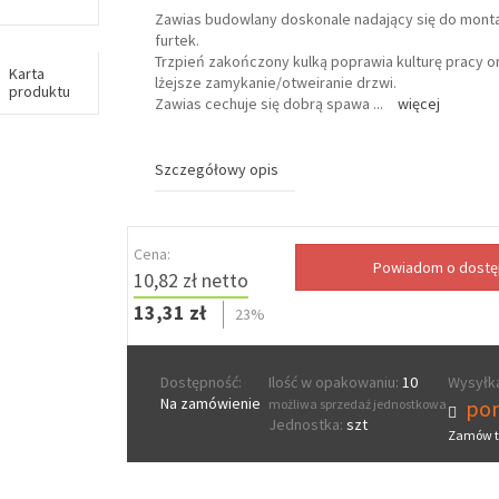
Zawias budowlany doskonale nadający się do monta
furtek.
Trzpień zakończony kulką poprawia kulturę pracy 
Karta
lżejsze zamykanie/otweiranie drzwi.
produktu
Zawias cechuje się dobrą spawa
...
więcej
Szczegółowy opis
Cena:
10,82 zł netto
13,31 zł
23%
Dostępność:
Ilość w opakowaniu:
10
Wysyłka
Na zamówienie
pon
możliwa sprzedaż jednostkowa
Jednostka:
szt
Zamów t