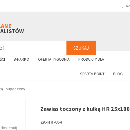
Ko
SZUKAJ
+48 61 8
LANE
NALISTÓW
SZUKAJ
ŚCI
B-HARKO
OFERTA TYGODNIA
PRODUKTY DLA
SPARTA POINT
BLOG
ką - super ceny
Zawias toczony z kulką HR 25x100
ZA-HR-054
Udostępnij