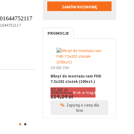
01644752117
01644752117
PROMOCJE
SR-BB-396
Wkręt do montażu ram FHD
7.5x202 stożek (100szt.)
92,88 zł
Brak w magazynie
114,24 zł
%
Zapytaj o cenę dla
firm