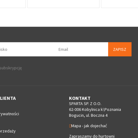
ZAPISZ
 subskrypcję
LIENTA
KONTAKT
SPARTA SP. Z O.O.
62-006 Kobylnica k\Poznania
rywatności
Bogucin, ul. Boczna 4
Mapa - jak dojechać
przedaży
Zapraszamy do hurtowni