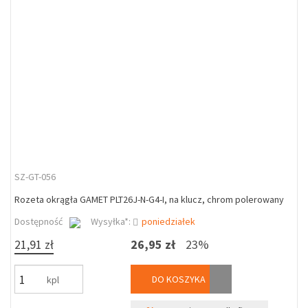
SZ-GT-056
Rozeta okrągła GAMET PLT26J-N-G4-I, na klucz, chrom polerowany
Dostępność
Wysyłka*:
poniedziałek
21,91 zł
26,95 zł
23%
DO KOSZYKA
kpl