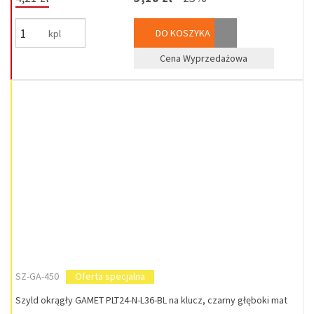
DO KOSZYKA
kpl
Cena Wyprzedażowa
SZ-GA-450
Oferta specjalna
Szyld okrągły GAMET PLT24-N-L36-BL na klucz, czarny głęboki mat