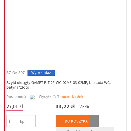
SZ-GA-307
Wyprzedaż
Szyld okrągły GAMET PLT-25-WC-02ME-03-02ME, blokada WC,
patyna/złoto
Dostępność
Wysyłka*:
poniedziałek
27,01 zł
33,22 zł
23%
DO KOSZYKA
kpl