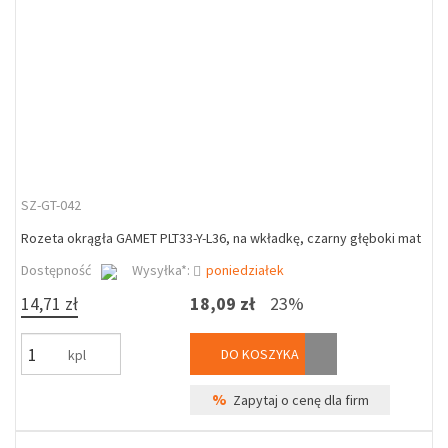
SZ-GT-042
Rozeta okrągła GAMET PLT33-Y-L36, na wkładkę, czarny głęboki mat
Dostępność
Wysyłka*:
poniedziałek
14,71 zł
18,09 zł
23%
DO KOSZYKA
kpl
%
Zapytaj o cenę dla firm