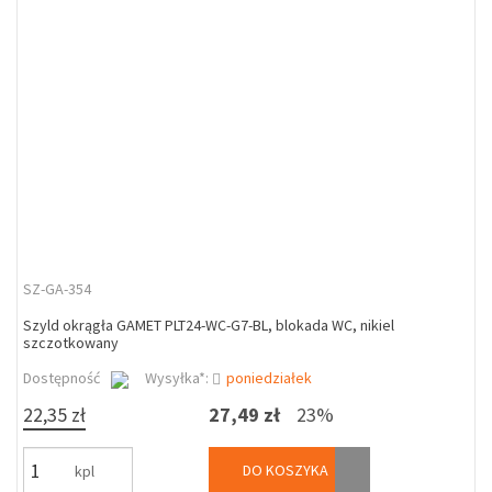
SZ-GA-354
Szyld okrągła GAMET PLT24-WC-G7-BL, blokada WC, nikiel
szczotkowany
Dostępność
Wysyłka*:
poniedziałek
22,35 zł
27,49 zł
23%
DO KOSZYKA
kpl