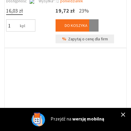
Dostępność
Wysyłka*:
poniedziałek
16,03 zł
19,72 zł
23%
DO KOSZYKA
kpl
%
Zapytaj o cenę dla firm
Przejdź na
wersję mobilną
SZ-GA-341