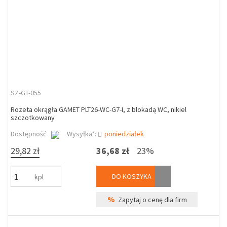
SZ-GT-055
Rozeta okrągła GAMET PLT26-WC-G7-I, z blokadą WC, nikiel
szczotkowany
Dostępność
Wysyłka*:
poniedziałek
29,82 zł
36,68 zł
23%
DO KOSZYKA
kpl
%
Zapytaj o cenę dla firm