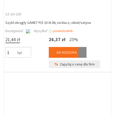
SZ-GA-293
Szyld okrągły GAMET PLT-25-N-06, na klucz, nikiel/satyna
Dostępność
Wysyłka*:
poniedziałek
21,44 zł
26,37 zł
23%
DO KOSZYKA
kpl
%
Zapytaj o cenę dla firm