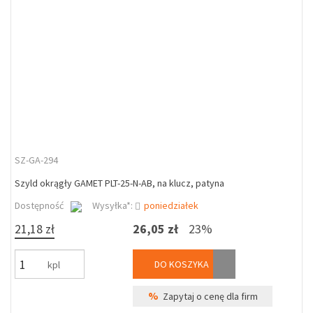
SZ-GA-294
Szyld okrągły GAMET PLT-25-N-AB, na klucz, patyna
Dostępność
Wysyłka*:
poniedziałek
21,18 zł
26,05 zł
23%
DO KOSZYKA
kpl
%
Zapytaj o cenę dla firm