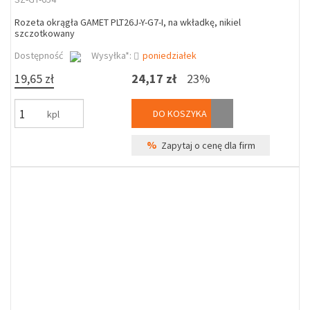
Rozeta okrągła GAMET PLT26J-Y-G7-I, na wkładkę, nikiel
szczotkowany
Dostępność
Wysyłka*:
poniedziałek
19,65 zł
24,17 zł
23%
DO KOSZYKA
kpl
%
Zapytaj o cenę dla firm