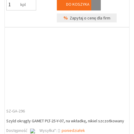
DO KOSZYKA
kpl
%
Zapytaj o cenę dla firm
SZ-GA-296
Szyld okrągły GAMET PLT-25-Y-07, na wkładkę, nikiel szczotkowany
Dostępność
Wysyłka*:
poniedziałek