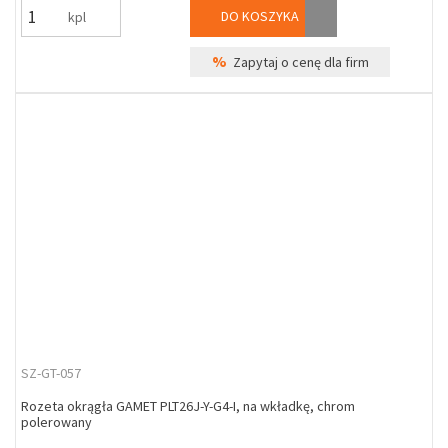
DO KOSZYKA
kpl
%
Zapytaj o cenę dla firm
SZ-GT-057
Rozeta okrągła GAMET PLT26J-Y-G4-I, na wkładkę, chrom
polerowany