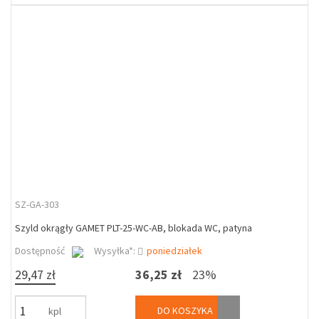
SZ-GA-303
Szyld okrągły GAMET PLT-25-WC-AB, blokada WC, patyna
Dostępność
Wysyłka*:
poniedziałek
29,47 zł
36,25 zł
23%
DO KOSZYKA
kpl