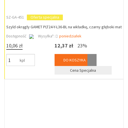
SZ-GA-451
Oferta specjalna
Szyld okrągły GAMET PLT24-Y-L36-BL na wkładkę, czarny głęboki mat
Dostępność
Wysyłka*:
poniedziałek
10,06 zł
12,37 zł
23%
DO KOSZYKA
kpl
Cena Specjalna