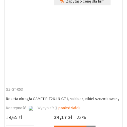
%
Zapytaj o cenę dla firm
SZ-GT-053
Rozeta okrągła GAMET PLT26J-N-G7-I, na klucz, nikiel szczotkowany
Dostępność
Wysyłka*:
poniedziałek
19,65 zł
24,17 zł
23%