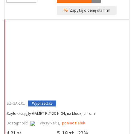
%
Zapytaj o cenę dla firm
SZ-GA-101
Wyprzedaż
Szyld okrągły GAMET PLT-23-N-04, na klucz, chrom
Dostępność
Wysyłka*:
poniedziałek
4,21 zł
5,18 zł
23%