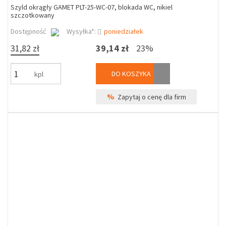
Szyld okrągły GAMET PLT-25-WC-07, blokada WC, nikiel
szczotkowany
Dostępność
Wysyłka*:
poniedziałek
31,82 zł
39,14 zł
23%
DO KOSZYKA
kpl
%
Zapytaj o cenę dla firm