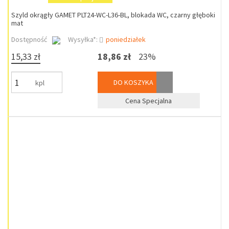
Szyld okrągły GAMET PLT24-WC-L36-BL, blokada WC, czarny głęboki
mat
Dostępność
Wysyłka*:
poniedziałek
15,33 zł
18,86 zł
23%
DO KOSZYKA
kpl
Cena Specjalna