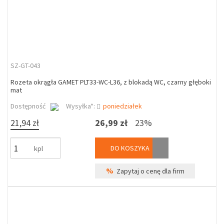
SZ-GT-043
Rozeta okrągła GAMET PLT33-WC-L36, z blokadą WC, czarny głęboki
mat
Dostępność
Wysyłka*:
poniedziałek
21,94 zł
26,99 zł
23%
DO KOSZYKA
kpl
%
Zapytaj o cenę dla firm