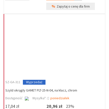
%
Zapytaj o cenę dla firm
SZ-GA-311
Wyprzedaż
Szyld okrągły GAMET PLT-25-N-04, na klucz, chrom
Dostępność
Wysyłka*:
poniedziałek
17,04 zł
20,96 zł
23%