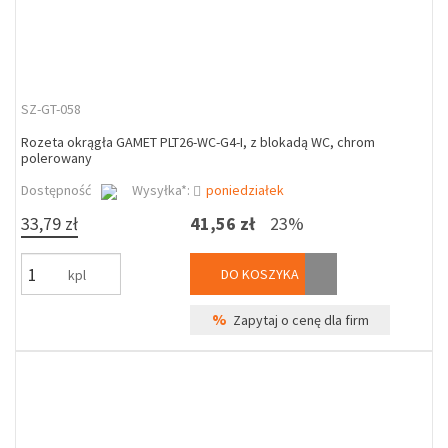
SZ-GT-058
Rozeta okrągła GAMET PLT26-WC-G4-I, z blokadą WC, chrom
polerowany
Dostępność
Wysyłka*:
poniedziałek
33,79 zł
41,56 zł
23%
DO KOSZYKA
kpl
%
Zapytaj o cenę dla firm