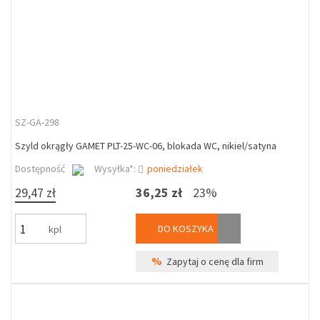
SZ-GA-298
Szyld okrągły GAMET PLT-25-WC-06, blokada WC, nikiel/satyna
Dostępność
Wysyłka*:
poniedziałek
29,47 zł
36,25 zł
23%
DO KOSZYKA
kpl
%
Zapytaj o cenę dla firm