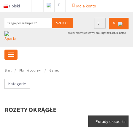
Polski
Moje konto
0
SZUKAJ
do darmowej dostawy brakuje:
299.00
ZŁ netto
Start
Klamki do drzwi
Gamet
Kategorie
ROZETY OKRĄGŁE
Porady eksperta