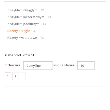
Z szyldem okrągłym
19
Z szyldem kwadratowym
33
Z szyldem podłużnym
14
Rozety okrągłe
51
Rozety kwadratowe
72
Liczba produktów
51
Sortowanie:
Ilość na stronie:
Domyślne
30
(current)
1
2