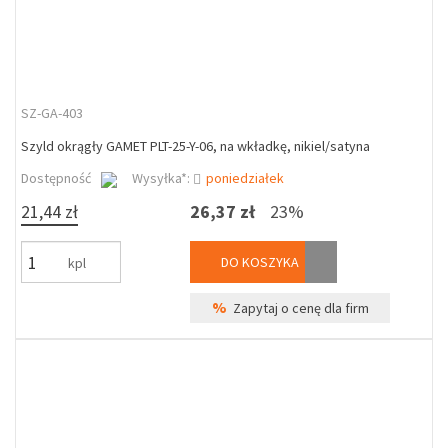
SZ-GA-403
Szyld okrągły GAMET PLT-25-Y-06, na wkładkę, nikiel/satyna
Dostępność
Wysyłka*:
poniedziałek
21,44 zł
26,37 zł
23%
DO KOSZYKA
kpl
%
Zapytaj o cenę dla firm