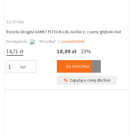
SZ-GT-041
Rozeta okrągła GAMET PLT33-N-L36, na klucz, czarny głęboki mat
Dostępność
Wysyłka*:
poniedziałek
14,71 zł
18,09 zł
23%
DO KOSZYKA
kpl
%
Zapytaj o cenę dla firm