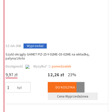
SZ-GA-306
Wyprzedaż
Szyld okrągły GAMET PLT-25-Y-02ME-03-02ME na wkładkę,
patyna/złoto
Dostępność
Wysyłka*:
poniedziałek
9,97 zł
12,26 zł
23%
DO KOSZYKA
kpl
Cena Wyprzedażowa