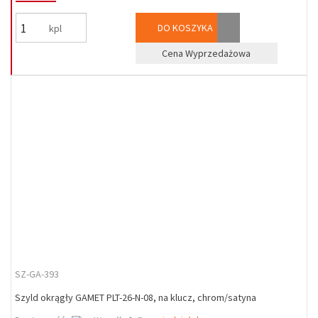
DO KOSZYKA
kpl
Cena Wyprzedażowa
SZ-GA-393
Szyld okrągły GAMET PLT-26-N-08, na klucz, chrom/satyna