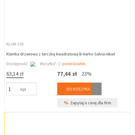
KL-HR-105
Klamka drzwiowa z tarczką kwadratową B-Harko Salvia nikiel
Dostępność
Wysyłka*:
poniedziałek
63,14 zł
77,66 zł
23%
DO KOSZYKA
kpl
%
Zapytaj o cenę dla firm