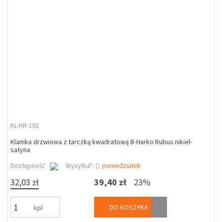
KL-HR-101
Klamka drzwiowa z tarczką kwadratową B-Harko Rubus nikiel-
satyna
Dostępność
Wysyłka*:
poniedziałek
32,03 zł
39,40 zł
23%
DO KOSZYKA
kpl