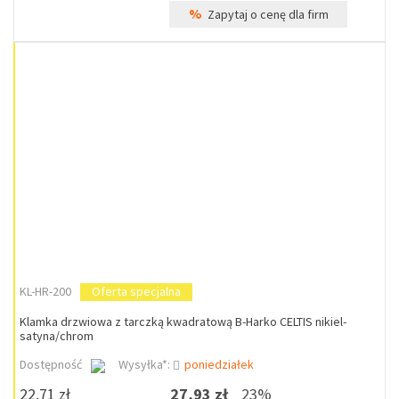
%
Zapytaj o cenę dla firm
KL-HR-200
Oferta specjalna
Klamka drzwiowa z tarczką kwadratową B-Harko CELTIS nikiel-
satyna/chrom
Dostępność
Wysyłka*:
poniedziałek
22,71 zł
27,93 zł
23%