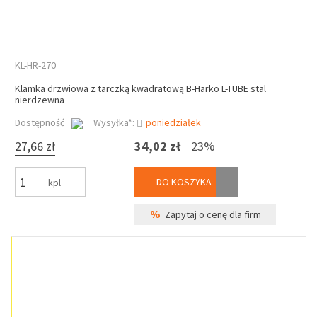
KL-HR-270
Klamka drzwiowa z tarczką kwadratową B-Harko L-TUBE stal
nierdzewna
Dostępność
Wysyłka*:
poniedziałek
27,66 zł
34,02 zł
23%
DO KOSZYKA
kpl
%
Zapytaj o cenę dla firm