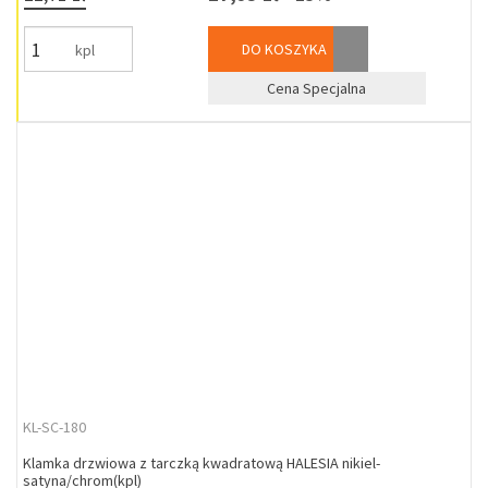
DO KOSZYKA
kpl
Cena Specjalna
KL-SC-180
Klamka drzwiowa z tarczką kwadratową HALESIA nikiel-
satyna/chrom(kpl)