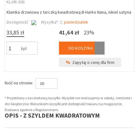
KL-HR-306
Klamka drzwiowa z tarczką kwadratową B-Harko Nana, nikiel satyna
Dostępność
Wysyłka*:
poniedziałek
33,85 zł
41,64 zł
23%
DO KOSZYKA
kpl
%
Zapytaj o cenę dla firm
Ilość na stronie:
30
* Przybliżony czas dostawy/wysyłki. Wysyłek nie realizujemy w soboty, niedziele i
dni świąteczne. Warunkiem wysyłki jest dostepność towaru na magazynie.
Dostawa zgodnie z Regulaminem.
OPIS - Z SZYLDEM KWADRATOWYM