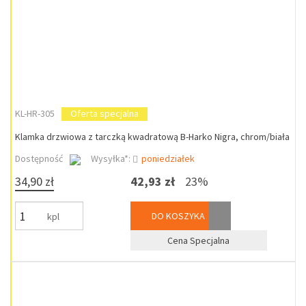
KL-HR-305
Oferta specjalna
Klamka drzwiowa z tarczką kwadratową B-Harko Nigra, chrom/biała
Dostępność
Wysyłka*:
poniedziałek
34,90 zł
42,93 zł
23%
DO KOSZYKA
kpl
Cena Specjalna