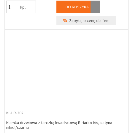
DO KOSZYKA
kpl
%
Zapytaj o cenę dla firm
KL-HR-302
Klamka drzwiowa z tarczką kwadratową B-Harko Iris, satyna
nikiel/czarna