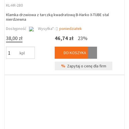
KL-HR-280
Klamka drzwiowa z tarczką kwadratową B-Harko X-TUBE stal
nierdzewna
Dostępność
Wysyłka*:
poniedziałek
38,00 zł
46,74 zł
23%
DO KOSZYKA
kpl
%
Zapytaj o cenę dla firm