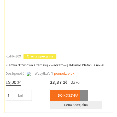
KL-HR-109
Oferta specjalna
Klamka drzwiowa z tarczką kwadratową B-Harko Platanus nikiel
Dostępność
Wysyłka*:
poniedziałek
19,00 zł
23,37 zł
23%
DO KOSZYKA
kpl
Cena Specjalna