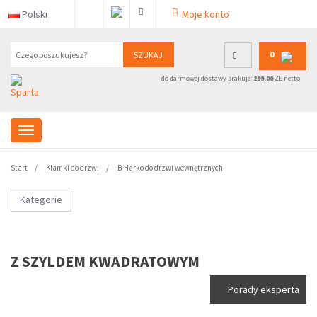
Polski
Moje konto
0
SZUKAJ
do darmowej dostawy brakuje:
299.00
ZŁ netto
Start
Klamki do drzwi
B-Harko do drzwi wewnętrznych
Kategorie
Z SZYLDEM KWADRATOWYM
Porady eksperta