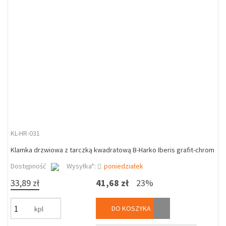
KL-HR-031
Klamka drzwiowa z tarczką kwadratową B-Harko Iberis grafit-chrom
Dostępność
Wysyłka*:
poniedziałek
33,89 zł
41,68 zł
23%
DO KOSZYKA
kpl