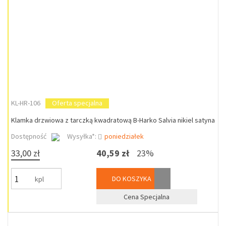
KL-HR-106
Oferta specjalna
Klamka drzwiowa z tarczką kwadratową B-Harko Salvia nikiel satyna
Dostępność
Wysyłka*:
poniedziałek
33,00 zł
40,59 zł
23%
DO KOSZYKA
kpl
Cena Specjalna