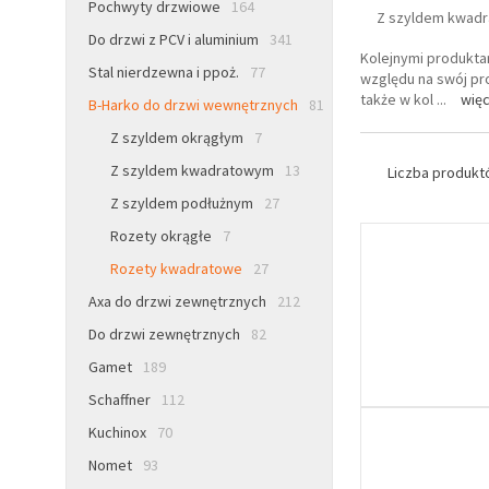
Pochwyty drzwiowe
164
Z szyldem kwad
Do drzwi z PCV i aluminium
341
Kolejnymi produkta
Stal nierdzewna i ppoż.
77
względu na swój pr
także w kol
...
więc
B-Harko do drzwi wewnętrznych
81
Z szyldem okrągłym
7
Z szyldem kwadratowym
13
Liczba produk
Z szyldem podłużnym
27
Rozety okrągłe
7
Rozety kwadratowe
27
Axa do drzwi zewnętrznych
212
Do drzwi zewnętrznych
82
Gamet
189
Schaffner
112
Kuchinox
70
Nomet
93