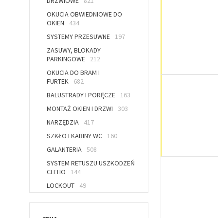
DRZWIOWE
821
OKUCIA OBWIEDNIOWE DO
OKIEN
434
SYSTEMY PRZESUWNE
197
ZASUWY, BLOKADY
PARKINGOWE
212
OKUCIA DO BRAM I
FURTEK
682
BALUSTRADY I PORĘCZE
163
MONTAŻ OKIEN I DRZWI
303
NARZĘDZIA
417
SZKŁO I KABINY WC
160
GALANTERIA
508
SYSTEM RETUSZU USZKODZEŃ
CLEHO
144
LOCKOUT
49