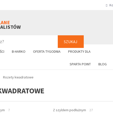
Ko
SZUKAJ
+48 61 8
LANE
NALISTÓW
SZUKAJ
ŚCI
B-HARKO
OFERTA TYGODNIA
PRODUKTY DLA
SPARTA POINT
BLOG
Rozety kwadratowe
 KWADRATOWE
łym
7
Z szyldem podłużnym
27