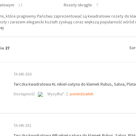
ratowym
13
Rozety okrągłe
7
mi, które pragniemy Państwu zaprezentować są kwadratowe rozety do klam
osty i zarazem elegancki kształt zyskują coraz większą popularność wśród
ej
Sor
tów
27
TA-HR-350
Tarczka kwadratowa KL nikiel-satyna do klamek Rubus, Salvia, Plat
Dostępność
Wysyłka*:
poniedziałek
TA-HR-351
Tarczka kwadratowa WB nikiel-satyna do klamek Rubus, Salvia, Pla