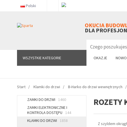
Polski
WSZYSTKIE KATEGORIE
OKUCIA BUDOW
DLA PROFESJO
WSZYSTKIE KATEGORIE
OKAZJE
NOWO
Start
Klamki do drzwi
B-Harko do drzwi wewnętrznych
ROZETY
ZAMKI DO DRZWI
1460
ZAMKI ELEKTRONICZNE I
KONTROLA DOSTĘPU
144
KLAMKI DO DRZWI
1858
Z szyldem okrąg