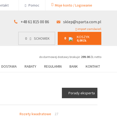
KOSZYK
ntakt
Pomoc
Moje konto / Logowanie
0
15 00 86
0
SCHOWEK
0,00 ZŁ
+48 61 815 00 86
sklep@sparta.com.pl
import zamówień
KOSZYK
0
0
SCHOWEK
0,00 ZŁ
do darmowej dostawy brakuje:
299.00
ZŁ netto
DOSTAWA
RABATY
REGULAMIN
BANK
KONTAKT
Porady eksperta
Rozety kwadratowe
27