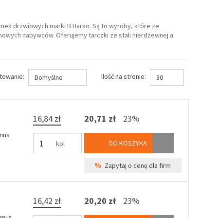
ek drzwiowych marki B Harko. Są to wyroby, które ze
 nowych nabywców. Oferujemy tarczki ze stali nierdzewnej a
towanie:
Ilość na stronie:
Domyślne
30
16,84 zł
20,71 zł
23%
anus
DO KOSZYKA
kpl
%
Zapytaj o cenę dla firm
16,42 zł
20,20 zł
23%
tanus