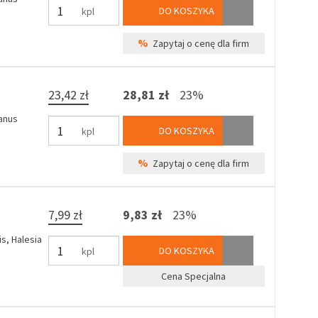
DO KOSZYKA
kpl
%
Zapytaj o cenę dla firm
23,42 zł
28,81 zł
23%
tanus
DO KOSZYKA
kpl
%
Zapytaj o cenę dla firm
7,99 zł
9,83 zł
23%
s, Halesia
DO KOSZYKA
kpl
Cena Specjalna