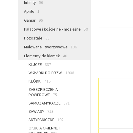
Infinity
56
Aprile
1
Gamar
96
Pałacowe i kościelne - mosiężne
50
Pozostałe
58
Malowane i tworzywowe
136
Elementy do klamek
40
KLUCZE
337
WKŁADKI DO DRZWI
1906
KŁÓDKI
415
ZABEZPIECZENIA
ROWEROWE
75
SAMOZAMYKACZE
371
ZAWIASY
713
ANTYPANICZNE
102
OKUCIA OKIENNE I