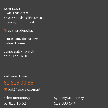
KONTAKT
SPARTA SP. Z O.O.
62-006 Kobylnica k\Poznania
Bogucin, ul. Boczna 4
Mapa - jak dojechać
Zapraszamy do hurtowni
i salonu klamek:
poniedziałek - piątek
od 7.00 do 16.00
Zadzwoń do nas:
61 815 00 86
bok@sparta.com.pl
Sklep internetowy
Systemy Master Key
61 815 16 52
512 093 547