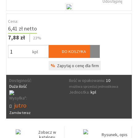
Udostępnij
Cena:
6,41 zł netto
7,88 zł
23%
DO KOSZYKA
kpl
%
Zapytaj o cenę dla firm
Dostępność:
Ilość w opakowaniu:
10
Duża ilość
możliwa sprzedaż jednostkowa
Jednostka:
kpl
Wysyłka*:
jutro
Zamów teraz
Zobacz w
Rysunek, opis
katalogu