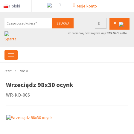
Polski
Moje konto
0
SZUKAJ
do darmowej dostawy brakuje:
299.00
ZŁ netto
Start
Kłódki
Wrzeciądz 98x30 ocynk
WR-KO-006